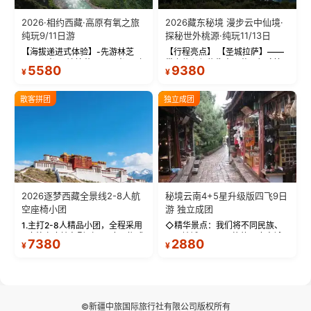
2026·相约西藏·高原有氧之旅
2026藏东秘境 漫步云中仙境·
纯玩9/11日游
探秘世外桃源·纯玩11/13日
【海拔递进式体验】-先游林芝
【行程亮点】 【圣城拉萨】——
(2900米)再访拉萨(3650米)，亲
带上信心与信仰去西藏，行吟拉
5580
9380
¥
¥
测 99%游客零高反 。 【贴心保
萨，感受这座城与生俱来的与众
障】-全程配备便携式制氧机，高
不同！ 【布达拉宫】——集宫殿
反根本不是事儿 ！ 【无人机航
城堡寺院于一体的宏伟建筑，是
散客拼团
独立成团
拍】-雪山/圣湖/...
西藏最完整的古代...
2026逐梦西藏全景线2-8人航
秘境云南4+5星升级版四飞9日
空座椅小团
游 独立成团
1.主打2-8人精品小团，全程采用
◇精华景点：我们将不同民族、
9座航空座椅车型（360度环抱式
不同地域、不同风格的三座古城
7380
2880
¥
¥
座舱），提供VIP级别的舒适出行
—【大理古城、丽江古城、香格
体验 。供氧保障： 2.全程入住舒
里拉、野象谷】呈现给您！...
适型含氧酒店（低海拔的索松村
和林芝除外），并贴心赠...
©新疆中旅国际旅行社有限公司版权所有