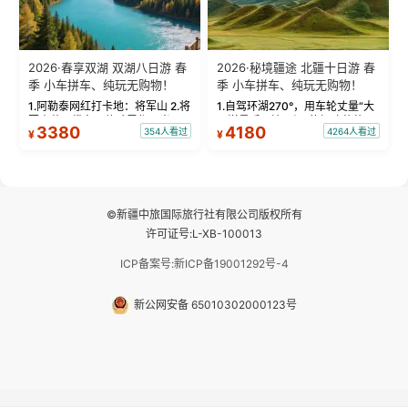
2026·春享双湖 双湖八日游 春
2026·秘境疆途 北疆十日游 春
季 小车拼车、纯玩无购物！
季 小车拼车、纯玩无购物！
1.阿勒泰网红打卡地：将军山 2.将
1.自驾环湖270°，用车轮丈量“大
军山落日缆车，体验雪都风光 3.
西洋最后一滴眼泪”的极致蔚蓝，
3380
4180
354人看过
4264人看过
¥
¥
将军山，夕阳派对，蹦迪party 4.
让雪山、花海与深邃湖水在转弯
自驾赛里木湖360°环湖 5.二进赛
间连成自由的画卷。 2.特别赠送
湖随心游，邂逅湖畔日出浪漫...
那拉提景区3公里内，落地窗三钻
民宿 3.那...
©新疆中旅国际旅行社有限公司版权所有
许可证号:L-XB-100013
ICP备案号:新ICP备19001292号-4
新公网安备 65010302000123号