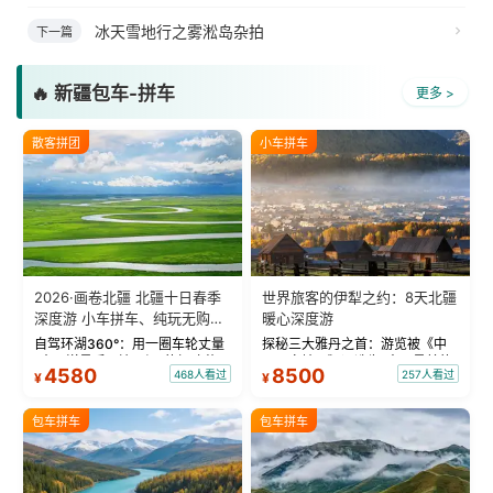
冰天雪地行之雾淞岛杂拍
下一篇
🔥 新疆包车-拼车
更多 >
散客拼团
小车拼车
2026·画卷北疆 北疆十日春季
世界旅客的伊犁之约：8天北疆
深度游 小车拼车、纯玩无购
暖心深度游
物！
自驾环湖360°：用一圈车轮丈量
探秘三大雅丹之首：游览被《中
“大西洋最后一滴眼泪”的极致蔚
国国家地理》评选为“中国最美的
4580
8500
468人看过
257人看过
¥
¥
蓝。 赛湖旅拍：甄选多款风格服
三大雅丹”第一名的克拉玛依魔鬼
饰，9张精修美照，定格赛里木湖
城。 中国第一村：探访仅存的图
绝美瞬间。 赛湖坦克300跟车视
瓦人最大村落——禾木村，欣赏
包车拼车
包车拼车
频：专业摄影师...
晨雾与小木...