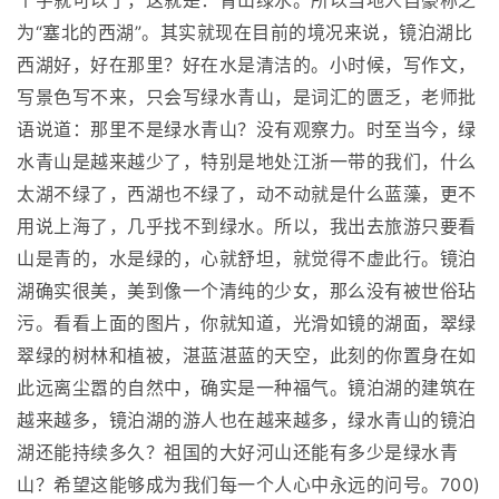
个字就可以了，这就是：青山绿水。所以当地人自豪称之
为“塞北的西湖”。其实就现在目前的境况来说，镜泊湖比
西湖好，好在那里？好在水是清洁的。小时候，写作文，
写景色写不来，只会写绿水青山，是词汇的匮乏，老师批
语说道：那里不是绿水青山？没有观察力。时至当今，绿
水青山是越来越少了，特别是地处江浙一带的我们，什么
太湖不绿了，西湖也不绿了，动不动就是什么蓝藻，更不
用说上海了，几乎找不到绿水。所以，我出去旅游只要看
山是青的，水是绿的，心就舒坦，就觉得不虚此行。镜泊
湖确实很美，美到像一个清纯的少女，那么没有被世俗玷
污。看看上面的图片，你就知道，光滑如镜的湖面，翠绿
翠绿的树林和植被，湛蓝湛蓝的天空，此刻的你置身在如
此远离尘嚣的自然中，确实是一种福气。镜泊湖的建筑在
越来越多，镜泊湖的游人也在越来越多，绿水青山的镜泊
湖还能持续多久？祖国的大好河山还能有多少是绿水青
山？希望这能够成为我们每一个人心中永远的问号。700)