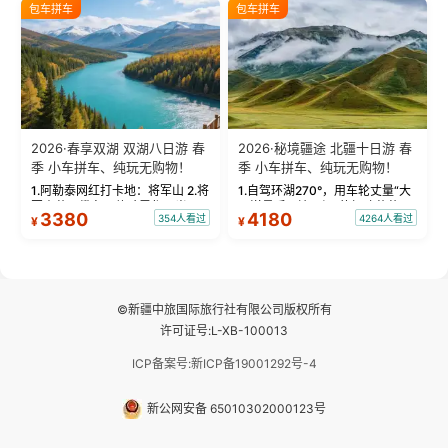
绝美瞬间。 赛湖坦克300跟车视
瓦人最大村落——禾木村，欣赏
包车拼车
包车拼车
频：专业摄影师...
晨雾与小木...
2026·春享双湖 双湖八日游 春
2026·秘境疆途 北疆十日游 春
季 小车拼车、纯玩无购物！
季 小车拼车、纯玩无购物！
1.阿勒泰网红打卡地：将军山 2.将
1.自驾环湖270°，用车轮丈量“大
军山落日缆车，体验雪都风光 3.
西洋最后一滴眼泪”的极致蔚蓝，
3380
4180
354人看过
4264人看过
¥
¥
将军山，夕阳派对，蹦迪party 4.
让雪山、花海与深邃湖水在转弯
自驾赛里木湖360°环湖 5.二进赛
间连成自由的画卷。 2.特别赠送
湖随心游，邂逅湖畔日出浪漫...
那拉提景区3公里内，落地窗三钻
民宿 3.那...
©新疆中旅国际旅行社有限公司版权所有
许可证号:L-XB-100013
ICP备案号:新ICP备19001292号-4
新公网安备 65010302000123号