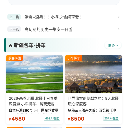
滑雪+温泉！！冬季之偷闲享受！
上一篇
高句丽的历史—集安一日游
下一篇
🔥 新疆包车-拼车
更多 >
散客拼团
小车拼车
2026·画卷北疆 北疆十日春季
世界旅客的伊犁之约：8天北疆
深度游 小车拼车、纯玩无购
暖心深度游
物！
自驾环湖360°：用一圈车轮丈量
探秘三大雅丹之首：游览被《中
“大西洋最后一滴眼泪”的极致蔚
国国家地理》评选为“中国最美的
4580
8500
468人看过
257人看过
¥
¥
蓝。 赛湖旅拍：甄选多款风格服
三大雅丹”第一名的克拉玛依魔鬼
饰，9张精修美照，定格赛里木湖
城。 中国第一村：探访仅存的图