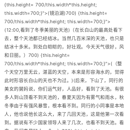
{this.height= 700/this.width*this.height;
this.width=700;}">(镜泊湖)700) {this.height=
700/this.width*this.height; this.width=700;}">
(12:00,看到了冬季美丽的天池)（在长白山的最高处看下
去，整个天池都已经结冰。当然几百米深的天池，也只是
结冰十多米。到处白皑皑的，好壮观。今天天气很好，风
和日丽。）700) {this.height=
700/this.width*this.height; this.width=700;}">(（整
个天空万里无云，湛蓝的天空，本来是形容海水的，觉得
此时形容长白山的天也不为过。)(后来，下山了，同行的
美女的舅妈说，你们运气好，人品好，看到了天池。有很
多人到山顶看不到天池的，春夏天因为有雾气和雨水，秋
冬季由于有强风暴雪，根本看不到。同行的小同事是本地
人，他也说他长这么大，来了几回天池，这是他第一次看
到。据说有不少国家领导人来了几次，也看不到天池。看