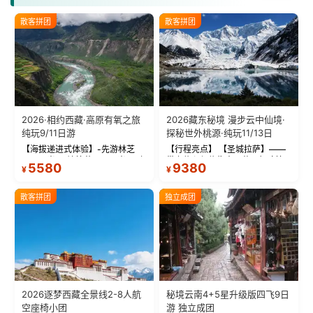
散客拼团
散客拼团
2026·相约西藏·高原有氧之旅
2026藏东秘境 漫步云中仙境·
纯玩9/11日游
探秘世外桃源·纯玩11/13日
【海拔递进式体验】-先游林芝
【行程亮点】 【圣城拉萨】——
(2900米)再访拉萨(3650米)，亲
带上信心与信仰去西藏，行吟拉
5580
9380
¥
¥
测 99%游客零高反 。 【贴心保
萨，感受这座城与生俱来的与众
障】-全程配备便携式制氧机，高
不同！ 【布达拉宫】——集宫殿
反根本不是事儿 ！ 【无人机航
城堡寺院于一体的宏伟建筑，是
散客拼团
独立成团
拍】-雪山/圣湖/...
西藏最完整的古代...
2026逐梦西藏全景线2-8人航
秘境云南4+5星升级版四飞9日
空座椅小团
游 独立成团