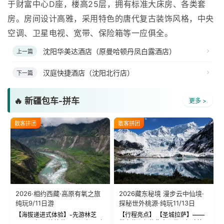
于财富中心D座，楼高25层，拥有标准大床房、各类套
房。房间设计高雅，采用特色的唐代复古装饰风格，中央
空调、卫星电视、宽带、保险箱等一应俱全。
沈阳华美达酒店（原曼哈顿丹凤白露酒店）
上一篇
汉庭快捷酒店（沈阳北行店）
下一篇
🔥 新疆包车-拼车
更多 >
散客拼团
散客拼团
2026·相约西藏·高原有氧之旅
2026藏东秘境 漫步云中仙境·
纯玩9/11日游
探秘世外桃源·纯玩11/13日
【海拔递进式体验】-先游林芝
【行程亮点】 【圣城拉萨】——
(2900米)再访拉萨(3650米)，亲
带上信心与信仰去西藏，行吟拉