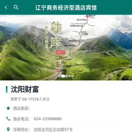
辽宁商务经济型酒店宾馆
沈阳财富
更新于 09-17
278人关注
酒店星级：
024-22586666
酒店电话：
详细地址：
沈阳沈河区北站路57号