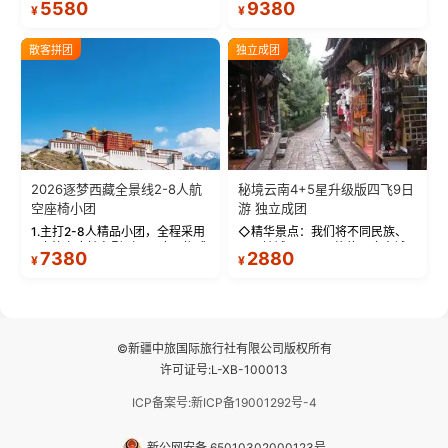
5580
9380
¥
¥
测 99%游客零高反 。 【贴心保
萨，感受这座城与生俱来的与众
障】-全程配备便携式制氧机，高
不同！ 【布达拉宫】——集宫殿
反根本不是事儿 ！ 【无人机航
城堡寺院于一体的宏伟建筑，是
散客拼团
独立成团
拍】-雪山/圣湖/...
西藏最完整的古代...
2026逐梦西藏全景线2-8人航
秘境云南4+5星升级版四飞9日
空座椅小团
游 独立成团
1.主打2-8人精品小团，全程采用
◇精华景点：我们将不同民族、
9座航空座椅车型（360度环抱式
不同地域、不同风格的三座古城
7380
2880
¥
¥
座舱），提供VIP级别的舒适出行
—【大理古城、丽江古城、香格
体验 。供氧保障： 2.全程入住舒
里拉、野象谷】呈现给您！...
适型含氧酒店（低海拔的索松村
和林芝除外），并贴心赠...
©新疆中旅国际旅行社有限公司版权所有
许可证号:L-XB-100013
ICP备案号:新ICP备19001292号-4
新公网安备 65010302000123号