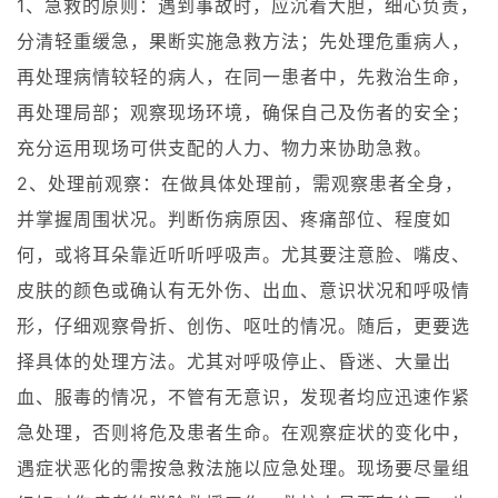
1、急救的原则：遇到事故时，应沉着大胆，细心负责，
分清轻重缓急，果断实施急救方法；先处理危重病人，
再处理病情较轻的病人，在同一患者中，先救治生命，
再处理局部；观察现场环境，确保自己及伤者的安全；
充分运用现场可供支配的人力、物力来协助急救。
2、处理前观察：在做具体处理前，需观察患者全身，
并掌握周围状况。判断伤病原因、疼痛部位、程度如
何，或将耳朵靠近听听呼吸声。尤其要注意脸、嘴皮、
皮肤的颜色或确认有无外伤、出血、意识状况和呼吸情
形，仔细观察骨折、创伤、呕吐的情况。随后，更要选
择具体的处理方法。尤其对呼吸停止、昏迷、大量出
血、服毒的情况，不管有无意识，发现者均应迅速作紧
急处理，否则将危及患者生命。在观察症状的变化中，
遇症状恶化的需按急救法施以应急处理。现场要尽量组