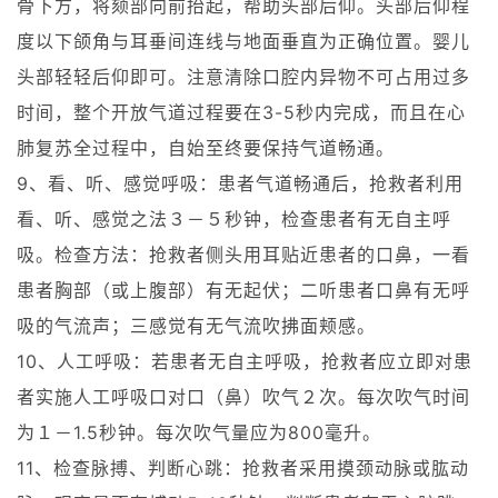
骨下方，将颏部向前抬起，帮助头部后仰。头部后仰程
度以下颌角与耳垂间连线与地面垂直为正确位置。婴儿
头部轻轻后仰即可。注意清除口腔内异物不可占用过多
时间，整个开放气道过程要在3-5秒内完成，而且在心
肺复苏全过程中，自始至终要保持气道畅通。
9、看、听、感觉呼吸：患者气道畅通后，抢救者利用
看、听、感觉之法３－５秒钟，检查患者有无自主呼
吸。检查方法：抢救者侧头用耳贴近患者的口鼻，一看
患者胸部（或上腹部）有无起伏；二听患者口鼻有无呼
吸的气流声；三感觉有无气流吹拂面颊感。
10、人工呼吸：若患者无自主呼吸，抢救者应立即对患
者实施人工呼吸口对口（鼻）吹气２次。每次吹气时间
为１－1.5秒钟。每次吹气量应为800毫升。
11、检查脉搏、判断心跳：抢救者采用摸颈动脉或肱动