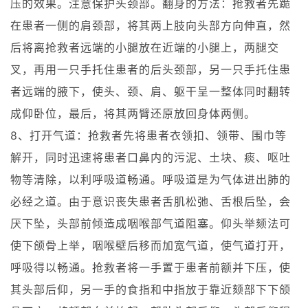
压的效果。注意保护头颈部。翻身的方法：抢救者先跪
在患者一侧的肩颈部，将其两上肢向头部方向伸直，然
后将离抢救者远端的小腿放在近端的小腿上，两腿交
叉，再用一只手托住患者的后头颈部，另一只手托住患
者远端的腋下，使头、颈、肩、躯干呈一整体同时翻转
成仰卧位，最后，将其两臂还原放回身体两侧。
8、打开气道：抢救者先将患者衣领扣、领带、围巾等
解开，同时迅速将患者口鼻内的污泥、土块、痰、呕吐
物等清除，以利呼吸道畅通。呼吸道是为气体进出肺的
必经之道。由于意识丧失患者舌肌松弛、舌根后坠，会
厌下坠，头部前倾造成咽喉部气道阻塞。仰头举颏法可
使下颌骨上举，咽喉壁后移而加宽气道，使气道打开，
呼吸得以畅通。抢救者将一手置于患者前额并下压，使
其头部后仰，另一手的食指和中指放于靠近颏部下下颌