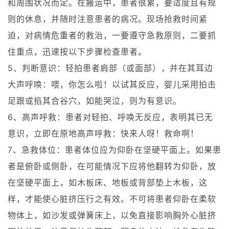
和周围状况而定。在搬运中，患者很累，要适度且有规
则的休息，并随时注意患者的病况。现场抢救时间紧
迫，对病情危重者的救治，一要遵守急救原则，二要抓
住重点，迅速按以下步骤检查患者。
5、判断意识：轻拍患者肩部（或面部），并在其耳边
大声呼唤：喂，你怎么啦！以试其反应，婴儿采用拍击
足跟或掐其合谷穴，如能哭泣，则为有意识。
6、高声呼救：患者对轻拍、呼唤无反应，表明其已无
意识，立即在原地高声呼救：快来人呀！救命啊！
7、急救体位：患者体位应为仰卧在坚硬平面上。如果患
者是俯卧或侧卧，在可能情况下应将他翻转为仰卧，放
在坚硬平面上，如木板床、地板或背部垫上木板，这
样，才能使心脏挤压行之有效。不可将患者仰卧在柔软
物体上，如沙发或弹簧床上，以免直接影响胸外心脏挤