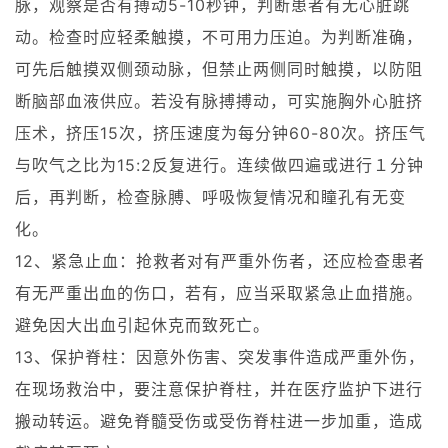
脉，观察是否有搏动5-10秒钟，判断患者有无心脏跳
动。检查时应轻柔触摸，不可用力压迫。为判断准确，
可先后触摸双侧颈动脉，但禁止两侧同时触摸，以防阻
断脑部血液供应。若没有脉搏搏动，可实施胸外心脏挤
压术，挤压15次，挤压速度为每分钟60-80次。挤压气
与吹气之比为15:2反复进行。连续做四遍或进行１分钟
后，再判断，检查脉膊、呼吸恢复情况和瞳孔有无变
化。
12、紧急止血：抢救者对有严重外伤者，还应检查患者
有无严重出血的伤口，若有，应当采取紧急止血措施。
避免因大出血引起休克而致死亡。
13、保护脊柱：因意外伤害、突发事件造成严重外伤，
在现场救治中，要注意保护脊柱，并在医疗监护下进行
搬动转运。避免脊髓受伤或受伤脊柱进一步加重，造成