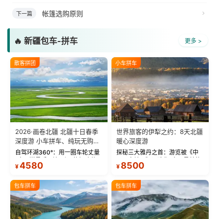
帐篷选购原则
下一篇
🔥 新疆包车-拼车
更多 >
散客拼团
小车拼车
2026·画卷北疆 北疆十日春季
世界旅客的伊犁之约：8天北疆
深度游 小车拼车、纯玩无购
暖心深度游
物！
自驾环湖360°：用一圈车轮丈量
探秘三大雅丹之首：游览被《中
“大西洋最后一滴眼泪”的极致蔚
国国家地理》评选为“中国最美的
4580
8500
¥
¥
蓝。 赛湖旅拍：甄选多款风格服
三大雅丹”第一名的克拉玛依魔鬼
饰，9张精修美照，定格赛里木湖
城。 中国第一村：探访仅存的图
绝美瞬间。 赛湖坦克300跟车视
瓦人最大村落——禾木村，欣赏
包车拼车
包车拼车
频：专业摄影师...
晨雾与小木...