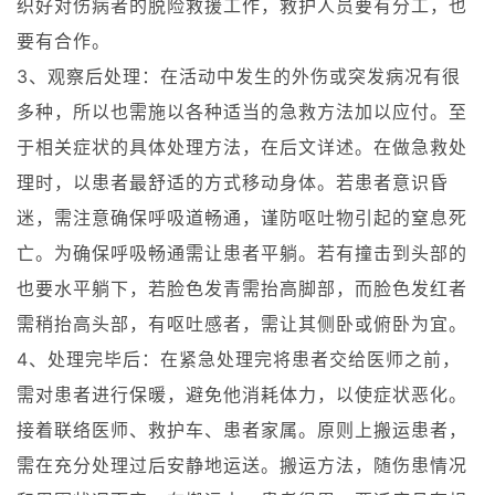
织好对伤病者的脱险救援工作，救护人员要有分工，也
要有合作。
3、观察后处理：在活动中发生的外伤或突发病况有很
多种，所以也需施以各种适当的急救方法加以应付。至
于相关症状的具体处理方法，在后文详述。在做急救处
理时，以患者最舒适的方式移动身体。若患者意识昏
迷，需注意确保呼吸道畅通，谨防呕吐物引起的窒息死
亡。为确保呼吸畅通需让患者平躺。若有撞击到头部的
也要水平躺下，若脸色发青需抬高脚部，而脸色发红者
需稍抬高头部，有呕吐感者，需让其侧卧或俯卧为宜。
4、处理完毕后：在紧急处理完将患者交给医师之前，
需对患者进行保暖，避免他消耗体力，以使症状恶化。
接着联络医师、救护车、患者家属。原则上搬运患者，
需在充分处理过后安静地运送。搬运方法，随伤患情况