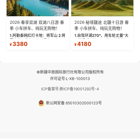
2026·春享双湖 双湖八日游 春
2026·秘境疆途 北疆十日游 春
季 小车拼车、纯玩无购物！
季 小车拼车、纯玩无购物！
1.阿勒泰网红打卡地：将军山 2.将
1.自驾环湖270°，用车轮丈量“大
军山落日缆车，体验雪都风光 3.
西洋最后一滴眼泪”的极致蔚蓝，
3380
4180
¥
¥
将军山，夕阳派对，蹦迪party 4.
让雪山、花海与深邃湖水在转弯
自驾赛里木湖360°环湖 5.二进赛
间连成自由的画卷。 2.特别赠送
湖随心游，邂逅湖畔日出浪漫...
那拉提景区3公里内，落地窗三钻
民宿 3.那...
©新疆中旅国际旅行社有限公司版权所有
许可证号:L-XB-100013
ICP备案号:新ICP备19001292号-4
新公网安备 65010302000123号