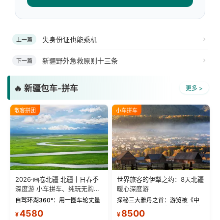
失身份证也能乘机
上一篇
新疆野外急救原则十三条
下一篇
🔥 新疆包车-拼车
更多 >
散客拼团
小车拼车
2026·画卷北疆 北疆十日春季
世界旅客的伊犁之约：8天北疆
深度游 小车拼车、纯玩无购
暖心深度游
物！
自驾环湖360°：用一圈车轮丈量
探秘三大雅丹之首：游览被《中
“大西洋最后一滴眼泪”的极致蔚
国国家地理》评选为“中国最美的
4580
8500
¥
¥
蓝。 赛湖旅拍：甄选多款风格服
三大雅丹”第一名的克拉玛依魔鬼