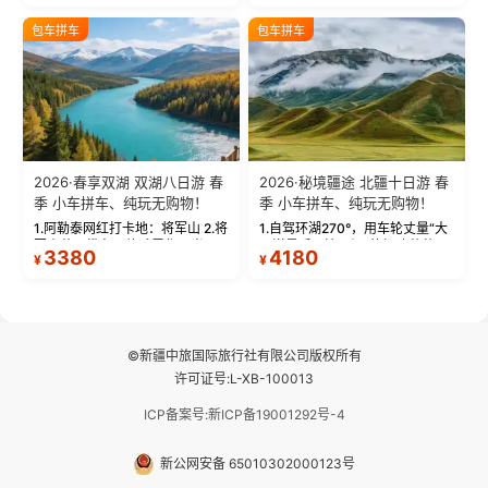
饰，9张精修美照，定格赛里木湖
城。 中国第一村：探访仅存的图
绝美瞬间。 赛湖坦克300跟车视
瓦人最大村落——禾木村，欣赏
包车拼车
包车拼车
频：专业摄影师...
晨雾与小木...
2026·春享双湖 双湖八日游 春
2026·秘境疆途 北疆十日游 春
季 小车拼车、纯玩无购物！
季 小车拼车、纯玩无购物！
1.阿勒泰网红打卡地：将军山 2.将
1.自驾环湖270°，用车轮丈量“大
军山落日缆车，体验雪都风光 3.
西洋最后一滴眼泪”的极致蔚蓝，
3380
4180
¥
¥
将军山，夕阳派对，蹦迪party 4.
让雪山、花海与深邃湖水在转弯
自驾赛里木湖360°环湖 5.二进赛
间连成自由的画卷。 2.特别赠送
湖随心游，邂逅湖畔日出浪漫...
那拉提景区3公里内，落地窗三钻
民宿 3.那...
©新疆中旅国际旅行社有限公司版权所有
许可证号:L-XB-100013
ICP备案号:新ICP备19001292号-4
新公网安备 65010302000123号