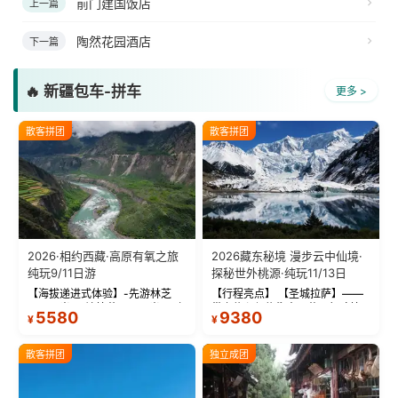
前门建国饭店
上一篇
陶然花园酒店
下一篇
🔥 新疆包车-拼车
更多 >
散客拼团
散客拼团
2026·相约西藏·高原有氧之旅
2026藏东秘境 漫步云中仙境·
纯玩9/11日游
探秘世外桃源·纯玩11/13日
【海拔递进式体验】-先游林芝
【行程亮点】 【圣城拉萨】——
(2900米)再访拉萨(3650米)，亲
带上信心与信仰去西藏，行吟拉
5580
9380
¥
¥
测 99%游客零高反 。 【贴心保
萨，感受这座城与生俱来的与众
障】-全程配备便携式制氧机，高
不同！ 【布达拉宫】——集宫殿
反根本不是事儿 ！ 【无人机航
城堡寺院于一体的宏伟建筑，是
散客拼团
独立成团
拍】-雪山/圣湖/...
西藏最完整的古代...