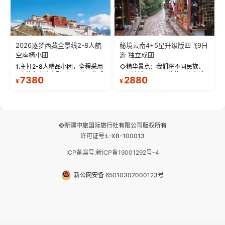
2026逐梦西藏全景线2-8人航
秘境云南4+5星升级版四飞9日
空座椅小团
游 独立成团
1.主打2-8人精品小团，全程采用
◇精华景点：我们将不同民族、
9座航空座椅车型（360度环抱式
不同地域、不同风格的三座古城
7380
2880
¥
¥
座舱），提供VIP级别的舒适出行
—【大理古城、丽江古城、香格
体验 。供氧保障： 2.全程入住舒
里拉、野象谷】呈现给您！...
适型含氧酒店（低海拔的索松村
和林芝除外），并贴心赠...
©新疆中旅国际旅行社有限公司版权所有
许可证号:L-XB-100013
ICP备案号:新ICP备19001292号-4
新公网安备 65010302000123号