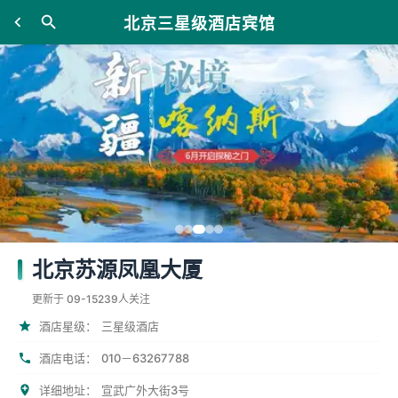
北京三星级酒店宾馆
北京苏源凤凰大厦
更新于 09-15
239人关注
酒店星级：
三星级酒店
酒店电话：
010－63267788
详细地址：
宣武广外大街3号