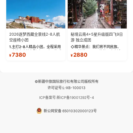
2026逐梦西藏全景线2-8人航
秘境云南4+5星升级版四飞9日
空座椅小团
游 独立成团
1.主打2-8人精品小团，全程采用
◇精华景点：我们将不同民族、
9座航空座椅车型（360度环抱式
不同地域、不同风格的三座古城
7380
2880
¥
¥
座舱），提供VIP级别的舒适出行
—【大理古城、丽江古城、香格
体验 。供氧保障： 2.全程入住舒
里拉、野象谷】呈现给您！...
适型含氧酒店（低海拔的索松村
和林芝除外），并贴心赠...
©新疆中旅国际旅行社有限公司版权所有
许可证号:L-XB-100013
ICP备案号:新ICP备19001292号-4
新公网安备 65010302000123号