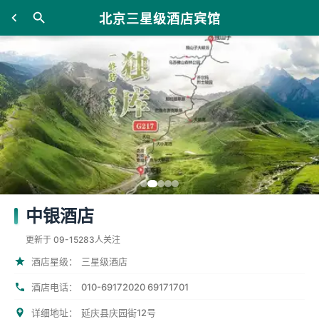
北京三星级酒店宾馆
中银酒店
更新于 09-15
283人关注
酒店星级：
三星级酒店
010-69172020 69171701
酒店电话：
详细地址：
延庆县庆园街12号