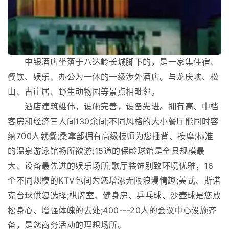
中银酒店坐落于八达岭长城脚下的，是一家集住宿、
餐饮、娱乐、办公为一体的一级涉外酒店。与龙庆峡、松
山、古崖居、野生动物园等景点相毗邻。
酒店建筑雄伟，设施完善，设备先进。拥有高、中档
客房和经济三人间130余间;不同风格的大小餐厅能同时容
纳700人就餐;桑拿部拥有高级技师为您捶背、按摩;标准
的温泉游泳馆畅所欲游;15道的保龄球馆是全县规模最
大、设备最先进的娱乐场所;歌厅装饰别致环境优雅，16
个不同规模的KTV包间为您增添无限浪漫情趣;美式、斯诺
克台球供您选择;棋牌室、健身房、乒乓球、沙壶球是您放
松身心、增强体魄的去处;400---20人的会议中心设施齐
备，是您商务活动的理想场所。