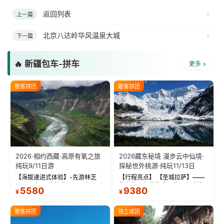
返回列表
上一篇
北京八达岭华风温泉大城
下一篇
🔥 新疆包车-拼车
更多 >
散客拼团
散客拼团
2026·相约西藏·高原有氧之旅
2026藏东秘境 漫步云中仙境·
纯玩9/11日游
探秘世外桃源·纯玩11/13日
【海拔递进式体验】-先游林芝
【行程亮点】 【圣城拉萨】——
(2900米)再访拉萨(3650米)，亲
带上信心与信仰去西藏，行吟拉
5580
9380
¥
¥
测 99%游客零高反 。 【贴心保
萨，感受这座城与生俱来的与众
障】-全程配备便携式制氧机，高
不同！ 【布达拉宫】——集宫殿
反根本不是事儿 ！ 【无人机航
城堡寺院于一体的宏伟建筑，是
散客拼团
独立成团
拍】-雪山/圣湖/...
西藏最完整的古代...