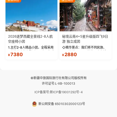
拍】-雪山/圣湖/...
西藏最完整的古代...
2026逐梦西藏全景线2-8人航
秘境云南4+5星升级版四飞9日
空座椅小团
游 独立成团
1.主打2-8人精品小团，全程采用
◇精华景点：我们将不同民族、
9座航空座椅车型（360度环抱式
不同地域、不同风格的三座古城
7380
2880
¥
¥
座舱），提供VIP级别的舒适出行
—【大理古城、丽江古城、香格
体验 。供氧保障： 2.全程入住舒
里拉、野象谷】呈现给您！...
适型含氧酒店（低海拔的索松村
和林芝除外），并贴心赠...
©新疆中旅国际旅行社有限公司版权所有
许可证号:L-XB-100013
ICP备案号:新ICP备19001292号-4
新公网安备 65010302000123号