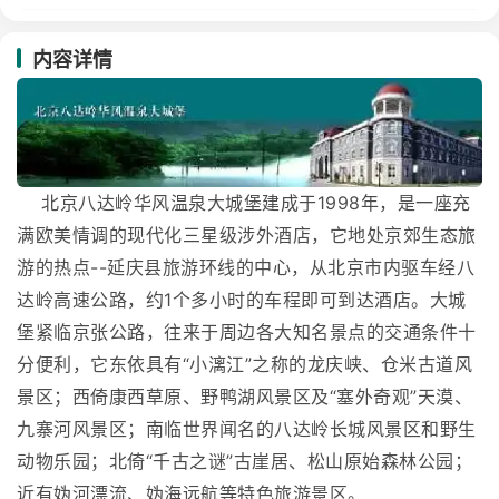
内容详情
北京八达岭华风温泉大城堡建成于1998年，是一座充
满欧美情调的现代化三星级涉外酒店，它地处京郊生态旅
游的热点--延庆县旅游环线的中心，从北京市内驱车经八
达岭高速公路，约1个多小时的车程即可到达酒店。大城
堡紧临京张公路，往来于周边各大知名景点的交通条件十
分便利，它东依具有“小漓江”之称的龙庆峡、仓米古道风
景区；西倚康西草原、野鸭湖风景区及“塞外奇观”天漠、
九寨河风景区；南临世界闻名的八达岭长城风景区和野生
动物乐园；北倚“千古之谜”古崖居、松山原始森林公园；
近有妫河漂流、妫海远航等特色旅游景区。