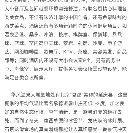
大小餐厅及包间就餐环境幽雅舒适，特聘名厨精心料理各
类美食品，不但有味浓汁厚的中国佳肴，还有色靓味鲜的
西式菜点；酒店还备有多项新颖时尚的休闲健身项目，如
温泉游泳、桑拿、冲浪、按摩、棋牌室、保龄球、乒乓
球、篮球、室内高尔夫球、攀岩、射箭、沙壶、电子游
艺、网络咖啡屋、歌舞厅、KTV、茶座、美容美发、商品
部等；同时酒店内还设有大小会议室9个，另有商务中
心、声像室、展示大厅，提供各项会议所需设施设备，能
满足各类会议所需。
华风温泉大城堡地处有北京“夏都”美称的延庆县，这里
夏季的平均气温比著名承德避暑山庄还低1-2度，加之良
好的自然生态环境，空气清新，是一避暑消夏的绝好去
处。而到了冬天，康西草原的冰雪节、龙庆峡的冰灯展、
石京龙滑雪场的真雪滑翔都能让人真切感受一番豪气冲天