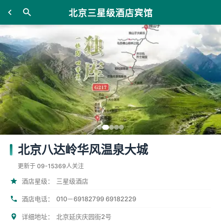
北京三星级酒店宾馆
北京八达岭华风温泉大城
更新于 09-15
369人关注
酒店星级：
三星级酒店
酒店电话：
010－69182799 69182229
详细地址：
北京延庆庆园街2号