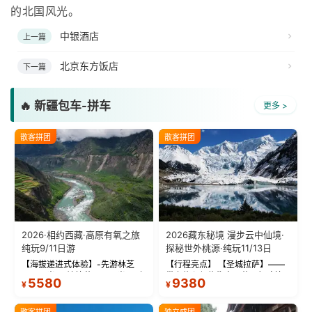
的北国风光。
中银酒店
上一篇
北京东方饭店
下一篇
🔥 新疆包车-拼车
更多 >
散客拼团
散客拼团
2026·相约西藏·高原有氧之旅
2026藏东秘境 漫步云中仙境·
纯玩9/11日游
探秘世外桃源·纯玩11/13日
【海拔递进式体验】-先游林芝
【行程亮点】 【圣城拉萨】——
(2900米)再访拉萨(3650米)，亲
带上信心与信仰去西藏，行吟拉
5580
9380
¥
¥
测 99%游客零高反 。 【贴心保
萨，感受这座城与生俱来的与众
障】-全程配备便携式制氧机，高
不同！ 【布达拉宫】——集宫殿
反根本不是事儿 ！ 【无人机航
城堡寺院于一体的宏伟建筑，是
散客拼团
独立成团