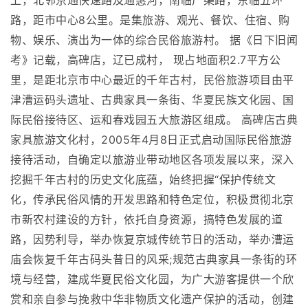
上，北邻京通快速路及通惠河，南临广渠路，东临五环
路，距市中心8公里。是集旅游、观光、餐饮、住宿、购
物、娱乐、演出为一体的综合民俗旅游村。 据《日下旧闻
考》记载，高碑店，辽已成村， 现占地面积2.7平方公
里，是距北京市中心最近的千年古村，民俗旅游项目由平
津漕运码头遗址、古典家具一条街、华夏民族文化园、国
际民俗接待区、运和春戏园五大旅游区组成。 高碑店古典
家具旅游文化村，2005年4月8日正式启动国际民俗旅游
接待活动，自确定以旅游业带动地区各项发展以来，深入
挖掘千年古村的历史文化底蕴，始终把握“保护传统文
化，传承民俗风情的开发思路和特色定位，积极贯彻北京
市新农村建设的方针，依托自身资源，搞特色发展的道
路，因势利导，举办恢复京城传统节日的活动，举办漕运
庙会恢复千年古码头昔日的风采;规范古典家具一条街的环
境与经营，建成华夏民俗文化园，为广大游客提供一个欣
赏和亲自参与挽救中华非物质文化遗产保护的活动，创建