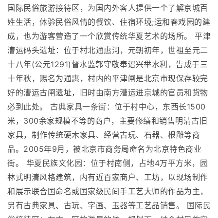
国际民俗旅游接待区，为国内外客人提供一个了解京城百
姓生活，体验民俗风情的餐饮、住宿环境;运和春戏园的建
成，也为游客营造了一个欣赏传统华夏艺术的场所。 平津
漕运码头遗址：位于村北通惠河，元朝初年，世祖至元二
十八年(公元1291)督水监郭守敬奉诏兴举水利，告成于三
十年秋，赐名为通惠，村内的平津闸是北京市现保存较完
好的漕运古闸遗址，旧时由南方漕运进京城的官员和货物
必到此处。 古典家具一条街：位于村中心，东西长1500
米，300余家规模不等的商户，主要修缮和销售明清古旧
家具，制作传统硬木家具、经营古玩、石器、根雕等商
品。2005年9月，被北京市商务局命名为北京特色商业
街。 华夏民族文化园：位于村南侧，占地4万平方米，园
林式明清风格建筑，内有近百家商户、工坊，以现场制作
和展示联合国命名或国家级民间手工艺大师的作品为主，
另有古典家具、古玩、字画、玉器等工艺品销售。 国际民