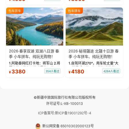
饰，9张精修美照，定格赛里木湖
城。 中国第一村：探访仅存的图
绝美瞬间。 赛湖坦克300跟车视
瓦人最大村落——禾木村，欣赏
包车拼车
包车拼车
频：专业摄影师...
晨雾与小木...
2026·春享双湖 双湖八日游 春
2026·秘境疆途 北疆十日游 春
季 小车拼车、纯玩无购物！
季 小车拼车、纯玩无购物！
1.阿勒泰网红打卡地：将军山 2.将
1.自驾环湖270°，用车轮丈量“大
军山落日缆车，体验雪都风光 3.
西洋最后一滴眼泪”的极致蔚蓝，
3380
4180
354人看过
4264人看过
¥
¥
将军山，夕阳派对，蹦迪party 4.
让雪山、花海与深邃湖水在转弯
自驾赛里木湖360°环湖 5.二进赛
间连成自由的画卷。 2.特别赠送
湖随心游，邂逅湖畔日出浪漫...
那拉提景区3公里内，落地窗三钻
民宿 3.那...
©新疆中旅国际旅行社有限公司版权所有
许可证号:L-XB-100013
ICP备案号:新ICP备19001292号-4
新公网安备 65010302000123号