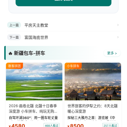
平房天主教堂
上一篇
富国海底世界
下一篇
🔥 新疆包车-拼车
更多 >
散客拼团
小车拼车
2026·画卷北疆 北疆十日春季
世界旅客的伊犁之约：8天北疆
深度游 小车拼车、纯玩无购
暖心深度游
物！
自驾环湖360°：用一圈车轮丈量
探秘三大雅丹之首：游览被《中
“大西洋最后一滴眼泪”的极致蔚
国国家地理》评选为“中国最美的
4580
8500
468人看过
257人看过
¥
¥
蓝。 赛湖旅拍：甄选多款风格服
三大雅丹”第一名的克拉玛依魔鬼