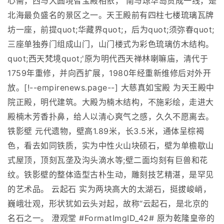
心斋，西与大圆境智宝殿相依， 南与琼华岛贯成一线，是
北海最负盛名的景区之一。天王殿前有四柱七楼琉璃瓦牌
坊一座，前提quot;华藏界quot;，后为quot;须弥春quot;
三座单独券门组成山门，山门楼式为彩色琉璃仿木结构。
quot;西天梵境quot;'原为明代西天禅林喇嘛庙，清代于
1759年重修，并向西扩展，1980年经重新维修后对外开
放。[!--empirenews.page--] 大慈真如宝殿 为天王殿中
院正殿，明代建筑。大殿为楠木结构，不施彩绘，走进大
殿楠木芳香扑鼻，给人以清心爽气之感，久久不愿离去。
铁影壁 元代遗物，壁高1.89米，长3.5米，通体呈棕褐
色，看去如同铁质，实为中性火山块硕石，壁为单檐歇山
式屋顶，顶刻瓦垄及沟头滴水等;壁二面均刻有巨兽和花
纹。铁影壁的整体造型古朴生动，雕刻技艺精湛，是罕见
的艺术品。 云起石 实为两块高大的太湖石，挺拔峻峭，
巍峨壮观，形状犹如云头对起，故称“云起石，是北京的
名石之一。 澄观堂 #FormatImgID_42# 原为乾隆皇帝的