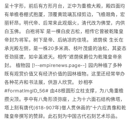
呈十字形，前后有方形月台，正中为重檐大殿，殿四面均
有单檐卷棚式抱厦，顶覆黄琉璃瓦绿剪边，飞檐翘角，宏
丽轩昂。明代帝、后常来此观烟火，清代改为佛堂，内供
白玉佛。 白袍将军 是一棵白皮古松，相传它曾被乾隆皇
帝封为将军。树下是帝、后纳凉的佳境。 遮荫侯 生长在
承光殿左侧，是一株20多米高、枝叶茂盛的油松，其姿态
苍劲挺拔，如伞盖遮天。相传“遮荫侯爵位为乾隆皇帝亲
封。 植物园 [!--empirenews.page--] 园内种植了多种
既有观赏价值又有经济价值的园林植物。这里还经常举办
各种花卉和书法展，供游人欣赏。 妙相亭
#FormatImgID_56# 由48根圆形立柱支撑，为八角重檐
攒尖顶。亭中有八角形须弥座，上为十六面石结构佛塔，
塔上刻有唐代(618-907年)僧人贯休画的“十六应真像和乾
隆皇帝撰写的赞辞。此石刻为中国古代石刻艺术珍品。