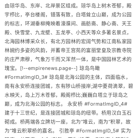
由琼华岛、东岸、北岸景区组成。琼华岛上树木苍郁，殿
宇栉比，亭台楼阁，错落有致，白塔耸立山巅，成为公园
的标志，环湖垂柳掩映着濠濮间、画舫斋、静心斋、天王
殿、快雪堂、九龙壁、五龙亭、小西天等众多著名景点，
北海园林博采众长，有北方园林的宏阔气势和江南私家园
林婉约多姿的风韵，并蓄帝王宫苑的富丽堂皇及宗教寺院
的庄严肃穆，气象万千而又浑然一体，是中国园林艺术的
瑰宝。[!--empirenews.page--] 琼岛鸟瞰
#FormatImgID_3# 琼岛是北海公园的主体，四面临水，
南有永安桥连接团城，东有陟山桥接岸;湖中菱荷滴翠，碧
水映天，岛上万木苍郁，殿阁栉比;巍巍白塔立于琼岛之
巅，成为北海公园的标志。 永安桥 #FormatImgID_4#
建于十三世纪，是连接团城和琼岛的纽带。桥用汉白玉石
砌成。桥两端各立牌坊一座，北为“堆云，南为“积翠，故
为“堆云积翠桥的嘉名。 引胜亭 #FormatImgID_5# 实为