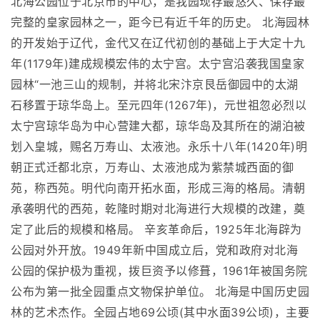
北海公园位于北京市的中心，是我园现存最悠久、保存最
完整的皇家园林之一，距今已有近千年的历史。 北海园林
的开发始于辽代，金代又在辽代初创的基础上于大定十九
年(1179年)建成规模宏伟的太宁宫。太宁宫沿袭我国皇家
园林“一池三山的规制，并将北宋汴京艮岳御园中的太湖
石移置于琼华岛上。至元四年(1267年)，元世祖忽必烈以
太宁宫琼华岛为中心营建大都，琼华岛及其所在的湖泊被
划入皇城，赐名万寿山、太液池。永乐十八年(1420年)明
朝正式迁都北京，万寿山、太液池成为紫禁城西面的御
苑，称西苑。明代向南开拓水面，形成三海的格局。清朝
承袭明代的西苑，乾隆时期对北海进行大规模的改建，奠
定了此后的规模和格局。 辛亥革命后，1925年北海辟为
公园对外开放。1949年新中国成立后，党和政府对北海
公园的保护极为重视，拨巨资予以修葺，1961年被国务院
公布为第一批全园重点文物保护单位。 北海是中国历史园
林的艺术杰作。全园占地69公顷(其中水面39公顷)，主要