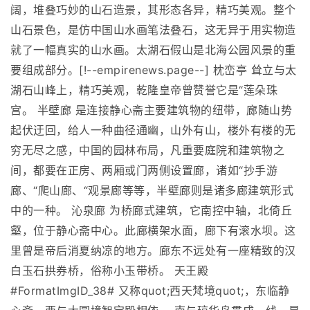
阔，堆叠巧妙的山石造景，其形态各异，精巧美观。整个
山石景色，是仿中国山水画笔法叠石，这无异于用实物造
就了一幅真实的山水画。太湖石假山是北海公园风景的重
要组成部分。[!--empirenews.page--] 枕峦亭 耸立与太
湖石山峰上，精巧美观，乾隆皇帝曾赞誉它是“莲朵珠
宫。 半壁廊 是连接静心斋主要建筑物的纽带，廊随山势
起伏迂回，给人一种曲径通幽，山外有山，楼外有楼的无
穷无尽之感，中国的园林布局，凡重要庭院和建筑物之
间，都要在正房、两厢或门两侧设置廊，诸如“抄手游
廊、“爬山廊、“观景廊等等，半壁廊则是诸多廊建筑形式
中的一种。 沁泉廊 为桥廊式建筑，它南控中轴，北倚丘
壑，位于静心斋中心。此廊横架水面，廊下有滚水坝。这
里曾是帝后消夏纳凉的地方。廊东不远处有一座精致的汉
白玉石拱券桥，俗称小玉带桥。 天王殿
#FormatImgID_38# 又称quot;西天梵境quot;，东临静