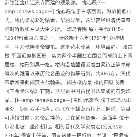
苏镇江金山江天寺而建的观景廊。 悦心殿[!--
empirenews.page--] 悦心殿位于白塔西侧，为单檐歇山
式，殿内梁枋沥粉贴金，华丽异常，这里曾经是清代皇帝
临时听政和召见大臣之所。 琼岛春阴 原为金代(1115-
1234年)燕京八景之一，清乾隆十六年(1751年)立碑刻
字，字为乾隆皇帝御笔。这里花木茂盛，环境幽静。 阅古
楼 平面近似椭圆形，实为两个半圆左右围合而成的上下两
层楼，楼形别具一格。楼内沿墙壁镶嵌着由梁诗正等奉命
编次的魏晋以来历代名墨迹的钩摹石刻，共495方，清代
帝后常来此阅赏古代翰墨。 阅古楼内景 楼内四壁嵌满
《三希堂法帖》石刻，这些是中国古代书法集成的石刻珍
品。[!--empirenews.page--] 铜仙承露盘 位于琼岛北山
腰处，铜仙双手托盘，面北立于蟠龙石柱上。据说，铜盘
可承接甘露，为帝后拌药，旨在延年益寿。 扇面亭 位于
琼岛北坡，坐南朝北。相传晋代文学家袁宏(公元328-
376年)得官上任前，朋友送他一把折扇，并说：“愿君多