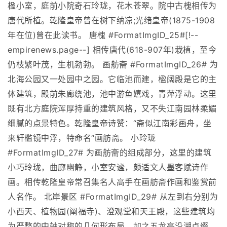
楹小室，庭前小院奇石玲珑，花木苍翠。院中古槐相传为
唐代所植。乾隆皇帝曾在树下纳凉;光绪皇帝(1875-1908
年在位)曾在此读书。 唐槐 #FormatImgID_25#[!--
empirenews.page--] 相传唐代(618-907年)栽植，至今
仍枝繁叶茂，生机勃勃。 画舫斋 #FormatImgID_26# 为
北海公园又一处园中之园。它临池而建，楹阔殿是它的主
体建筑，殿前朱廊绕池，池中游鱼嬉戏，青萍浮动。这里
既有北方庭院浑厚持重的建筑风格，又不失江南园林柔媚
细腻的点景特色。乾隆皇帝诗赞：“斋似江南彩画舟，坐
来轩槛镜中浮，特命名“画舫斋。 小玲珑
#FormatImgID_27# 为画舫斋的组成部分，这里的建筑
小巧玲珑，曲廊幽静，小室安谧，颇适文人墨客赋诗作
画。相传乾隆皇帝常召集名人高手在画舫斋作画和鉴赏前
人名作。 北岸景区 #FormatImgID_29# 从左到右分别为
小西天、植物园(阐福寺)、澄观堂和天王殿，这些建筑均
为严整的中轴对称的几何形布局，加之五龙亭沿湖点缀，