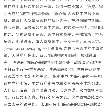
与自然山水巧妙地融为一体，颇似一幅不露人工痕迹、宛
若天成的“城市山林风景画。 静心斋 大园林中包含小园
林，是清代大型皇家园林的特征之一，被称为园中之园。
静心斋是北海最著名的园中之园。它始建于明代，1759年
扩建，又称乾隆小花园。园中殿堂华美，亭榭精巧，怪石
争奇，小溪跌玉，游人置身园中，一步一景，其乐无穷。
[!--empirenews.page--] 镜清斋 为静心斋园中的主体建
筑，因其前后临水，诗云“临池构屋如临镜，故称镜清
斋。 罨画轩 为静心斋园中最佳观景处。乾隆皇帝御制罨
画轩诗中有“来凭罨画窗，读画隔岸对句，意思是从这里
可观赏到周围如画的美景。 抱素书屋 为静心斋内一座相
对独立的小院，主要有抱素书屋和韵琴斋两座建筑组成。
人们从北海东北方向引来流水，形成泉瀑，水声如抚琴低
吟，有似碧玉落盘，故有韵琴斋之名。这里原为乾隆皇帝
及皇太子的读书处。 太湖石假山 静心斋的北部是规模宏