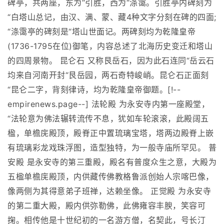
碑亭，共两座，东为“引胜，西为“涤霭。引胜亭内碑刻为
“白塔山总记，由汉、满、蒙、藏4种文字分刻在碑的四面;
“涤霭亭的碑刻是“塔山世面记。两碑刻均为乾隆皇帝
(1736-1795在位)御笔，内容总述了北海历史变迁和塔山
的四周景物。 昆仑石 又称艮岳石，因为此石连同“岳云石
均来自河南开封“艮岳园，两石奇特峻峭。昆仑石正面刻
“昆仑二字，背刻律诗，均为乾隆皇帝御题。[!--
empirenews.page--] 法轮殿 为永安寺内第一座殿堂，
“法轮意为佛法辗转流传不息，犹如车轮滚滚，此殿阔五
楹，单檐庑殿顶，殿脊正中置琉璃宝塔，塔两边殿脊上嵌
有琉璃彩龙戏珠浮图，造型独特，为一般寺庙所罕见。 普
安殿 是永安寺的第三重殿，殿名有普度众生之意，大殿为
五楹单檐庑殿顶，内供藏传佛教格鲁派创始人宗喀巴像，
像两侧为其得意弟子班禅，达赖坐像。 正觉殿 为永安寺
的第二重大殿，殿内供弥勒佛，此佛雍容丰腴，笑容可
掬。相传他是十世纪初的一名游方僧，名契此，号长汀