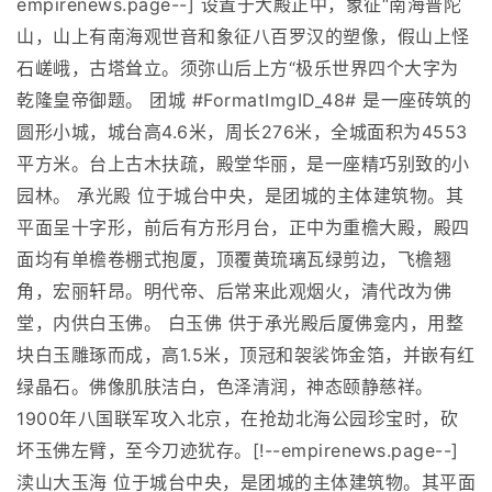
empirenews.page--] 设置于大殿正中，象征“南海普陀
山，山上有南海观世音和象征八百罗汉的塑像，假山上怪
石嵯峨，古塔耸立。须弥山后上方“极乐世界四个大字为
乾隆皇帝御题。 团城 #FormatImgID_48# 是一座砖筑的
圆形小城，城台高4.6米，周长276米，全城面积为4553
平方米。台上古木扶疏，殿堂华丽，是一座精巧别致的小
园林。 承光殿 位于城台中央，是团城的主体建筑物。其
平面呈十字形，前后有方形月台，正中为重檐大殿，殿四
面均有单檐卷棚式抱厦，顶覆黄琉璃瓦绿剪边，飞檐翘
角，宏丽轩昂。明代帝、后常来此观烟火，清代改为佛
堂，内供白玉佛。 白玉佛 供于承光殿后厦佛龛内，用整
块白玉雕琢而成，高1.5米，顶冠和袈裟饰金箔，并嵌有红
绿晶石。佛像肌肤洁白，色泽清润，神态颐静慈祥。
1900年八国联军攻入北京，在抢劫北海公园珍宝时，砍
坏玉佛左臂，至今刀迹犹存。[!--empirenews.page--]
渎山大玉海 位于城台中央，是团城的主体建筑物。其平面