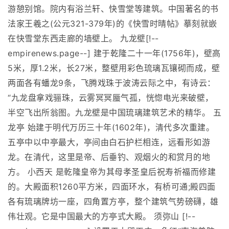
游憩别馆。院内有浴兰轩、快雪堂等建筑。中国著名的书
法家王羲之(公元321-379年)的《快雪时晴帖》摹刻就嵌
在快雪堂东西走廊的墙壁上。 九龙壁[!--
empirenews.page--] 建于乾隆二十一年(1756年)，壁高
5米，厚1.2米，长27米，整壁用彩色琉璃瓦镶砌而成，壁
两面各有蟠龙9条，飞腾戏珠于波涛云际之中，有诗云：
“九龙盘拿戏骊珠，云雾冥冥蜃气孤，恍惚电光来破壁，
半空飞出所翁图。九龙壁是中国琉璃建筑艺术的精华。 五
龙亭 始建于明代万历三十年(1602年)，清代多次重建。
五亭中以中亭最大，亭间由白石护栏相连，远看形如游
龙。在清代，这里是帝、后垂钓、观烟火的和赏月的地
方。 小西天 是乾隆皇帝为其母孝圣皇后祝寿祈福而修建
的。大殿面积1260平方米，四面环水，有桥可通;殿四面
各有琉璃牌坊一座，四角置方亭，整个建筑气势磅礴，雄
伟壮观。它是中国最大的方亭式大殿。 须弥山 [!--