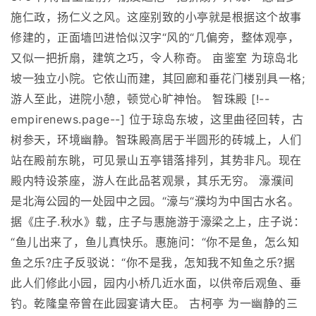
施仁政，扬仁义之风。这座别致的小亭就是根据这个故事
修建的，正面墙凹进恰似汉字“风的“几偏旁，整体观亭，
又似一把折扇，建筑之巧，令人称奇。 亩鉴室 为琼岛北
坡一独立小院。它依山而建，其回廊和垂花门楼别具一格;
游人至此，进院小憩，顿觉心旷神怡。 智珠殿 [!--
empirenews.page--] 位于琼岛东坡，这里曲径回转，古
树参天，环境幽静。智珠殿高居于半圆形的砖城上，人们
站在殿前东眺，可见景山五亭错落排列，其势非凡。现在
殿内特设茶座，游人在此品茗观景，其乐无穷。 濠濮间
是北海公园的一处园中之园。“濠与“濮均为中国古水名。
据《庄子.秋水》载，庄子与惠施游于濠梁之上，庄子说：
“鱼儿出来了，鱼儿真快乐。惠施问：“你不是鱼，怎么知
鱼之乐?庄子反驳说：“你不是我，怎知我不知鱼之乐?据
此人们修此小园，园内小桥几近水面，以供帝后观鱼、垂
钓。乾隆皇帝曾在此园宴请大臣。 古柯亭 为一幽静的三