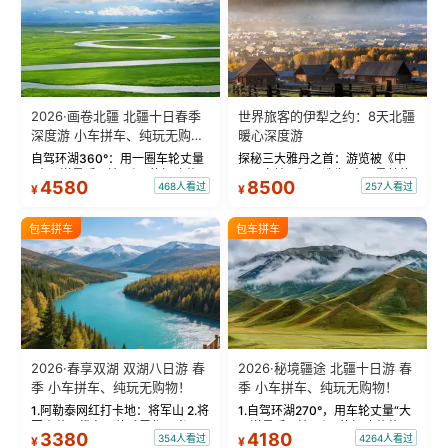
2026·画卷北疆 北疆十日春季
世界旅客的伊犁之约：8天北疆
深度游 小车拼车、纯玩无购
暖心深度游
物！
自驾环湖360°：用一圈车轮丈量
探秘三大雅丹之首：游览被《中
“大西洋最后一滴眼泪”的极致蔚
国国家地理》评选为“中国最美的
4580
8500
468人看过
257人看过
¥
¥
蓝。 赛湖旅拍：甄选多款风格服
三大雅丹”第一名的克拉玛依魔鬼
饰，9张精修美照，定格赛里木湖
城。 中国第一村：探访仅存的图
绝美瞬间。 赛湖坦克300跟车视
瓦人最大村落——禾木村，欣赏
包车拼车
包车拼车
频：专业摄影师...
晨雾与小木...
2026·春享双湖 双湖八日游 春
2026·秘境疆途 北疆十日游 春
季 小车拼车、纯玩无购物！
季 小车拼车、纯玩无购物！
1.阿勒泰网红打卡地：将军山 2.将
1.自驾环湖270°，用车轮丈量“大
军山落日缆车，体验雪都风光 3.
西洋最后一滴眼泪”的极致蔚蓝，
3380
4180
354人看过
4264人看过
¥
¥
将军山，夕阳派对，蹦迪party 4.
让雪山、花海与深邃湖水在转弯