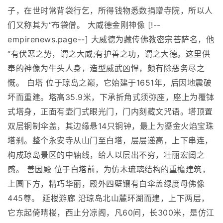
子，在世时常背袋行乞，所得钱物悉数捐赠寺院，所以人
们又称其为“布袋僧。 大威德金刚神像 [!--
empirenews.page--] 大威德为藏传佛教密宗菩萨名，他
“有伏恶之势，谓之大威;有护善之功，谓之大德。这里供
奉的神像为牛头人身，造型威武凶悍，颇有除恶务尽之
慨。 白塔 位于琼岛之巅，它始建于1651年，后因地震破
坏而重建。塔高35.9米，下承折角式须弥座，座上为覆钵
式塔身，正面有壶门式眼光门，门内刻藏文咒语。塔顶置
双层铜制伞盖，其边缘悬14只铜钟，最上为鎏金火焰宝珠
塔刹。整个永安寺从山门至白塔，层层递高，上下串连，
构成琼岛景区的中轴线，给人以层出不穷，壮丽宏阔之
感。 善因殿 位于白塔前，为仿木琉璃结构的重檐建筑，
上圆下方，精巧华丽，殿外四壁镶有白伞盖绿度母佛像
445尊。 延楼游廊 沿琼岛北山麓环湖而建，上下两层，
它东起倚晴楼，西止分凉阁，凡60间，长300米，是仿江