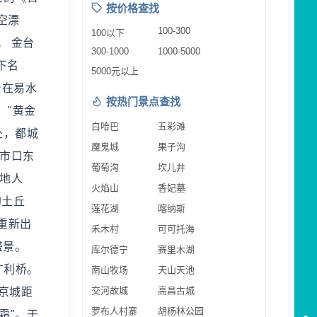
按价格查找
空漂
100-300
100以下
。 金台
300-1000
1000-5000
下名
5000元以上
台在易水
按热门景点查找
："黄金
白哈巴
五彩滩
处，都城
魔鬼城
果子沟
灯市口东
葡萄沟
坎儿井
当地人
火焰山
香妃墓
的土丘
莲花湖
喀纳斯
重新出
禾木村
可可托海
盛景。
库尔德宁
赛里木湖
广利桥。
南山牧场
天山天池
交河故城
高昌古城
京城距
罗布人村寨
胡杨林公园
霜"。于