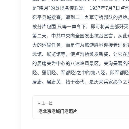
是"晓月"的意境名传遐迩。 1937年7月7
宛平县城搜查，遭到二十九军守桥部队的拒绝。
被分片包围,只等一声令下，即可将其全部歼灭
第二天，中共中央向全国发出抗战宣言，从此
大的运输任务，而是作为旅游胜地迎接着远近
念馆、展览馆等，使卢沟桥焕发新姿，让它在旅
的居庸关为中心的八达岭风景区。关沟是著名
陉、蒲阴陉、军都陉)之中的第八陉，即军都
居庸。居庸关，始于秦代，是历来兵家必争之
« 上一篇
老北京老城门老照片