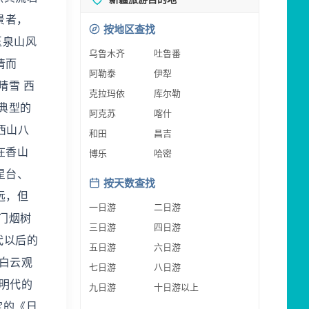
景者，
按地区查找
玉泉山风
乌鲁木齐
吐鲁番
清而
阿勒泰
伊犁
晴雪 西
克拉玛依
库尔勒
典型的
阿克苏
喀什
西山八
和田
昌吉
在香山
博乐
哈密
星台、
按天数查找
远，但
一日游
二日游
门烟树
三日游
四日游
代以后的
五日游
六日游
白云观
七日游
八日游
。明代的
九日游
十日游以上
定的《日