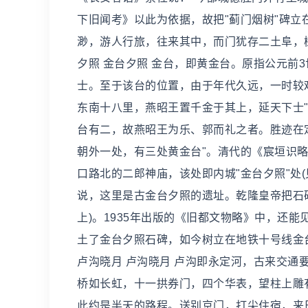
下旧闻考》以此为依据，故把"蓟门烟树"碑立
渺，游人行旅，往来其中，而门犹存二土阜，树
夕照 金台夕照 金台，即黄金台。原指公元前
士。至于该台的位置，由于年代久远，一时较
东南十八里，燕昭王置千金于其上，延天下士"
台有二，故燕昭王为乐、郭而礼之者。胜迹在
朝外一处，有三处黄金台"。清代的《宸垣识略
口路北的二郎神庙，该处即内城"金台夕照"处
说，这里是古金台夕照的遗址。乾隆皇帝把石碑
上)。1935年出版的《旧都文物略》中，还能
土了金台夕照石碑，如今树立在地铁十号线金
卢沟晓月 卢沟晓月 卢沟即永定河，古来交通要
桥如长虹，十一拱券门，四个华表，望柱上雕有
此约是半天的路程。送别京门，打尖住宿，来