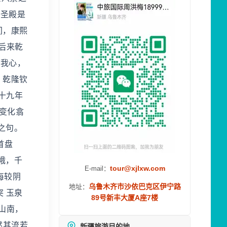
千圣殿是
间，康熙
后来乾
是我心，
 乾隆钦
十九年
，变化翕
之句。
首盘
峨，千
tour@xjlxw.com
E-mail：
每较阴
乌鲁木齐市沙依巴克区伊宁路
地址：
 玉泉
89号新丰大厦A座7楼
山南，
然其流若
新疆旅游目的地