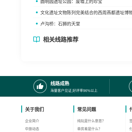
圆明园遗址公园：废墟上的珍宝
文化遗址文物陈列完美结合的西周燕都遗址博
卢沟桥：石狮的天堂
相关线路推荐
线路成熟
海量客户见证,好评率96%以上
关于我们
常见问题
企业简介
纯玩是什么意思？
中旅动态
单房差是什么？