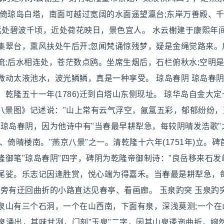
背倚琼岛白塔，南面可越过宽阔的水面遥望瀛台;东岸万善殿、
远处碧波千顷，近处荷花映日，景色宜人。 水云榭建于康熙年
集翠台，熏风扶处午后开;忽闻梵诵惊残梦，疑是金绳觉路来。
流;后水相连处，苍茫数点鸥。坐席生烟后，石栏俯秋水;空明
动太液池水，波光鳞鳞，真是一种享受。 琼岛春阴 琼岛春阴
乾隆五十一年(1786)迁到白塔山东侧现址。 琼华岛自金大定
。《八景图》记述说："山上常有云气浮空，氤氲五彩，郁郁纷纷
琼岛春阴，因为他诗中有"当春最早耕犁急，每较阴晴发浩歌"
倚晴楼南。"燕京八景"之一。清乾隆十六年(1751年)立。碑
御笔"琼岛春阴"四字，碑阴为乾隆帝御制诗："良岳移来石发
尾娑。乐志记因逢胜赏，悦心端为得嘉禾。当春最是耕犁急，
旁有迂回曲折的小路直达见春亭、看画廊。 玉泉趵突 玉泉趵突
泉山有三个石洞，一个在山西南，下面有泉，深浅莫测;一个在
有泉涌出，其味甘冽，门刻"玉泉"二字，因其山泉逶迤曲折，婉