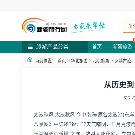
所
旅游产品分类
首页
新疆旅游
>
>
>
当前位置：
首页
华北旅游
北京旅游
京城古迹
从历史到
更新时
太液秋风 太液秋风 今中南海(原名太液池)
八景图》中记述?说："?天气晴明，日月晃漾
玉湖澄碧画桥横"之句，故叫太液秋风。 在