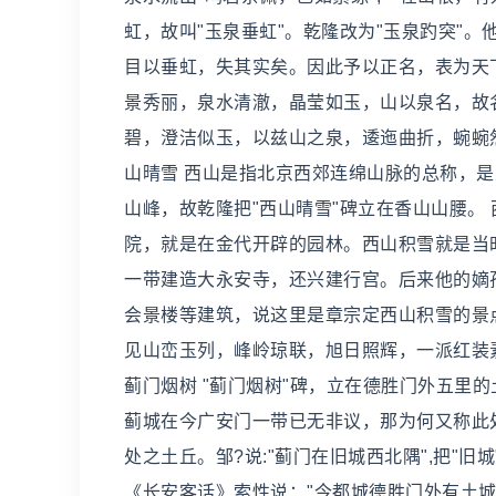
虹，故叫"玉泉垂虹"。乾隆改为"玉泉趵突"
目以垂虹，失其实矣。因此予以正名，表为天下
景秀丽，泉水清澈，晶莹如玉，山以泉名，故
碧，澄洁似玉，以兹山之泉，逶迤曲折，蜿蜿
山晴雪 西山是指北京西郊连绵山脉的总称，
山峰，故乾隆把"西山晴雪"碑立在香山山腰。
院，就是在金代开辟的园林。西山积雪就是当
一带建造大永安寺，还兴建行宫。后来他的嫡
会景楼等建筑，说这里是章宗定西山积雪的景
见山峦玉列，峰岭琼联，旭日照辉，一派红装
蓟门烟树 "蓟门烟树"碑，立在德胜门外五里
蓟城在今广安门一带已无非议，那为何又称此处
处之土丘。邹?说:"蓟门在旧城西北隅",把"
《长安客话》索性说："今都城德胜门外有土