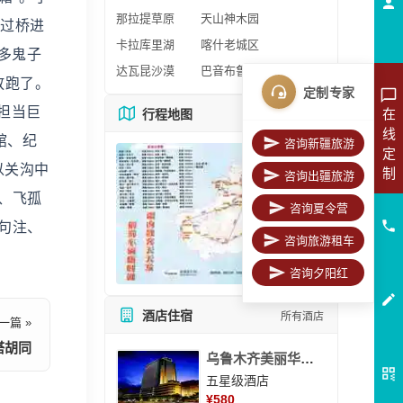
那拉提草原
天山神木园
要过桥进
卡拉库里湖
喀什老城区
多鬼子
达瓦昆沙漠
巴音布鲁克
放跑了。
定制专家
担当巨
在
行程地图
更多地图
线
馆、纪
咨询新疆旅游
定
以关沟中
制
咨询出疆旅游
、飞孤
咨询夏令营
句注、
咨询旅游租车
咨询夕阳红
酒店住宿
所有酒店
一篇 »
塔胡同
乌鲁木齐美丽华大酒
五星级酒店
¥
580