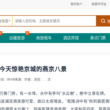
我的账户
经营许可证
有信息
热
热
出疆旅游
商旅租车
酒店宾馆
景点门票
今天惊艳京城的燕京八景
间：09-08
来源：
作者：
浏览：
...
次
东岸万善门旁，有一水埠，水中有亭叫"水云榭"，榭中立景名牌。
而波澜涟漪清澈可爱，故曰太液晴波。"乾隆诗中有"秋到宸居爽
中海的建筑水云榭上，刻有乾隆皇帝亲题：太液秋风四字，是燕