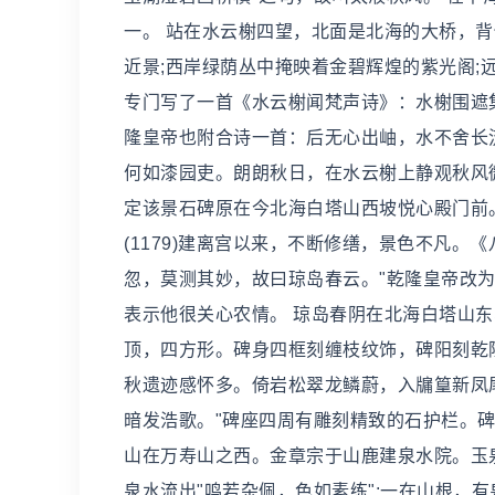
一。 站在水云榭四望，北面是北海的大桥，
近景;西岸绿荫丛中掩映着金碧辉煌的紫光阁;
专门写了一首《水云榭闻梵声诗》：水榭围遮
隆皇帝也附合诗一首：后无心出岫，水不舍长
何如漆园吏。朗朗秋日，在水云榭上静观秋风微
定该景石碑原在今北海白塔山西坡悦心殿门前。
(1179)建离宫以来，不断修缮，景色不凡
忽，莫测其妙，故曰琼岛春云。"乾隆皇帝改为
表示他很关心农情。 琼岛春阴在北海白塔山东、
顶，四方形。碑身四框刻缠枝纹饰，碑阳刻乾隆
秋遗迹感怀多。倚岩松翠龙鳞蔚，入牖篁新凤
暗发浩歌。"碑座四周有雕刻精致的石护栏。碑
山在万寿山之西。金章宗于山鹿建泉水院。玉
泉水流出"鸣若杂佩，色如素练";一在山根，