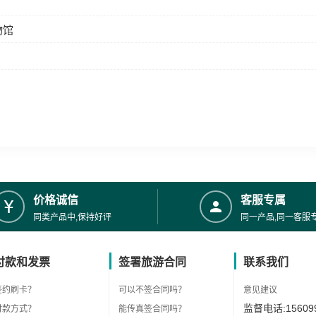
物馆
价格诚信
客服专属
同类产品中,保持好评
同一产品,同一客服
付款和发票
签署旅游合同
联系我们
签约刷卡？
可以不签合同吗？
意见建议
监督电话:156099
付款方式？
能传真签合同吗？