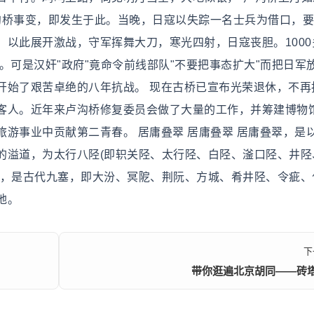
日卢沟桥事变，即发生于此。当晚，日寇以失踪一名士兵为借口，
以此展开激战，守军挥舞大刀，寒光四射，日寇丧胆。1000
。可是汉奸"政府"竟命令前线部队"不要把事态扩大"而把日军
开始了艰苦卓绝的八年抗战。 现在古桥已宣布光荣退休，不再
客人。近年来卢沟桥修复委员会做了大量的工作，并筹建博物
游事业中贡献第二青春。 居庸叠翠 居庸叠翠 居庸叠翠，是
的溢道，为太行八陉(即轵关陉、太行陉、白陉、滏口陉、井陉
陉，是古代九塞，即大汾、冥阸、荆阮、方城、肴井陉、令疵、
地。
下
带你逛遍北京胡同——砖