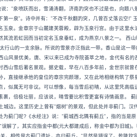
。他说："泉喷跃而出，雪涌涛翻，济南趵突也不过是也，向题八
第一泉"。诗中并有："不改千秋翻趵突，几曾百丈落云空!" 
名玉泉。金章宗于山麓建芙蓉殿，辟为玉泉行宫。由于这里水
然其流若虹因而当初定名玉泉垂虹，成为燕京八景之一。 西山
是太行山的一支余脉。所说的雪景亦泛指此一带。香山是这一带
 西山风景优美，唐、宋以来已成为寺院荟萃之地，金代有名的
时西山雪后著名景观。据史载，早在八百多年前，金世宗就曾
孙，直接继承他的皇位的章宗完颜璟，又在此地相继构筑了祭
点，似属无可非议。可以想像，每当雪后初晴，从这里凭高临
素裹，倍极壮丽，应该说，晴雪要比积雪更富有诗情画意。 蓟
的土城边。这里历史上曾有"烟树"的景观，但此处并非蓟门。汉
为蓟门呢?《水经注》说："蓟城西北隅有蓟丘"，指的当是原
旧城"误解了，其实应指金中都(元大都建成后，称金中都为旧城)
城关，相传是古蓟门遗址，亦曰蓟丘。"显然是错误了。乾隆钦