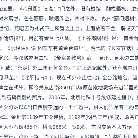
在这里。《八景图》记说："门之外，旧有楼馆，雕栏画栋，凌
木蓊然，苍苍蔚蔚，晴烟浮空，四时不改。"故曰"蓟门烟树"
3世纪，燕昭王为礼贤下士所置之土台，上面放着千金，聘请天
难确切指出。目前有金台七八处。 《上谷郡图经》说："黄金
。《水经注》说"固安东有黄金台遗址"。明代的《长安客话》
定兴。今都城亦有二"。《帝京景物略》载："易州，易水边二
》载："永定门外三里有黄金台。" 除上述记载外，还有城内
(见马芷庠《北平指南》)。现在朝外小庄往北有金台路地名，
立在朝外。即今关东店南3501厂内(原苗家地教场东边半里
见到石碑倒卧的照片。 2006年，北京地铁十号线修建过程中，
台夕照站以C出口西铡不远的一个广场中，供人们凭吊昔日的
津。金世宗1189年下令建桥，1192年(明昌三年)落成，命名
大小石狮485个。桥长266米，宽9米。 古时交通不太方便，
日早行。鸡鸣上路，尚见明月当空，大地似银，"卢沟桥上月如