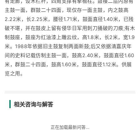
有走廊，设木栏杆，四角支撑有擎檐柱。鼓楼二层内原有
主鼓一面，群鼓二十四面，现仅存一面主鼓，内之鼓高
2.22米，长2.25米，腰径1.71米，鼓面直径1.40米，已残
破不堪，并在鼓皮上留有侵华日军用刺刀捅破的刀痕;有木
制鼓座，鼓座为红油漆上雕云纹，高1.8米，长2米，宽1.9
米。1988年依据旧主鼓复制两面新鼓;后又依据清嘉庆年
间的史料记载仿制主鼓一面，鼓高2.40米，鼓面直径1.60
米，群鼓二十四面，鼓高1.60米，鼓面直径1.12米。供展
览之用。
相关咨询与解答
正在加载最新问答...