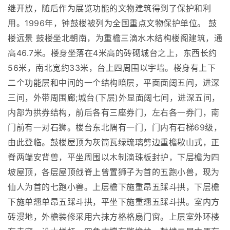
继开放，随后作为展览功能的文物建筑得到了保护和利
用。1996年，钟鼓楼被列为全国重点文物保护单位。 鼓
楼远景 鼓楼坐北朝南，为重檐三滴水木结构楼阁建筑，通
高46.7米。楼身坐落在4米高的砖砌城台之上，东西长约
56米，南北宽约33米，台上四周围以宇墙。楼身有上下
二个功能层和中间的一个结构暗层，平面面阔五间，进深
三间，外带周围廊;城台(下层)外显面阔七间，进深五间，
内部为拱券结构，前后各有三座券门，左右各一券门，南
门前有一对石狮。楼台东北隅有一门，门内有石梯69级，
由此登临。鼓楼屋顶为灰筒瓦绿琉璃剪边重檐歇山式，正
脊两端安背兽，平坐周围以木制滴珠板封护，下层檐为四
坡屋顶，各层屋顶戗脊上曾置狮子为首的五跑小兽，现为
仙人为首的七跑小兽。上层檐下施重昂五踩斗拱，下层檐
下施单翘单昂五踩斗拱，平坐下施重翘五踩斗拱。室内方
砖漫地，外檐装修采用六抹方格格扇门窗。上层室外环楼