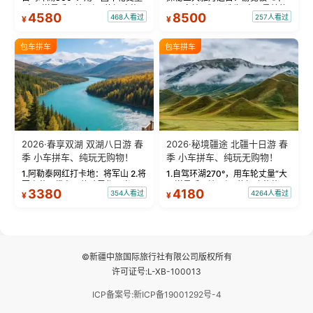
“大西洋最后一滴眼泪”的极致蔚
国国家地理》评选为“中国最美的
4580
8500
468人看过
257人看过
¥
¥
蓝。 赛湖旅拍：甄选多款风格服
三大雅丹”第一名的克拉玛依魔鬼
饰，9张精修美照，定格赛里木湖
城。 中国第一村：探访仅存的图
绝美瞬间。 赛湖坦克300跟车视
瓦人最大村落——禾木村，欣赏
包车拼车
包车拼车
频：专业摄影师...
晨雾与小木...
2026·春享双湖 双湖八日游 春
2026·秘境疆途 北疆十日游 春
季 小车拼车、纯玩无购物！
季 小车拼车、纯玩无购物！
1.阿勒泰网红打卡地：将军山 2.将
1.自驾环湖270°，用车轮丈量“大
军山落日缆车，体验雪都风光 3.
西洋最后一滴眼泪”的极致蔚蓝，
3380
4180
354人看过
4264人看过
¥
¥
将军山，夕阳派对，蹦迪party 4.
让雪山、花海与深邃湖水在转弯
自驾赛里木湖360°环湖 5.二进赛
间连成自由的画卷。 2.特别赠送
湖随心游，邂逅湖畔日出浪漫...
那拉提景区3公里内，落地窗三钻
民宿 3.那...
©新疆中旅国际旅行社有限公司版权所有
许可证号:L-XB-100013
ICP备案号:新ICP备19001292号-4