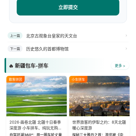
立即提交
北京古观象台皇家的天文台
上一篇
历史悠久的首都博物馆
下一篇
🔥 新疆包车-拼车
更多 >
散客拼团
小车拼车
2026·画卷北疆 北疆十日春季
世界旅客的伊犁之约：8天北疆
深度游 小车拼车、纯玩无购
暖心深度游
物！
自驾环湖360°：用一圈车轮丈量
探秘三大雅丹之首：游览被《中