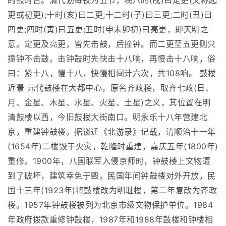
的报时台。清代划每夜为五节，晚八时(戌)曰定更(又称起
更或初更);十时(亥)曰二更;十二时(子)曰三更;二时(丑)曰
四更;四时(寅)曰五更;五时(申末卯初)曰亮更，即天明之
意。定更及亮更，皆先击鼓，后撞钟。而二更至五更则只
撞钟不击鼓。击钟鼓时先快击十八响，再慢击十八响，俗
曰：紧十八，慢十八，快慢相间计六次，共108响。 鼓楼
近景 元代鼓楼在大都中心，原名齐政楼，取齐七政(日、
月、金星、木星、水星、火星、土星)之义，其位置在明
清鼓楼以西，今旧鼓楼大街南口。明永乐十八年营建北
京，重建钟鼓楼。据谈迁《北游录》记载，清顺治十一年
(1654年)二楼毁于火灾，乾隆时重建，嘉庆五年(1800年)
重修。1900年，八国联军入侵京师时，钟鼓楼上文物遭
到了破坏，建筑幸免于毁。民国年间钟鼓楼对外开放，民
国十三年(1923年)将鼓楼改为明耻楼，第二年复改为齐政
楼。1957年钟鼓楼被列为北京市级文物保护单位。1984
年政府拨款重修钟鼓楼，1987年和1988年鼓楼和钟楼相