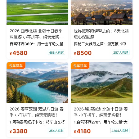
2026·画卷北疆 北疆十日春季
世界旅客的伊犁之约：8天北疆
深度游 小车拼车、纯玩无购
暖心深度游
物！
自驾环湖360°：用一圈车轮丈量
探秘三大雅丹之首：游览被《中
“大西洋最后一滴眼泪”的极致蔚
国国家地理》评选为“中国最美的
4580
8500
468人看过
257人看过
¥
¥
蓝。 赛湖旅拍：甄选多款风格服
三大雅丹”第一名的克拉玛依魔鬼
饰，9张精修美照，定格赛里木湖
城。 中国第一村：探访仅存的图
绝美瞬间。 赛湖坦克300跟车视
瓦人最大村落——禾木村，欣赏
包车拼车
包车拼车
频：专业摄影师...
晨雾与小木...
2026·春享双湖 双湖八日游 春
2026·秘境疆途 北疆十日游 春
季 小车拼车、纯玩无购物！
季 小车拼车、纯玩无购物！
1.阿勒泰网红打卡地：将军山 2.将
1.自驾环湖270°，用车轮丈量“大
军山落日缆车，体验雪都风光 3.
西洋最后一滴眼泪”的极致蔚蓝，
3380
4180
354人看过
4264人看过
¥
¥
将军山，夕阳派对，蹦迪party 4.
让雪山、花海与深邃湖水在转弯
自驾赛里木湖360°环湖 5.二进赛
间连成自由的画卷。 2.特别赠送