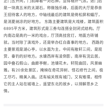
正门五开间，门前蹲着一对石狮，显得格外气派。进门后
是一块高五米的太湖石，称做独乐峰，后面的大厅是恭亲
王招待客人的地方，中轴线最后的建筑是倚松屏和蝠厅，
是消夏纳凉的好地方。 东路主要建筑是大戏楼，建筑面积
6895平方米，建筑形式是三券勾连搭全封闭式结构。厅
内南边是高约一米的戏台，厅顶高挂宫灯，地面方砖铺
就。当时除了演戏外，还是举办红白喜事的地方。 西路的
主要景观是湖心亭，以水面为主，中间有敞轩三间，是观
赏、垂钓的好地方。水塘西岸有凌倒影，南岸有浣云居，
园中叠石假山，曲廊亭榭，池塘花木，轩院曲回，风景幽
雅。有20余处景区，掩映在奇花异树、怪石修竹之间，极
工尽巧，精美入画。还有榆关既有城门，又有雉堞，相传
它的主人站在城墙上，遥望东北的故乡，以排解思乡之
情。