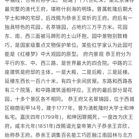
中轴线，也有对称手法。 始建于十八世纪末，是北京保存
最完整的清代王府，堪称什刹海的明珠。曾属乾隆后期大
学士和珅的宅邸，后改赐为恭亲王奕忻的王府。府后有一
独具特色的花园，名萃锦园，占地约三万平方米。花园
东、南、西三面被马蹄形的土山环抱，园中景物别致精
巧，是国家级重点文物保护单位。某些红学家认为此园可
能是《红楼梦》中大观园的原型。 府内景观 恭王府分为
平行的东、中、西三路，是世界最大的四合院。中路的三
座建筑是府邸的主体，一是大殿，二是后殿，三是延楼。
延楼东西长一百六十米，有四十余间房屋。东路和西路各
有三个院落，和中路建筑遥相呼应。王府的最后部分是花
园，十多个景区各不相同。 恭王府又名翠锦园，位于西城
区柳荫街甲14号，建于1777年，曾为清乾隆时大学士和珅
私宅。嘉庆四年(1799年)，和珅因罪赐死，一度改为庆王
府。咸丰元年(1851年)改赐道光皇帝第六子恭亲王弈欣，
始称恭王府。恭亲王调集百名能工巧匠融江南园林与北方