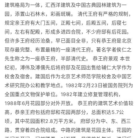
建筑格局为一体，汇西洋建筑及中国古典园林建筑为一
园，添置山石林木，彩画斑斓。 清代王府有严格的规制，
规定亲王府有大门五间，正殿七间，后殿五间，后寝七
间，左右有配殿，形成多进四合院，不少府邸有后花园。
但许多王府经历沧桑，早已面目全非，只有恭王府是北京
现存最完整、布置最精的一座清代王府。著名学者侯仁之
先生称之为一座恭王府，半部清代史。 恭王府景观 本世
纪初，溥伟及溥儒先后将府邸及花园出售给辅仁大学作为
校舍及宿舍。建国后作为北京艺术师范学院校舍及中国艺
术研究院办公和教学地点。1982年2月23日被国务院列为
全国重点文物保护单位。1982年建立修复管理机构，
1988年6月花园部分对外开放。 恭王府的建筑艺术价值较
高，恭亲王府包括府邸和花园两部分，总面积达5.7公
顷，其中花园面积2.8万平方米。 府邸分为中、东、西三
路，贯穿着四合院组成。中路的建筑是花园主体。花园的