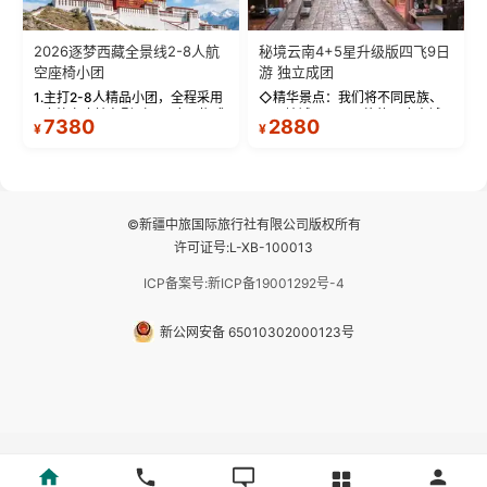
2026逐梦西藏全景线2-8人航
秘境云南4+5星升级版四飞9日
空座椅小团
游 独立成团
1.主打2-8人精品小团，全程采用
◇精华景点：我们将不同民族、
9座航空座椅车型（360度环抱式
不同地域、不同风格的三座古城
7380
2880
¥
¥
座舱），提供VIP级别的舒适出行
—【大理古城、丽江古城、香格
体验 。供氧保障： 2.全程入住舒
里拉、野象谷】呈现给您！...
适型含氧酒店（低海拔的索松村
和林芝除外），并贴心赠...
©新疆中旅国际旅行社有限公司版权所有
许可证号:L-XB-100013
ICP备案号:新ICP备19001292号-4
新公网安备 65010302000123号