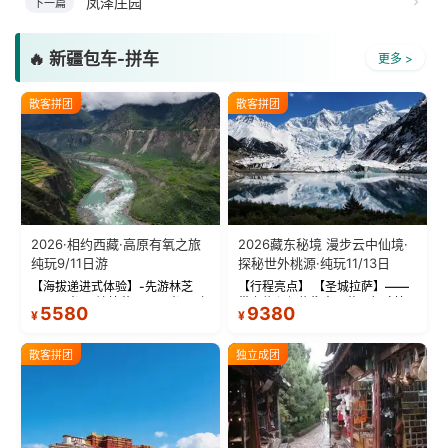
凤泽庄园
下一篇
🔥 新疆包车-拼车
更多 >
散客拼团
散客拼团
2026·相约西藏·高原有氧之旅
2026藏东秘境 漫步云中仙境·
纯玩9/11日游
探秘世外桃源·纯玩11/13日
【海拔递进式体验】-先游林芝
【行程亮点】 【圣城拉萨】——
(2900米)再访拉萨(3650米)，亲
带上信心与信仰去西藏，行吟拉
5580
9380
¥
¥
测 99%游客零高反 。 【贴心保
萨，感受这座城与生俱来的与众
障】-全程配备便携式制氧机，高
不同！ 【布达拉宫】——集宫殿
反根本不是事儿 ！ 【无人机航
城堡寺院于一体的宏伟建筑，是
散客拼团
独立成团
拍】-雪山/圣湖/...
西藏最完整的古代...