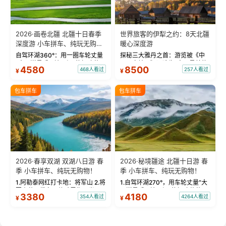
2026·画卷北疆 北疆十日春季
世界旅客的伊犁之约：8天北疆
深度游 小车拼车、纯玩无购
暖心深度游
物！
自驾环湖360°：用一圈车轮丈量
探秘三大雅丹之首：游览被《中
“大西洋最后一滴眼泪”的极致蔚
国国家地理》评选为“中国最美的
4580
8500
468人看过
257人看过
¥
¥
蓝。 赛湖旅拍：甄选多款风格服
三大雅丹”第一名的克拉玛依魔鬼
饰，9张精修美照，定格赛里木湖
城。 中国第一村：探访仅存的图
绝美瞬间。 赛湖坦克300跟车视
瓦人最大村落——禾木村，欣赏
包车拼车
包车拼车
频：专业摄影师...
晨雾与小木...
2026·春享双湖 双湖八日游 春
2026·秘境疆途 北疆十日游 春
季 小车拼车、纯玩无购物！
季 小车拼车、纯玩无购物！
1.阿勒泰网红打卡地：将军山 2.将
1.自驾环湖270°，用车轮丈量“大
军山落日缆车，体验雪都风光 3.
西洋最后一滴眼泪”的极致蔚蓝，
3380
4180
354人看过
4264人看过
¥
¥
将军山，夕阳派对，蹦迪party 4.
让雪山、花海与深邃湖水在转弯
自驾赛里木湖360°环湖 5.二进赛
间连成自由的画卷。 2.特别赠送
湖随心游，邂逅湖畔日出浪漫...
那拉提景区3公里内，落地窗三钻
民宿 3.那...