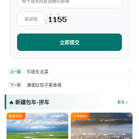
立即提交
牛妞东北菜
上一篇
满堂红饺子美食城
下一篇
🔥 新疆包车-拼车
更多 >
散客拼团
小车拼车