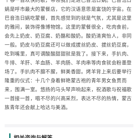
个够一首欢快的歌，带领我们走进巴音浩日娲。巴音浩日
娲是呼市最大的蒙餐店，它的汉语意思是富饶的宇宙。在
巴音浩日娲吃蒙餐，首先感觉到的就是气氛，尤其是这里
的雅间，装饰得像博物馆。这里的蒙餐很全，吃肉食前，
会先上奶皮、奶豆腐、奶酪和酸奶。酸奶清爽怡人，非同
一般。奶皮与奶豆腐还可以做成拔丝奶皮、拔丝奶豆腐，
吃到嘴里，真可谓酸酸甜甜就是我了。接下来，手扒肉、
牛排、羊肝、羊血肠、羊肉肠、羊肉串等肉食就会粉墨登
场了。手扒肉不膻不腥，鲜美香甜。烤羊背上来后要举行
隆重的仪式：十几个身着鲜艳蒙古袍的青年男女鱼贯而
来，围满一室。悠扬的马头琴声响起来，祝酒歌与祝福歌
一首接一首，唱不尽的兴高采烈，表达不尽的热情，蒙古
族青年还会献上哈达与美酒。
相关咨询与解答