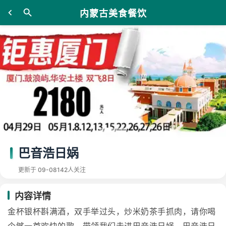
内蒙古美食餐饮
巴音浩日娲
更新于 09-08
142人关注
内容详情
金杯银杯斟满酒，双手举过头，炒米奶茶手抓肉，请你喝