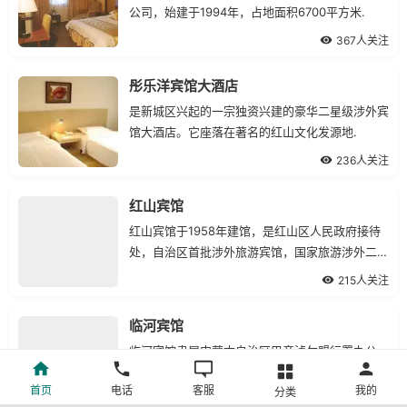
公司，始建于1994年，占地面积6700平方米.
367人关注
彤乐洋宾馆大酒店
是新城区兴起的一宗独资兴建的豪华二星级涉外宾
馆大酒店。它座落在著名的红山文化发源地.
236人关注
红山宾馆
红山宾馆于1958年建馆，是红山区人民政府接待
处，自治区首批涉外旅游宾馆，国家旅游涉外二星
级宾馆.
215人关注
临河宾馆
临河宾馆隶属内蒙古自治区巴彦淖尔盟行署办公
室，是巴彦淖尔盟地区涉外宾馆之一，宾馆始建于
首页
电话
客服
我的
分类
1986年，位于临河市育红东街.
283人关注