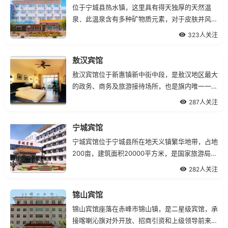
位于宁城县热水镇，这里具有得天独厚的天然温
泉．此温泉含有多种矿物质元素，对于皮肤并风
湿、关节炎等都有显著疗效。
323人关注
敖汉宾馆
敖汉宾馆位于新惠镇新中街中段，是敖汉地区最大
的政务、商务及旅游接待场所，也是旗内唯一一家
涉外二星级旅游饭店。
287人关注
宁城宾馆
宁城宾馆位于宁城县所在地天义镇繁华地带，占地
200亩，建筑面积20000平方米，是国家旅游局批
准的二星级宾馆。
282人关注
锦山宾馆
锦山宾馆座落在赤峰市锦山镇，是二星级宾馆，承
接喀喇沁旗对外开放、招商引资和上级领导前来视