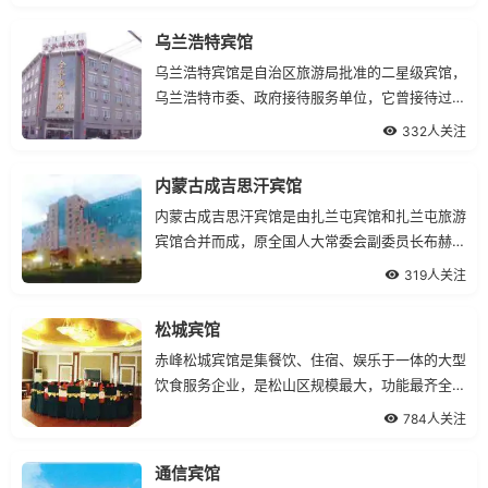
乌兰浩特宾馆
乌兰浩特宾馆是自治区旅游局批准的二星级宾馆，
乌兰浩特市委、政府接待服务单位，它曾接待过许
多国内外人士，享有很高的声誉。
332人关注
内蒙古成吉思汗宾馆
内蒙古成吉思汗宾馆是由扎兰屯宾馆和扎兰屯旅游
宾馆合并而成，原全国人大常委会副委员长布赫亲
自题写馆名。
319人关注
松城宾馆
赤峰松城宾馆是集餐饮、住宿、娱乐于一体的大型
饮食服务企业，是松山区规模最大，功能最齐全的
接待场所.
784人关注
通信宾馆