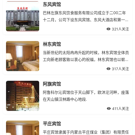
东风宾馆
巴林左旗东风饮食服务有限公司成立于二00二年
十二月，公司下设东风宾馆、东风大酒店和第一春
酒家。
321人关注
林东宾馆
当新世纪的太阳冉冉升起的时候，林东宾馆全体员
工向新老顾客致以衷心的祝福，林东宾馆也以崭新
的面貌、全新的概念欢迎您的光临。
317人关注
阿旗宾馆
阿鲁科尔沁宾馆位于天山脚下，欧沐沦河畔，座落
在天山镇汉林路中心地段.
411人关注
平庄宾馆
平庄宾馆隶属于内蒙古平庄煤业（集团）有限责任