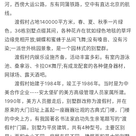
河，西傍大运公路，东有同蒲铁路，空中有直达北京的航
线。
渡假村占地140000平方米，春、夏、秋季一片绿
色，36栋别墅点缀其间，各种花卉在犹如绿色地毯的草坪
边缘竞相开放;蝴蝶和蜜蜂于丛间飞舞;没有嗓音、没有污
染;一派世外桃园景象，是一个园林式的别墅群。
渡假村内娱乐设施齐备，活动丰富多彩。有室内游泳
池、桑拿浴、卡拉OK舞厅;有成龙配套的各种健身器材，
网球场、露天酒吧。
渡假村始建于1984年，竣工于1986年。当时是为中
美合作企业----安太堡矿的美方高级管理人员家属所建。
1990年，美方人员撤走后，别墅群改称为渡假村，并在
原来的大门旧址上盖起一座巍巍壮观的古典式门楼，门楼
的中央上方，有我国著名书法家启功先生亲笔题写的“渡
假村”门匾。别墅为平房建筑，共有4种型号。主要区别