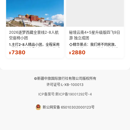
2026逐梦西藏全景线2-8人航
秘境云南4+5星升级版四飞9日
空座椅小团
游 独立成团
1.主打2-8人精品小团，全程采用
◇精华景点：我们将不同民族、
9座航空座椅车型（360度环抱式
不同地域、不同风格的三座古城
7380
2880
¥
¥
座舱），提供VIP级别的舒适出行
—【大理古城、丽江古城、香格
体验 。供氧保障： 2.全程入住舒
里拉、野象谷】呈现给您！...
适型含氧酒店（低海拔的索松村
和林芝除外），并贴心赠...
©新疆中旅国际旅行社有限公司版权所有
许可证号:L-XB-100013
ICP备案号:新ICP备19001292号-4
新公网安备 65010302000123号