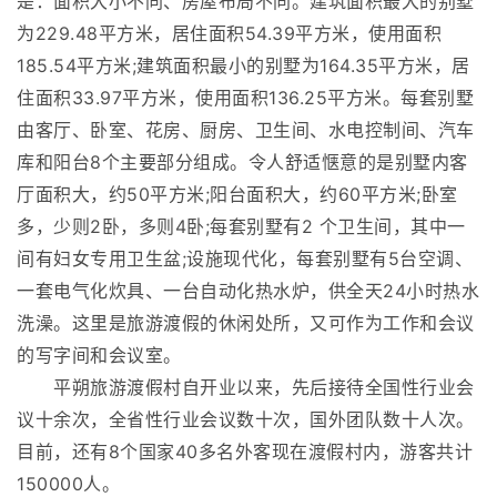
是：面积大小不同、房屋布局不同。建筑面积最大的别墅
为229.48平方米，居住面积54.39平方米，使用面积
185.54平方米;建筑面积最小的别墅为164.35平方米，居
住面积33.97平方米，使用面积136.25平方米。每套别墅
由客厅、卧室、花房、厨房、卫生间、水电控制间、汽车
库和阳台8个主要部分组成。令人舒适惬意的是别墅内客
厅面积大，约50平方米;阳台面积大，约60平方米;卧室
多，少则2卧，多则4卧;每套别墅有2 个卫生间，其中一
间有妇女专用卫生盆;设施现代化，每套别墅有5台空调、
一套电气化炊具、一台自动化热水炉，供全天24小时热水
洗澡。这里是旅游渡假的休闲处所，又可作为工作和会议
的写字间和会议室。
平朔旅游渡假村自开业以来，先后接待全国性行业会
议十余次，全省性行业会议数十次，国外团队数十人次。
目前，还有8个国家40多名外客现在渡假村内，游客共计
150000人。