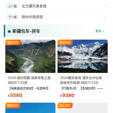
北方康乐美食城
上一篇
朔州中苑宾馆
下一篇
🔥 新疆包车-拼车
更多 >
散客拼团
散客拼团
2026·相约西藏·高原有氧之旅
2026藏东秘境 漫步云中仙境·
纯玩9/11日游
探秘世外桃源·纯玩11/13日
【海拔递进式体验】-先游林芝
【行程亮点】 【圣城拉萨】——
(2900米)再访拉萨(3650米)，亲
带上信心与信仰去西藏，行吟拉
5580
9380
¥
¥
测 99%游客零高反 。 【贴心保
萨，感受这座城与生俱来的与众
障】-全程配备便携式制氧机，高
不同！ 【布达拉宫】——集宫殿
反根本不是事儿 ！ 【无人机航
城堡寺院于一体的宏伟建筑，是
散客拼团
独立成团
拍】-雪山/圣湖/...
西藏最完整的古代...