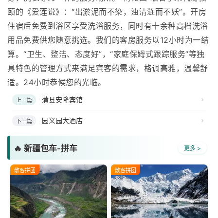
颐的《爱莲说》：“出淤泥而不染，浊清涟而不妖”。开房
住宿后免费到浴区享受洗浴服务，同时有十余种高档洗浴
用品免费供您随意挑选。我们的客房服务以12小时为一结
算。“卫生、整洁、态度好”，“家庭保姆式跟踪服务”等独
具特色的管理方式来满足宾客的需求，格调高雅，温馨舒
适。24小时恭候您的光临。
蒲县安隆宾馆
上一篇
园义园大酒店
下一篇
🔥 新疆包车-拼车
更多 >
散客拼团
散客拼团