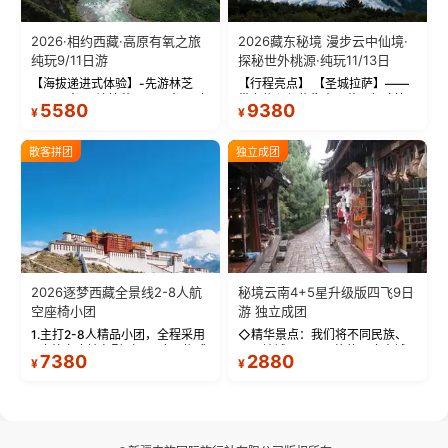
2026·相约西藏·高原有氧之旅
2026藏东秘境 漫步云中仙境·
纯玩9/11日游
探秘世外桃源·纯玩11/13日
【海拔递进式体验】-先游林芝
【行程亮点】 【圣城拉萨】——
(2900米)再访拉萨(3650米)，亲
带上信心与信仰去西藏，行吟拉
5580
9380
¥
¥
测 99%游客零高反 。 【贴心保
萨，感受这座城与生俱来的与众
障】-全程配备便携式制氧机，高
不同！ 【布达拉宫】——集宫殿
反根本不是事儿 ！ 【无人机航
城堡寺院于一体的宏伟建筑，是
散客拼团
独立成团
拍】-雪山/圣湖/...
西藏最完整的古代...
2026逐梦西藏全景线2-8人航
秘境云南4+5星升级版四飞9日
空座椅小团
游 独立成团
1.主打2-8人精品小团，全程采用
◇精华景点：我们将不同民族、
9座航空座椅车型（360度环抱式
不同地域、不同风格的三座古城
7380
2880
¥
¥
座舱），提供VIP级别的舒适出行
—【大理古城、丽江古城、香格
体验 。供氧保障： 2.全程入住舒
里拉、野象谷】呈现给您！...
适型含氧酒店（低海拔的索松村
和林芝除外），并贴心赠...