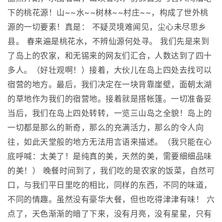
下的桃花源！山~~水~~树林~~村庄~~，构成了世外桃
源的一切要素！真是： 不疑灵境难闻见，尘心未尽思乡
县。 春来遍是桃花水，不辨仙源何处寻。 我们先是来到
了岛上的农家，和无锡来的网友们汇合，人数达到了四十
多人。（好壮观啊！）接着，大伙儿在岛上四处去找可以
宿营的地方。最后，我们决定在一块背靠崖壁，面朝太湖
的草地作为我们的宿营地。接着就是搭帐篷。一切准备妥
当后，我们在岛上四处转转，一览三山岛之全貌！岛上的
一切都是那么的新奇，那么的充满活力，那么的令人向
往，如此天堂般的地方无法用言语来描述。（我只能在心
底呼喊：太美了！是纯真的美，天然的美，需要细细品味
的美！） 晚餐时间到了，我们吃的是农家的饭菜，自然可
口，与我们平日里吃的相比，同样的东西，不同的味道，
不同的情趣。虽然没有豪华大餐，但也吃得津津有味！ 六
点了，天色渐渐的暗了下来，没有月亮，没有星星，只有