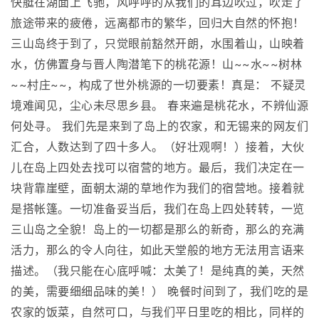
快艇在湖面上飞驰，风呼呼的从我们的耳边吹过，吹走了
旅途带来的疲倦，远离都市的繁华，回归大自然的怀抱！
三山岛终于到了，只觉眼前豁然开朗，水围着山，山映着
水，仿佛置身与晋人陶潜笔下的桃花源！山~~水~~树林
~~村庄~~，构成了世外桃源的一切要素！真是： 不疑灵
境难闻见，尘心未尽思乡县。 春来遍是桃花水，不辨仙源
何处寻。 我们先是来到了岛上的农家，和无锡来的网友们
汇合，人数达到了四十多人。（好壮观啊！）接着，大伙
儿在岛上四处去找可以宿营的地方。最后，我们决定在一
块背靠崖壁，面朝太湖的草地作为我们的宿营地。接着就
是搭帐篷。一切准备妥当后，我们在岛上四处转转，一览
三山岛之全貌！岛上的一切都是那么的新奇，那么的充满
活力，那么的令人向往，如此天堂般的地方无法用言语来
描述。（我只能在心底呼喊：太美了！是纯真的美，天然
的美，需要细细品味的美！） 晚餐时间到了，我们吃的是
农家的饭菜，自然可口，与我们平日里吃的相比，同样的