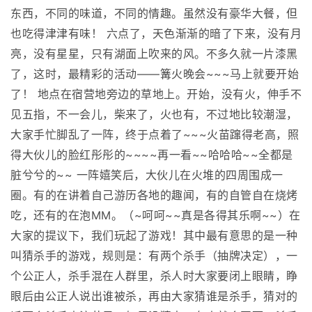
东西，不同的味道，不同的情趣。虽然没有豪华大餐，但
也吃得津津有味！ 六点了，天色渐渐的暗了下来，没有月
亮，没有星星，只有湖面上吹来的风。不多久就一片漆黑
了，这时，最精彩的活动——篝火晚会~~~马上就要开始
了！ 地点在宿营地旁边的草地上。开始，没有火，伸手不
见五指，不一会儿，柴来了，火也有，不过地比较潮湿，
大家手忙脚乱了一阵，终于点着了~~~火苗蹿得老高，照
得大伙儿的脸红彤彤的~~~~再一看~~哈哈哈~~全都是
脏兮兮的~~ 一阵嬉笑后，大伙儿在火堆的四周围成一
圈。有的在讲着自己游历各地的趣闻，有的自管自在烧烤
吃，还有的在泡MM。（~呵呵~~真是各得其乐啊~~）在
大家的提议下，我们玩起了游戏！其中最有意思的是一种
叫猜杀手的游戏，规则是：有两个杀手（抽牌决定），一
个公正人，杀手混在人群里，杀人时大家要闭上眼睛，睁
眼后由公正人说出谁被杀，再由大家猜谁是杀手，猜对的