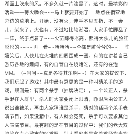
湖面上吹来的风。不多久就一片漆黑了，这时，最精彩的
活动——篝火晚会~~~马上就要开始了！ 地点在宿营地
旁边的草地上。开始，没有火，伸手不见五指，不一会
儿，柴来了，火也有，不过地比较潮湿，大家手忙脚乱了
一阵，终于点着了~~~火苗蹿得老高，照得大伙儿的脸红
彤彤的~~~~再一看~~哈哈哈~~全都是脏兮兮的~~ 一阵
嬉笑后，大伙儿在火堆的四周围成一圈。有的在讲着自己
游历各地的趣闻，有的自管自在烧烤吃，还有的在泡
MM。（~呵呵~~真是各得其乐啊~~）在大家的提议下，
我们玩起了游戏！其中最有意思的是一种叫猜杀手的游
戏，规则是：有两个杀手（抽牌决定），一个公正人，杀
手混在人群里，杀人时大家要闭上眼睛，睁眼后由公正人
说出谁被杀，再由大家猜谁是杀手，猜对的话两个杀手表
演节目，如果没猜中，有人就会冤死，杀手可以要求其他
人表演节目。最有趣的是在节目的过程中：我们的老大双
胞胎在专心致志的烤香肠，别人看他老是拿着香肠指来指