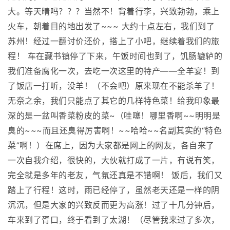
大。等天晴吗？？？当然不！背着行李，兴致勃勃，乘上
火车，朝着目的地出发了~~~ 大约十点左右，我们到了
苏州！经过一翻讨价还价，搭上了小吧，继续着我们的旅
程！ 车在藏书镇停了下来，午饭时间也到了，饥肠辘轳的
我们准备腐化一次，去吃一次这里的特产——全羊宴！到
了饭店一打听，没羊！（不会吧）原来现在不能杀羊了！
无奈之余，我们只能点了其它的几样特色菜！给我印象最
深的是一盆叫香菜粉皮的菜~（哇噻！哪里香啊~~明明是
臭的~~~而且还臭得厉害啊！~~哈哈~~名副其实的“特色
菜”啊！）在席上，因为大家都是网上的网友，各自来了
一次自我介绍，很快的，大伙就打成了一片，有说有笑，
完全就是多年的老友，气氛还真是不错啊！ 饭后，我们又
踏上了行程！这时，雨已经停了，虽然老天还是一样的阴
沉沉，但是大家的兴致反而更为高涨！过了十几分钟后，
车来到了胥口，终于看到了太湖！（尽管我来过了多次，