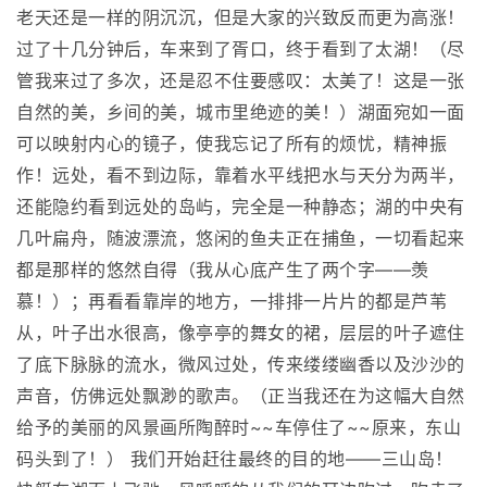
老天还是一样的阴沉沉，但是大家的兴致反而更为高涨！
过了十几分钟后，车来到了胥口，终于看到了太湖！（尽
管我来过了多次，还是忍不住要感叹：太美了！这是一张
自然的美，乡间的美，城市里绝迹的美！）湖面宛如一面
可以映射内心的镜子，使我忘记了所有的烦忧，精神振
作！远处，看不到边际，靠着水平线把水与天分为两半，
还能隐约看到远处的岛屿，完全是一种静态；湖的中央有
几叶扁舟，随波漂流，悠闲的鱼夫正在捕鱼，一切看起来
都是那样的悠然自得（我从心底产生了两个字——羡
慕！）；再看看靠岸的地方，一排排一片片的都是芦苇
从，叶子出水很高，像亭亭的舞女的裙，层层的叶子遮住
了底下脉脉的流水，微风过处，传来缕缕幽香以及沙沙的
声音，仿佛远处飘渺的歌声。（正当我还在为这幅大自然
给予的美丽的风景画所陶醉时~~车停住了~~原来，东山
码头到了！） 我们开始赶往最终的目的地——三山岛！