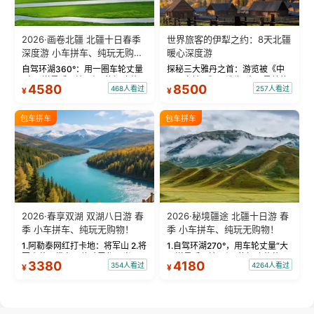
2026·画卷北疆 北疆十日春季
世界旅客的伊犁之约：8天北疆
深度游 小车拼车、纯玩无购
暖心深度游
物！
自驾环湖360°：用一圈车轮丈量
探秘三大雅丹之首：游览被《中
“大西洋最后一滴眼泪”的极致蔚
国国家地理》评选为“中国最美的
4580
8500
468人看过
257人看过
¥
¥
蓝。 赛湖旅拍：甄选多款风格服
三大雅丹”第一名的克拉玛依魔鬼
饰，9张精修美照，定格赛里木湖
城。 中国第一村：探访仅存的图
绝美瞬间。 赛湖坦克300跟车视
瓦人最大村落——禾木村，欣赏
包车拼车
包车拼车
频：专业摄影师...
晨雾与小木...
2026·春享双湖 双湖八日游 春
2026·秘境疆途 北疆十日游 春
季 小车拼车、纯玩无购物！
季 小车拼车、纯玩无购物！
1.阿勒泰网红打卡地：将军山 2.将
1.自驾环湖270°，用车轮丈量“大
军山落日缆车，体验雪都风光 3.
西洋最后一滴眼泪”的极致蔚蓝，
3380
4180
354人看过
4264人看过
¥
¥
将军山，夕阳派对，蹦迪party 4.
让雪山、花海与深邃湖水在转弯
自驾赛里木湖360°环湖 5.二进赛
间连成自由的画卷。 2.特别赠送
湖随心游，邂逅湖畔日出浪漫...
那拉提景区3公里内，落地窗三钻
民宿 3.那...