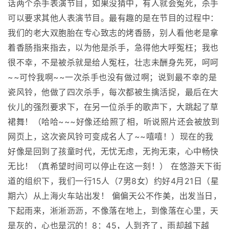
话两个杀手表演节目，如果没猜中，有人就会冤死，杀手
可以要求其他人表演节目。最有趣的是在节目的过程中：
我们的老大双胞胎在专心致志的烤香肠，别人看他老是拿
着香肠指来指去，以为他是杀手，急得他大呼冤枉；我也
很不幸，不是被杀就是给人冤枉，壮志未酬身先死，呵呵
~~可怜我啊~~一次杀手也没有做过啊；说到最不幸的是
瓷风铃，他做了四次杀手，每次都被生擒活捉，最后在大
伙儿的强烈要求下，在另一位杀手的歌声下，大跳起了草
裙舞！（哈哈~~~好像还给照了相，听说照片还会被放到
网页上，这次瓷风铃可变成名人了~~嘻嘻！）现在的我
好像是回到了孩童时代，无忧无虑，无拘无束，心中畅快
无比！（真希望时间可以停止在这一刻！） 在悠游天下街
道的组织下，我们一行15人（7男8女）约好4月21日（星
期六）从上海火车站出发！ 偏偏天公不作美，出发当日，
下起雨来，淅淅沥沥，不像落在地上，到像落在心里，天
是灰的，心也是沉的！8：45，人到齐了，雨却越下越