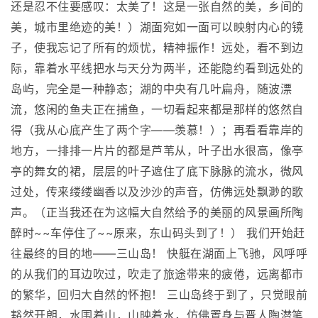
还是忍不住要感叹：太美了！这是一张自然的美，乡间的
美，城市里绝迹的美！）湖面宛如一面可以映射内心的镜
子，使我忘记了所有的烦忧，精神振作！远处，看不到边
际，靠着水平线把水与天分为两半，还能隐约看到远处的
岛屿，完全是一种静态；湖的中央有几叶扁舟，随波漂
流，悠闲的鱼夫正在捕鱼，一切看起来都是那样的悠然自
得（我从心底产生了两个字——羡慕！）；再看看靠岸的
地方，一排排一片片的都是芦苇从，叶子出水很高，像亭
亭的舞女的裙，层层的叶子遮住了底下脉脉的流水，微风
过处，传来缕缕幽香以及沙沙的声音，仿佛远处飘渺的歌
声。（正当我还在为这幅大自然给予的美丽的风景画所陶
醉时~~车停住了~~原来，东山码头到了！） 我们开始赶
往最终的目的地——三山岛！ 快艇在湖面上飞驰，风呼呼
的从我们的耳边吹过，吹走了旅途带来的疲倦，远离都市
的繁华，回归大自然的怀抱！ 三山岛终于到了，只觉眼前
豁然开朗，水围着山，山映着水，仿佛置身与晋人陶潜笔