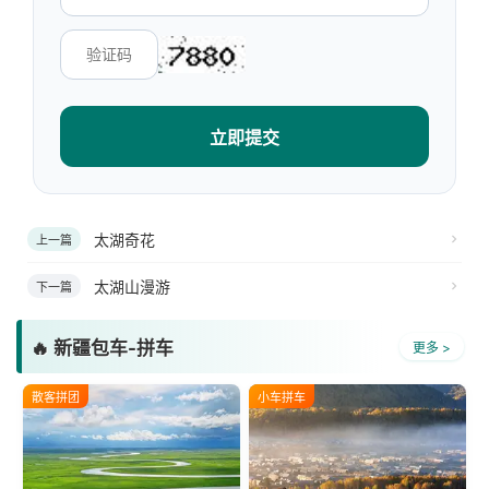
立即提交
太湖奇花
上一篇
太湖山漫游
下一篇
🔥 新疆包车-拼车
更多 >
散客拼团
小车拼车