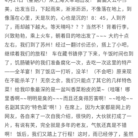
4月21日（星期六）从上海火车站出发！ 偏偏天公不作
美，出发当日，下起雨来，淅淅沥沥，不像落在地上，到
像落在心里，天是灰的，心也是沉的！8：45，人到齐
了，雨却越下越大。等天晴吗？？？当然不！背着行李，
兴致勃勃，乘上火车，朝着目的地出发了~~~ 大约十点
左右，我们到了苏州！经过一翻讨价还价，搭上了小吧，
继续着我们的旅程！ 车在藏书镇停了下来，午饭时间也到
了，饥肠辘轳的我们准备腐化一次，去吃一次这里的特产
——全羊宴！到了饭店一打听，没羊！（不会吧）原来现
在不能杀羊了！无奈之余，我们只能点了其它的几样特色
菜！给我印象最深的是一盆叫香菜粉皮的菜~（哇噻！哪
里香啊~~明明是臭的~~~而且还臭得厉害啊！~~哈哈~~
名副其实的“特色菜”啊！）在席上，因为大家都是网上的
网友，各自来了一次自我介绍，很快的，大伙就打成了一
片，有说有笑，完全就是多年的老友，气氛还真是不错
啊！ 饭后，我们又踏上了行程！这时，雨已经停了，虽然