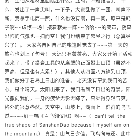
的，生怕从棺材里面跳出什么。此时，不知谁看到了什
么，发出了一声尖叫，一下子，大家乱做了一团，叫声不
断，我拿手电筒一照，什么也没有啊，再一问，原来是耗
子啊~~虚惊一场！接着就是一阵~~哈哈~~的笑声，阴森
恐怖的气氛也一扫而空！我们也结束了鬼屋之行（总算尽
兴了）。 大家各自回自己的帐篷睡觉去了~~~第一天的
旅程也划上了句号！ 天还只有蒙蒙亮，大家又开始了活动
起来了，带了攀岩工具的从崖壁的正面攀上山顶（虽然不
算高，但是也有点累！），其他人从四面八方绕到山顶，
我们做好了看岛上日出的准备。 老天没有辜负我们的苦
心，是个晴天。太阳出来了，我们看到了日出的奇景。阳
光撒向我们，一身的疲惫无影无踪了，只觉得身轻气爽，
格外的兴意盎然。天空中，山坡上，湖面上一群群的鸟飞
过~~~~好一幅《百鸟翱仪图》啊~~（I can't tell the
true shape of SanshanDao because I myself am on
the mountain.） 真是：山气日夕佳，飞鸟向与还。此中