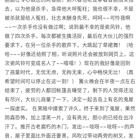
去，以为他是杀手，急得他大呼冤枉；我也很不幸，不是
被杀就是给人冤枉，壮志未酬身先死，呵呵~~可怜我啊
~~一次杀手也没有做过啊；说到最不幸的是瓷风铃，他
做了四次杀手，每次都被生擒活捉，最后在大伙儿的强烈
要求下，在另一位杀手的歌声下，大跳起了草裙舞！（哈
哈~~~好像还给照了相，听说照片还会被放到网页上，这
次瓷风铃可变成名人了~~嘻嘻！）现在的我好像是回到
了孩童时代，无忧无虑，无拘无束，心中畅快无比！（真
希望时间可以停止在这一刻！） 篝火晚会在半夜一点左右
结束了，疲劳的人都回帐篷去睡觉了，剩下的人觉得还没
有尽兴，大伙儿商量了一下，决定一起去岛上有名的鬼屋
一探虚实。 在黑暗中摸索了许久，终于来到了鬼屋，果然
阴森恐怖，加上漆黑一片，没有亮光，胆小的已经在出冷
汗了。推开古老腐朽的木门，发出~~吱呀~~吱呀~~的声
音，屋子里面比外面还要黑，风吹过带动两旁的树叉，发