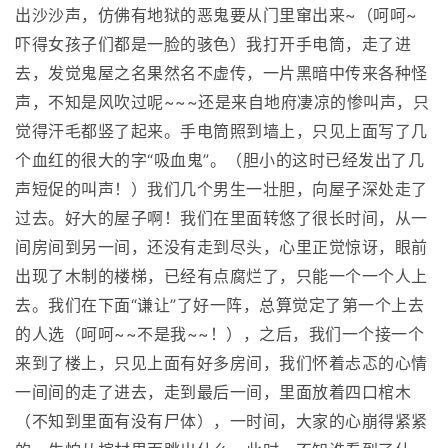
出沙沙声，仿佛有地狱的恶鬼要从门里窜出来~（呵呵~
吓得女孩子们都是一脸的骇色）我打开手电筒，走了进
去，发觉鬼屋之名果然名不虚传，一片黑暗中传来各种怪
声，不知是风吹过呢~~~还是来自地府凄凉的惨叫声，只
觉得汗毛都竖了起来。手电筒照到墙上，只见上面写了几
个血红的很大的字“吸血鬼”。（胆小的这时已经发出了几
声短促的叫声！）我们几个男生一壮胆，向屋子深处走了
过去。好大的屋子啊！我们在里面转悠了很长时间，从一
间房间到另一间，还没有走到尽头，心里正觉惊讶，眼前
出现了木制的楼梯，已经有点腐烂了，只能一个一个人上
去。我们在下面“谦让”了好一阵，总算觉定了第一个上去
的人选（呵呵~~不是我~~！），之后，我们一个接一个
来到了楼上，只见上面有好多房间，我们怀着忐忑的心情
一间间的走了进去，走到最后一间，里面放着四口棺木
（不知到里面有没有尸体），一时间，大家的心崩得紧紧