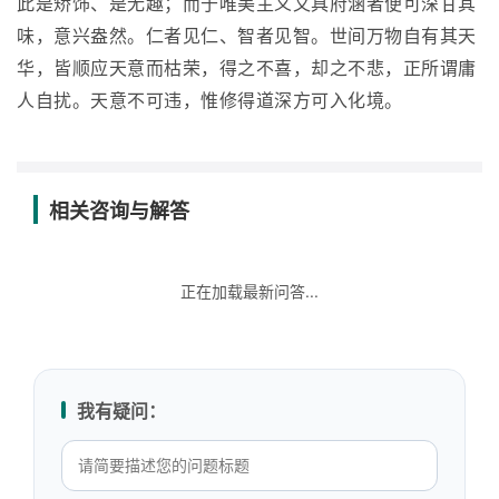
此是矫饰、是无趣；而于唯美主义又具府涵者便可深甘其
味，意兴盎然。仁者见仁、智者见智。世间万物自有其天
华，皆顺应天意而枯荣，得之不喜，却之不悲，正所谓庸
人自扰。天意不可违，惟修得道深方可入化境。
相关咨询与解答
正在加载最新问答...
我有疑问：