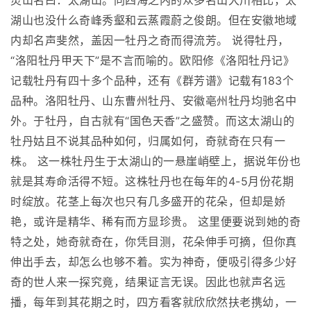
灵山名曰：太湖山。同四海之内的众多名山大川相比，太
湖山也没什么奇峰秀壑和云蒸霞蔚之俊朗。但在安徽地域
内却名声斐然，盖因一牡丹之奇而得流芳。 说得牡丹，
“洛阳牡丹甲天下”是不言而喻的。欧阳修《洛阳牡丹记》
记载牡丹有四十多个品种，还有《群芳谱》记载有183个
品种。洛阳牡丹、山东曹州牡丹、安徽亳州牡丹均驰名中
外。于牡丹，自古就有“国色天香”之盛赞。而这太湖山的
牡丹姑且不说其品种如何，归属如何，奇就奇在只有一
株。 这一株牡丹生于太湖山的一悬崖峭壁上，据说年份也
就是其寿命活得不短。这株牡丹也在每年的4-5月份花期
时绽放。花茎上每次也只有几多盛开的花朵，但却是娇
艳，或许是精华、稀有而方显珍贵。 这里便要说到她的奇
特之处，她奇就奇在，你凭目测，花朵伸手可摘，但你真
伸出手去，却怎么也够不着。实为神奇，便吸引得多少好
奇的世人来一探究竟，结果证言无误。因此也就声名远
播，每年到其花期之时，四方看客就欣欣然扶老携幼，一