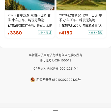
2026·春享双湖 双湖八日游 春
2026·秘境疆途 北疆十日游 春
季 小车拼车、纯玩无购物！
季 小车拼车、纯玩无购物！
1.阿勒泰网红打卡地：将军山 2.将
1.自驾环湖270°，用车轮丈量“大
军山落日缆车，体验雪都风光 3.
西洋最后一滴眼泪”的极致蔚蓝，
3380
4180
354人看过
4264人看过
¥
¥
将军山，夕阳派对，蹦迪party 4.
让雪山、花海与深邃湖水在转弯
自驾赛里木湖360°环湖 5.二进赛
间连成自由的画卷。 2.特别赠送
湖随心游，邂逅湖畔日出浪漫...
那拉提景区3公里内，落地窗三钻
民宿 3.那...
©新疆中旅国际旅行社有限公司版权所有
许可证号:L-XB-100013
ICP备案号:新ICP备19001292号-4
新公网安备 65010302000123号