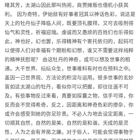
睹其芳，太湖山因此那叫热闹，商贾摊贩也借机小获其
利。 因为奇特，伊始就有好事者冠其以神话色彩，说这是
天上的牡丹仙子降临人间，既要顶礼膜拜，又可去吸附得
仙气和灵性，祈福迎瑞。虔诚而又愚顽的百姓们也乐得如
此，神也好，幻也罢，乐得精神有个寄托依归的，起码可
以使得人们对幸福有个期盼和幻想，谁又不需要这样纯粹
的精神抚慰呢？ 由这牡丹的神奇，或可以想及世事的相
通。大千世界、纭纭众生，世事难料有时也在预料之中。
盖因一己世界观、方法论的积淀与运用。很多世事的玄妙
皆如这太湖山的牡丹，看似你可以把握，却往往遥不可
及。有些事物反过来看，真要如探囊之物，信手可得，你
反而会不觉得希奇，反之，因距离和神奇色彩的掺杂，你
或许会感受到她的弥足珍贵。不必人为地去设定距离，一
切顺其自然，自然的是美、自然的是和谐，天成的是灵
性，人为之会有斧凿之嫌。对于俗人，可能会觉得事物于