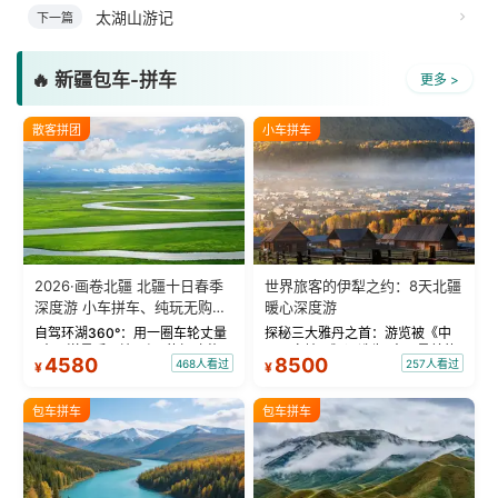
太湖山游记
下一篇
🔥 新疆包车-拼车
更多 >
散客拼团
小车拼车
2026·画卷北疆 北疆十日春季
世界旅客的伊犁之约：8天北疆
深度游 小车拼车、纯玩无购
暖心深度游
物！
自驾环湖360°：用一圈车轮丈量
探秘三大雅丹之首：游览被《中
“大西洋最后一滴眼泪”的极致蔚
国国家地理》评选为“中国最美的
4580
8500
468人看过
257人看过
¥
¥
蓝。 赛湖旅拍：甄选多款风格服
三大雅丹”第一名的克拉玛依魔鬼
饰，9张精修美照，定格赛里木湖
城。 中国第一村：探访仅存的图
绝美瞬间。 赛湖坦克300跟车视
瓦人最大村落——禾木村，欣赏
包车拼车
包车拼车
频：专业摄影师...
晨雾与小木...