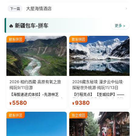
大屋海情酒店
下一篇
🔥 新疆包车-拼车
更多 >
散客拼团
散客拼团
2026·相约西藏·高原有氧之旅
2026藏东秘境 漫步云中仙境·
纯玩9/11日游
探秘世外桃源·纯玩11/13日
【海拔递进式体验】-先游林芝
【行程亮点】 【圣城拉萨】——
(2900米)再访拉萨(3650米)，亲
带上信心与信仰去西藏，行吟拉
5580
9380
¥
¥
测 99%游客零高反 。 【贴心保
萨，感受这座城与生俱来的与众
障】-全程配备便携式制氧机，高
不同！ 【布达拉宫】——集宫殿
反根本不是事儿 ！ 【无人机航
城堡寺院于一体的宏伟建筑，是
散客拼团
独立成团
拍】-雪山/圣湖/...
西藏最完整的古代...