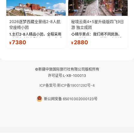
2026逐梦西藏全景线2-8人航
秘境云南4+5星升级版四飞9日
空座椅小团
游 独立成团
1.主打2-8人精品小团，全程采用
◇精华景点：我们将不同民族、
9座航空座椅车型（360度环抱式
不同地域、不同风格的三座古城
7380
2880
¥
¥
座舱），提供VIP级别的舒适出行
—【大理古城、丽江古城、香格
体验 。供氧保障： 2.全程入住舒
里拉、野象谷】呈现给您！...
适型含氧酒店（低海拔的索松村
和林芝除外），并贴心赠...
©新疆中旅国际旅行社有限公司版权所有
许可证号:L-XB-100013
ICP备案号:新ICP备19001292号-4
新公网安备 65010302000123号