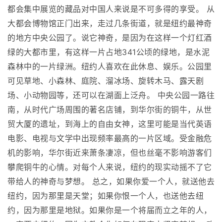
都会集中展览的藏品对中国人来说是不可多得的享受。 从
大都会博物馆正门出来，走过几条街道，就是纽约最神奇
的地方中央公园了。说它神奇，是因为在这样一个灯红酒
绿的大都市里，有这样一片占地341公顷的绿地，是水泥
森林中的一片绿洲。纽约人喜欢在此休息、娱乐。公园里
可见草地、小森林、庭院、溜冰场、旋转木马、露天剧
场、小动物园等，还可以在湖面上泛舟。 中央公园一路往
南，从时代广场周围的著名店铺，到华尔街的铜牛，从世
贸大厦的遗址，到海上的自由女神，这里可能是当代英语
电影、电视与文学中出现频率最高的一片区域。受金融危
机的影响，华尔街近来萧条凄凉，但也丝毫不影响游客们
攀爬铜牛的心情。对每个人来说，纽约的现实动摇不了它
带给人的神奇与梦想。 总之，如果你爱一个人，就送他去
纽约，因为那里是天堂；如果你恨一个人，也送他去纽
约，因为那里是地狱。如果你是一个将届而立之年的人，