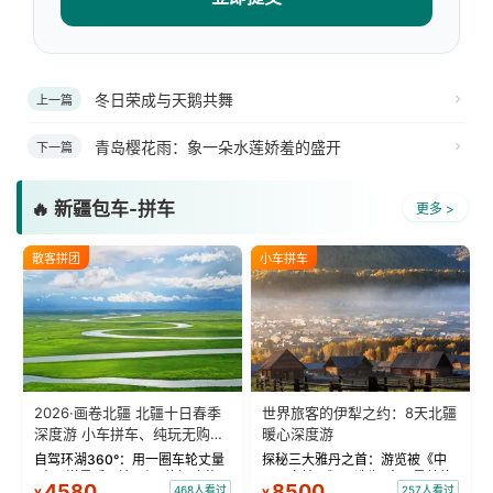
冬日荣成与天鹅共舞
上一篇
青岛樱花雨：象一朵水莲娇羞的盛开
下一篇
🔥 新疆包车-拼车
更多 >
散客拼团
小车拼车
2026·画卷北疆 北疆十日春季
世界旅客的伊犁之约：8天北疆
深度游 小车拼车、纯玩无购
暖心深度游
物！
自驾环湖360°：用一圈车轮丈量
探秘三大雅丹之首：游览被《中
“大西洋最后一滴眼泪”的极致蔚
国国家地理》评选为“中国最美的
4580
8500
468人看过
257人看过