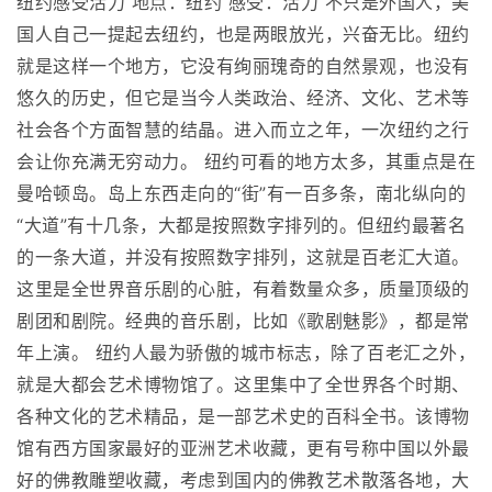
纽约感受活力 地点：纽约 感受：活力 不只是外国人，美
国人自己一提起去纽约，也是两眼放光，兴奋无比。纽约
就是这样一个地方，它没有绚丽瑰奇的自然景观，也没有
悠久的历史，但它是当今人类政治、经济、文化、艺术等
社会各个方面智慧的结晶。进入而立之年，一次纽约之行
会让你充满无穷动力。 纽约可看的地方太多，其重点是在
曼哈顿岛。岛上东西走向的“街”有一百多条，南北纵向的
“大道”有十几条，大都是按照数字排列的。但纽约最著名
的一条大道，并没有按照数字排列，这就是百老汇大道。
这里是全世界音乐剧的心脏，有着数量众多，质量顶级的
剧团和剧院。经典的音乐剧，比如《歌剧魅影》，都是常
年上演。 纽约人最为骄傲的城市标志，除了百老汇之外，
就是大都会艺术博物馆了。这里集中了全世界各个时期、
各种文化的艺术精品，是一部艺术史的百科全书。该博物
馆有西方国家最好的亚洲艺术收藏，更有号称中国以外最
好的佛教雕塑收藏，考虑到国内的佛教艺术散落各地，大