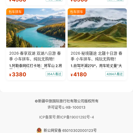
¥
¥
蓝。 赛湖旅拍：甄选多款风格服
三大雅丹”第一名的克拉玛依魔鬼
饰，9张精修美照，定格赛里木湖
城。 中国第一村：探访仅存的图
绝美瞬间。 赛湖坦克300跟车视
瓦人最大村落——禾木村，欣赏
包车拼车
包车拼车
频：专业摄影师...
晨雾与小木...
2026·春享双湖 双湖八日游 春
2026·秘境疆途 北疆十日游 春
季 小车拼车、纯玩无购物！
季 小车拼车、纯玩无购物！
1.阿勒泰网红打卡地：将军山 2.将
1.自驾环湖270°，用车轮丈量“大
军山落日缆车，体验雪都风光 3.
西洋最后一滴眼泪”的极致蔚蓝，
3380
4180
354人看过
4264人看过
¥
¥
将军山，夕阳派对，蹦迪party 4.
让雪山、花海与深邃湖水在转弯
自驾赛里木湖360°环湖 5.二进赛
间连成自由的画卷。 2.特别赠送
湖随心游，邂逅湖畔日出浪漫...
那拉提景区3公里内，落地窗三钻
民宿 3.那...
©新疆中旅国际旅行社有限公司版权所有
许可证号:L-XB-100013
ICP备案号:新ICP备19001292号-4
新公网安备 65010302000123号