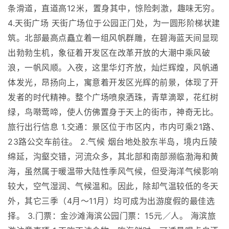
条滑道，直道高12米，置身其中，惊险刺激，趣味无穷。
4.天街广场 天街广场位于公园正门处，为一圆形阶梯状建
筑。北部最高点矗立着一组风帆群雕，在碧海蓝天间显现
出勃勃生机，象征着开发区在改革开放的大潮中乘风破
浪，一帆风顺。入夜，这里华灯齐放，灿烂辉煌，风帆通
体发光，昂扬向上，寓意着开发区光辉的前景，体现了开
发者的时代精神。整个广场喷泉洒珠，青草滴翠，花红树
绿，鸟啭莺啼，使人仿佛置身于天上的街市，神奇无比。
旅行出行信息 1.交通：景区位于市区内，市内可乘21路、
23路公交车前往。 2.气候 烟台地处胶东半岛，境内丘陵
绵延，沟壑交错，河流众多，其北部和南部濒临渤海和黄
海，虽然属于暖温带大陆性季风气候，但受海洋气候影响
较大，空气湿润、气候温和。因此，除却气温较低的冬天
外，其它三季（4月～11月）均可成为出游度假的最佳选
择。 3.门票：金沙滩海滨公园门票：15元／人。 海滨旅