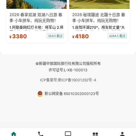
2026·春享双湖 双湖八日游 春
2026·秘境疆途 北疆十日游 春
季 小车拼车、纯玩无购物！
季 小车拼车、纯玩无购物！
1.阿勒泰网红打卡地：将军山 2.将
1.自驾环湖270°，用车轮丈量“大
军山落日缆车，体验雪都风光 3.
西洋最后一滴眼泪”的极致蔚蓝，
3380
4180
354人看过
4264人看过
¥
¥
将军山，夕阳派对，蹦迪party 4.
让雪山、花海与深邃湖水在转弯
自驾赛里木湖360°环湖 5.二进赛
间连成自由的画卷。 2.特别赠送
湖随心游，邂逅湖畔日出浪漫...
那拉提景区3公里内，落地窗三钻
民宿 3.那...
©新疆中旅国际旅行社有限公司版权所有
许可证号:L-XB-100013
ICP备案号:新ICP备19001292号-4
新公网安备 65010302000123号