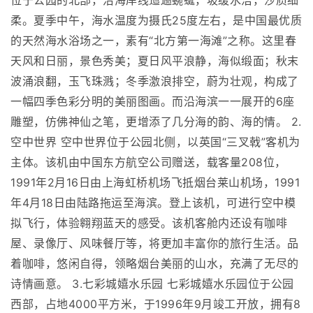
位于公园的北部，沿海岸线迤逦蜿蜒，坡缓水洁，沙质细
柔。夏季中午，海水温度为摄氏25度左右，是中国最优质
的天然海水浴场之一，素有“北方第一海滩”之称。这里春
天风和日丽，景色秀美；夏日风平浪静，海似缎面；秋末
波涌浪翻，玉飞珠溅；冬季激浪排空，蔚为壮观，构成了
一幅四季色彩分明的美丽图画。而沿海滨一一展开的6座
雕塑，仿佛神仙之笔，更增添了几分海的韵、海的情。 2.
空中世界 空中世界位于公园北侧，以英国“三叉戟”客机为
主体。该机由中国东方航空公司赠送，载客量208位，
1991年2月16日由上海虹桥机场飞抵烟台莱山机场，1991
年4月18日由陆路拖运至海滨。登上该机，可进行空中模
拟飞行，体验翱翔蓝天的感受。该机客舱内还设有咖啡
屋、录像厅、风味餐厅等，将更加丰富你的旅行生活。品
着咖啡，悠闲自得，领略烟台美丽的山水，充满了无尽的
诗情画意。 3.七彩城嬉水乐园 七彩城嬉水乐园位于公园
西部，占地4000平方米，于1996年9月竣工开放，拥有8