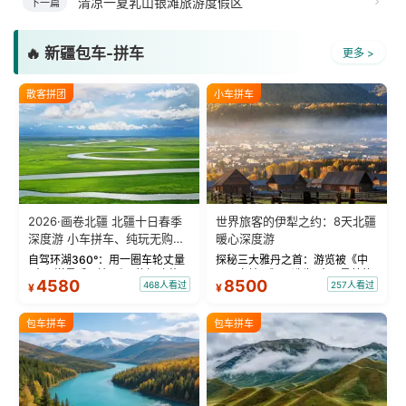
清凉一夏乳山银滩旅游度假区
下一篇
🔥 新疆包车-拼车
更多 >
散客拼团
小车拼车
2026·画卷北疆 北疆十日春季
世界旅客的伊犁之约：8天北疆
深度游 小车拼车、纯玩无购
暖心深度游
物！
自驾环湖360°：用一圈车轮丈量
探秘三大雅丹之首：游览被《中
“大西洋最后一滴眼泪”的极致蔚
国国家地理》评选为“中国最美的
4580
8500
468人看过
257人看过
¥
¥
蓝。 赛湖旅拍：甄选多款风格服
三大雅丹”第一名的克拉玛依魔鬼
饰，9张精修美照，定格赛里木湖
城。 中国第一村：探访仅存的图
绝美瞬间。 赛湖坦克300跟车视
瓦人最大村落——禾木村，欣赏
包车拼车
包车拼车
频：专业摄影师...
晨雾与小木...