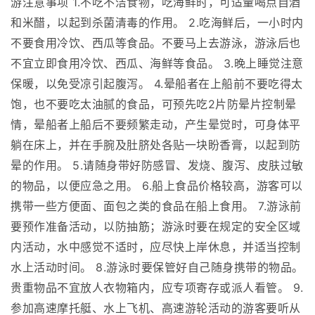
游注意事项 1.不吃不洁食物，吃海鲜时，可适量喝点自酒
和米醋，以起到杀菌清毒的作用。 2.吃海鲜后，一小时内
不要食用冷饮、西瓜等食品。不要马上去游泳，游泳后也
不宜立即食用冷饮、西瓜、海鲜等食品。 3.晚上睡觉注意
保暖，以免受凉引起腹泻。 4.晕船者在上船前不要吃得太
饱，也不要吃太油腻的食品，可预先吃2片防晕片控制晕
情，晕船者上船后不要频繁走动，产生晕觉时，可身体平
躺在床上，并在手腕及肚脐处各贴一块盼香膏，以起到防
晕的作用。 5.请随身带好防感冒、发烧、腹泻、皮肤过敏
的物品，以便应急之用。 6.船上食品价格较高，游客可以
携带一些方便面、面包之类的食品在船上食用。 7.游泳前
要预作准备活动，以防抽筋；游泳时要在规定的安全区域
内活动，水中感觉不适时，应尽快上岸休息，并适当控制
水上活动时间。 8.游泳时要保管好自己随身携带的物品。
贵重物品不宜放人衣物箱内，应专项寄存或派人看管。 9.
参加高速摩托艇、水上飞机、高速游轮活动的游客要听从