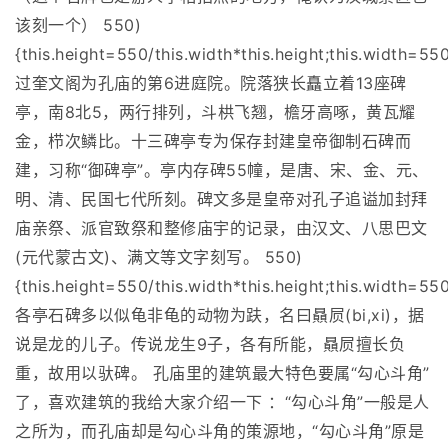
该刻一个） 550)
{this.height=550/this.width*this.height;this.width=550
过奎文阁为孔庙的第6进庭院。院落狭长矗立着13座碑
亭，南8北5，两行排列，斗栱飞翘，檐牙高啄，黄瓦耀
金，栉次鳞比。十三碑亭专为保存封建皇帝御制石碑而
建，习称“御碑亭”。亭内存碑55幢，是唐、宋、金、元、
明、清、民国七代所刻。碑文多是皇帝对孔子追谥加封拜
庙亲祭、派官致祭和整修庙宇的记录，由汉文、八思巴文
(元代蒙古文)、满文等文字刻写。 550)
{this.height=550/this.width*this.height;this.width=550
各亭石碑多以似龟非龟的动物为趺，名曰贔屃(bi,xi)，据
说是龙的儿子。传说龙生9子，各有所能，贔屃擅长负
重，故用以驮碑。 孔庙里的建筑最大特色要属“勾心斗角”
了，喜欢建筑的我给大家介绍一下 ：“勾心斗角”一般是人
之所为，而孔庙却是勾心斗角的策源地，“勾心斗角”原是