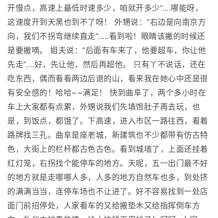
开慢点，高速上最低时速多少，咱就开多少”....哪能呀，
这速度开到天黑也到不了呀！ 外甥说：“右边是向南京方
向，我们不拐弯继续直走”.....看到啦！眼睛该撇的时候还
是要撇嘀。 姐夫说：“后面有车来了，他要超车，你让他
先走”....好，先让他，然后再超他。 只有丫不说话，还在
吃东西，偶而看看两边后退的山，看来我在她心中还是很
有安全感的！哈哈~~满足！ 快到曲阜了，两个多小时在
车上大家都有点累，外甥说我们先填饱肚子再去玩，也
是，到饭点，都饿了。下高速，进入市区一路往西，看着
路牌找三孔。曲阜是座老城，新建筑也不少都带有仿古特
色，大街上的栏杆都古色古色。看到城墙了，上面还挂着
红灯笼，右拐找个能停车的地方。天呢，五一出门最不好
的地方就是走哪哪人多，人多的地方自然车也多，到处挤
的满满当当，连停车场也不让进了。好不容易找到一处店
面门前招停处，人家看车的又给搬垫木又给指挥倒车方