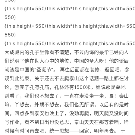
{this.height=550/this.width*this.height;this.width=550
550)
{this.height=550/this.width*this.height;this.width=550
550)
{this.height=550/this.width*this.height;this.width=550
大成殿内的孔子坐像看不清楚，不过内饰的豪华已经向人
们说明了他在世人心中的地位，中国的圣人呀！他的诞辰
就该是中国的“圣诞节”。 再往后面都在装修，返回吧，参
观到此结束。关于还去不去爬泰山这个话题一路上都在讨
论，游完了孔府孔庙，孔林还有1500米，姐说那是墓地
别看了，我们也不想去了，一直在走没坐一坐，累！泰山
嘛，丫想去，外甥不想去，我们也无所谓，以后有的是时
间，四点多到泰安也晚上了，没劲再爬，明天爬又没时间
写作业，看不到日出也没意思，泰山天天在那等着咱，啥
时候有时间再去吧，统一思想——回家，明年再去。 于