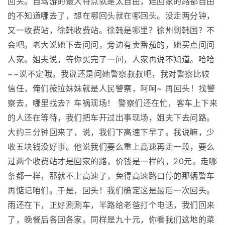
回头。自驾游的最大特点就是太自由，连回家的路都自由
的不知道哪去了，想在哪回头就在哪回头。没走两分钟，
又一收费站，徐韩收费站。徐韩是哪里？徐州到韩国？不
会吧。老大说她下去问问，旁边有卖番茄的，她买点问问
人家。姐夫说，等你买完了一问，人家再说不知道。哈哈
~~说不定哦。我说还是问她警察叔叔吧，我对警察比较
信任，俺们薇拉妹妹就是人民警察，呵呵~ 再回头！找警
察去，哪里找去？车祸现场！ 警察们还在忙，客车上下来
的人还在等待，我们把车开过出事现场，姐夫下去问路。
大约三分钟回来了，说，我们下高速下早了。我说嘛，少
收五块钱没好事。他说我们要么重上高速再走一段，要么
过两个收费站才是回家的路，价钱是一样的，20元。走哪
条都一样，那就不上高速了，免得高速路口停的那辆警车
再惦记咱们。于是，回头！我们确定这是最后一次回头。
雨还在下，正好涮涮车，半路给老爸打个电话，我们回来
了，晚餐后各回各家。同样是九十元，你看我们这地的菜