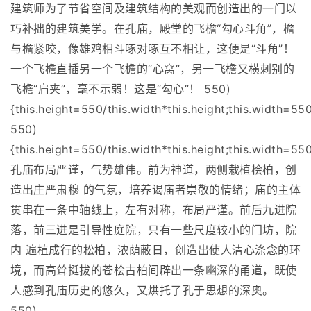
建筑师为了节省空间及建筑结构的美观而创造出的一门以
巧补拙的建筑美学。在孔庙，殿堂的飞檐“勾心斗角”，檐
与檐紧咬，像雄鸡相斗啄对啄互不相让，这便是“斗角”！
一个飞檐直插另一个飞檐的“心窝”，另一飞檐又横刺别的
飞檐“肩夹”，毫不示弱！这是“勾心”！ 550)
{this.height=550/this.width*this.height;this.width=550
550)
{this.height=550/this.width*this.height;this.width=550
孔庙布局严谨，气势雄伟。前为神道，两侧栽植桧柏，创
造出庄严肃穆 的气氛，培养谒庙者崇敬的情绪；庙的主体
贯串在一条中轴线上，左有对称，布局严谨。前后九进院
落，前三进是引导性庭院，只有一些尺度较小的门坊，院
内 遍植成行的松柏，浓荫蔽日，创造出使人清心涤念的环
境，而高耸挺拔的苍桧古柏间辟出一条幽深的甬道，既使
人感到孔庙历史的悠久，又烘托了孔于思想的深奥。
550)