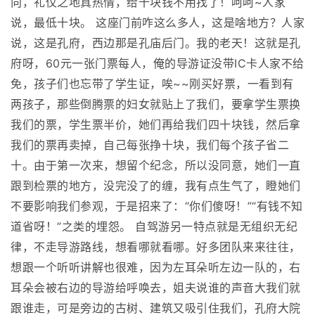
向，礼仪之地真热情，给十块钱不用找了！呵呵~人家
说，最低十块。 这座门前咋这么多人，这是啥地方？人家
说，这是孔府，西边那是孔庙后门。我的老天！这就是孔
府呀，60元一张门票每人，俺的导游证没带IC卡人家不给
免，孩子们也忘带了学生证，唉~~刚买好票，一看到有
两孩子，那些倒腾票的妇女就贴上了我们，要拿学生票换
我们的票，学生票半价，她们再给我们四十块钱，然后拿
我们的票再卖掉，自己每张挣十块，我们每个孩子省二
十。由于第一次来，想留个纪念，所以没同意，她们一直
跟到检票的地方，没完没了的缠，我有点生气了，瞪她们
不要影响我们参观，于是招来了：“你们傻呀！”“有钱不知
道省呀！”之类的埋怨。 自驾游另一特点就是无组织无纪
律，不走导游路线，想看哪就看哪。好多团队来来往往，
想跟一个听听讲解也很难，因为左耳朵听左边一队的，右
耳朵会被右边的导游给呼唤去，姐夫说谁的声音大我们就
跟谁走，可是旁边的古树、建筑又吸引住我们，孔府大院