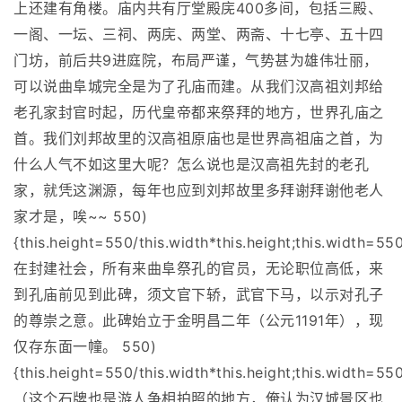
上还建有角楼。庙内共有厅堂殿庑400多间，包括三殿、
一阁、一坛、三祠、两庑、两堂、两斋、十七亭、五十四
门坊，前后共9进庭院，布局严谨，气势甚为雄伟壮丽，
可以说曲阜城完全是为了孔庙而建。从我们汉高祖刘邦给
老孔家封官时起，历代皇帝都来祭拜的地方，世界孔庙之
首。我们刘邦故里的汉高祖原庙也是世界高祖庙之首，为
什么人气不如这里大呢？怎么说也是汉高祖先封的老孔
家，就凭这渊源，每年也应到刘邦故里多拜谢拜谢他老人
家才是，唉~~ 550)
{this.height=550/this.width*this.height;this.width=550
在封建社会，所有来曲阜祭孔的官员，无论职位高低，来
到孔庙前见到此碑，须文官下轿，武官下马，以示对孔子
的尊崇之意。此碑始立于金明昌二年（公元1191年），现
仅存东面一幢。 550)
{this.height=550/this.width*this.height;this.width=550
（这个石牌也是游人争相拍照的地方，俺认为汉城景区也