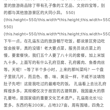
里的旅游商品除了带有孔子像的工艺品、文房四宝等，别
的都与其他旅游景区的大同小异。 550)
{this.height=550/this.width*this.height;this.width=550
550)
{this.height=550/this.width*this.height;this.width=550
下午一点，在孔庙东边的旅游餐厅吃饭，都说景区旁边吃
饭会挨宰，真的没错！老大要点菜，服务员说点菜上的
慢，要套餐快，我们五个人要了八十元的套餐，加上米饭
九十多。上面写的有什么孔府豆腐、孔府酱肉、鱼香肉丝
等。天呢！~等了半个多小时，上来的那叫菜吗？一个盘
子里就几片，而且色、香、味、美没一样，不咸不淡填饱
肚子先吧！这是我吃过的最难吃的饭。 孔庙看上去比孔府
辉煌多多，其规模仅次于故宫的古建筑群，我国最大的祭
孔要地，是国家级的重要文化艺术遗产。孔庙南北长1公
里多，东西约有200米，占地327亩，周有围墙，四角之