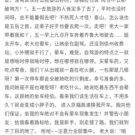
友，没有说现在去爬泰山好的，连薇拉也说“再也不去那
破地方！”。五一去旅游的人肯定多了去了，平时也没时
间呀，总不能暑假去吧？不热死人才怪！泰山，怎么说也
是五岳之首，这辈子好歹也要去爬一次。走吧！老大一家
带着我和丫，五一早上九点开车奔着齐鲁大地驶去...... 姐
夫开车，老大也晕车，让她坐在副驾。还没到徐州收费
站，小外甥就不行了，晕车，难受。自驾游的特点之一就
是想啥时停就啥时停，想在哪停就在哪停。买晕车药，又
吃点零食，我们丫从出城就一直在吃火腿，一包那是几根
呀？第一次停车那会全被她吃的只剩皮。幸亏准备的多，
我问她是不是也难受呀？老吃什么。她说吃着东西不会晕
车，这是她的坐车经验。看来我们该生活在车上，不用多
久丫就会变成小胖子的。 进入京福高速换我开车。我向他
们保证，坐我的车绝对不会有晕车现象发生！并警告小朋
友：给我看着路标哈，我是新手，别走错了路，我们就到
不了目的地了。 哈哈~~注意力全部集中。 老大说：“咱