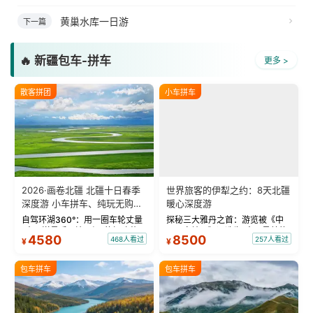
黄巢水库一日游
下一篇
🔥 新疆包车-拼车
更多 >
散客拼团
小车拼车
2026·画卷北疆 北疆十日春季
世界旅客的伊犁之约：8天北疆
深度游 小车拼车、纯玩无购
暖心深度游
物！
自驾环湖360°：用一圈车轮丈量
探秘三大雅丹之首：游览被《中
“大西洋最后一滴眼泪”的极致蔚
国国家地理》评选为“中国最美的
4580
8500
468人看过
257人看过
¥
¥
蓝。 赛湖旅拍：甄选多款风格服
三大雅丹”第一名的克拉玛依魔鬼
饰，9张精修美照，定格赛里木湖
城。 中国第一村：探访仅存的图
绝美瞬间。 赛湖坦克300跟车视
瓦人最大村落——禾木村，欣赏
包车拼车
包车拼车
频：专业摄影师...
晨雾与小木...