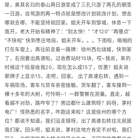
是，美其名曰的泰山两日游变成了三孔只游了两孔的朝圣
一日游。自驾游的再一特点就是想改计划就改计划，想去
哪就去哪，不能坚持就回家。姐夫开车到邹城，休息一下
我开，老大开始有精神了：“别太快！” “才120” “再慢点”
“不快啦” 快到枣庄地段，姐夫开车。。。下雨啦，啪啪的
打在车窗上，再往前走看一路牌：徐州西北绕城，快到家
了，右拐要出高速啦。过收费站时15块，哎~我说，来的
时候这个段是收我20，现在怎么成15了，优惠？姐夫说
那牌子上显示15，走吧，回家。 出了高速右转，遇到一
车祸现场，客车与货车亲密接触，货车翻了，客车撞倒一
棵十多年的大树，可怜哟~！一群警察在测量。直走，越
看越不对劲，路咋窄了？旁边都什么建筑呀？妈呀，茅村
电厂！怪熟悉的名字，咋跑这来啦？这是徐州的哪个方
位？都说不知道。我们没走错呀，出了高速右转往北就是
我们家。回头吧，姐夫说，茅村这地方肯定不对啦，我们