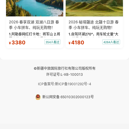
2026·春享双湖 双湖八日游 春
2026·秘境疆途 北疆十日游 春
季 小车拼车、纯玩无购物！
季 小车拼车、纯玩无购物！
1.阿勒泰网红打卡地：将军山 2.将
1.自驾环湖270°，用车轮丈量“大
军山落日缆车，体验雪都风光 3.
西洋最后一滴眼泪”的极致蔚蓝，
3380
4180
354人看过
4264人看过
¥
¥
将军山，夕阳派对，蹦迪party 4.
让雪山、花海与深邃湖水在转弯
自驾赛里木湖360°环湖 5.二进赛
间连成自由的画卷。 2.特别赠送
湖随心游，邂逅湖畔日出浪漫...
那拉提景区3公里内，落地窗三钻
民宿 3.那...
©新疆中旅国际旅行社有限公司版权所有
许可证号:L-XB-100013
ICP备案号:新ICP备19001292号-4
新公网安备 65010302000123号