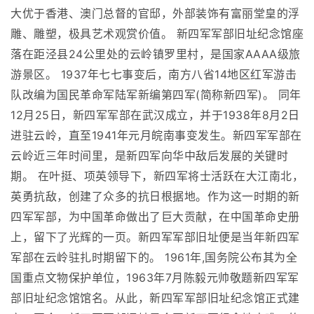
大优于香港、澳门总督的官邸，外部装饰有富丽堂皇的浮
雕、雕塑，极具艺术观赏价值。 新四军军部旧址纪念馆座
落在距泾县24公里处的云岭镇罗里村，是国家AAAA级旅
游景区。 1937年七七事变后，南方八省14地区红军游击
队改编为国民革命军陆军新编第四军(简称新四军)。 同年
12月25日，新四军军部在武汉成立，并于1938年8月2日
进驻云岭，直至1941年元月皖南事变发生。新四军军部在
云岭近三年时间里，是新四军向华中敌后发展的关键时
期。 在叶挺、项英领导下，新四军将士活跃在大江南北，
英勇抗敌，创建了众多的抗日根据地。作为这一时期的新
四军军部，为中国革命做出了巨大贡献，在中国革命史册
上，留下了光辉的一页。新四军军部旧址便是当年新四军
军部在云岭驻扎时期留下的。 1961年,国务院公布其为全
国重点文物保护单位，1963年7月陈毅元帅敬题新四军军
部旧址纪念馆馆名。从此，新四军军部旧址纪念馆正式建