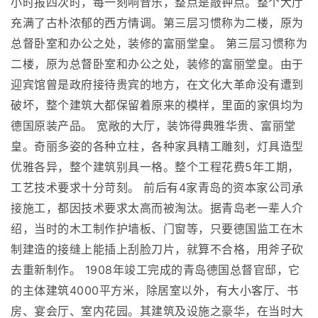
小时报四次时，每一刻响音乐，整点是敲钟点。整个大厅
充满了古朴浓郁的西方情调。第三层习惯称为二楼，原为
总督卧室和办公之处，装修的富丽堂皇。 第三层习惯称为
二楼，原为总督卧室和办公之处，装修的富丽堂皇。由于
迎宾馆曾是政府接待贵宾的地方，在文化大革命没有遭到
破坏，整个建筑大都保留着原来的模样，里面的家俱均为
德国原装产品。 宽敞的大厅，装饰得典雅华贵、富丽堂
皇。奇丽多姿的各种立柱，各种家具精工雕刻，灯具造型
优雅各异，整个建筑别具一格。整个工程花费5年工期，
工艺技术要求十分苛刻。 前后有4家青岛的资本家公司承
接施工，都因技术要求太高而被淘汰。据青岛老一辈人介
绍，当时的木工制作护墙板、门窗等，只要德国监工在木
制建造的接缝上能插上刮脸刀片，就算不合格，用斧子砍
去重新制作。 1908年竣工完成的青岛德国总督官邸，它
的主体建筑4000平方米，除居室以外，有大小客厅、书
房、宴会厅、室内花园。其建筑及设施之豪华，在当时大