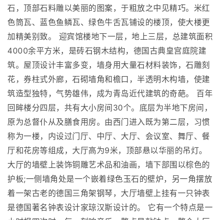
石，顶部石料雕以美丽的图案，于粗放之中见精巧。米红
色筒瓦、蓝色鱼鳞瓦、绿色牛舌瓦铺设的楼顶，使大楼更
加精美别致。 迎宾馆楼地下一层，地上三层，总建筑面积
4000余平方米，是砖石钢木结构，德国古典皇宫庭院建
筑。屋顶设计丰富多变，墙身用大量石材料装饰，石雕刻
花，券柱式外廊，石砌墙角和檐口，半透明木构墙，使建
筑造型独特，气势雄伟，成为青岛近代建筑的奇葩。 百年
回眸楼分四层，共有大小房间30个。底层为半地下房间，
原为总督仆从及膳食用房。由西门进入既为第二层，习惯
称为一楼，内设过门厅、中厅、大厅、会议室、舞厅、餐
厅和花房等组成，大厅高为9米，顶部悬以华丽的吊灯。
大厅的墙壁上装饰铜雕艺术品和油画，墙下部围以棕色的
护板;一侧墙角处是一个嵌着绿色玉石的壁炉，另一角摆放
着一架古老的德国三角架钢琴，大厅墙壁上挂有一只钟表
是德国著名钟表设计家琼汉斯设计的。 它有一个特点是一