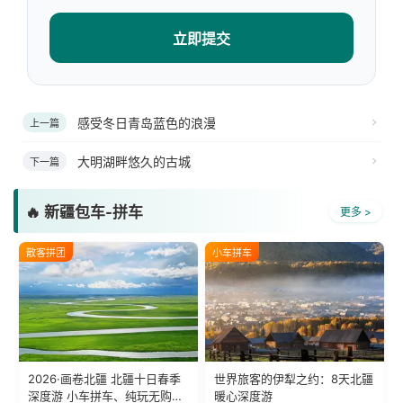
立即提交
感受冬日青岛蓝色的浪漫
上一篇
大明湖畔悠久的古城
下一篇
🔥 新疆包车-拼车
更多 >
散客拼团
小车拼车
2026·画卷北疆 北疆十日春季
世界旅客的伊犁之约：8天北疆
深度游 小车拼车、纯玩无购
暖心深度游