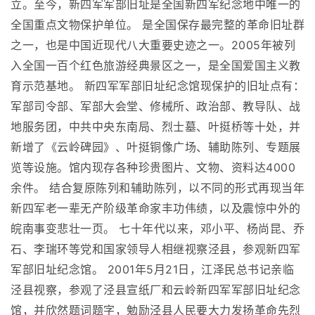
立。至今，新四军军部旧址是全国新四军纪念地中唯一的
全国重点文物保护单位。 是全国保存最完整的革命旧址群
之一，也是中国近现代八大重要史迹之一。2005年被列
入全国一百个红色旅游经典景区之一，是全国爱国主义教
育示范基地。 新四军军部旧址纪念馆现保护的旧址点有：
军部司令部、军部大会堂、修械所、政治部、教导队、战
地服务团，中共中央东南局、烈士墓、叶挺桥等十处，并
新增了《云岭碑园》、叶挺铜像广场、辅助陈列、专题展
览等设施。馆内现存各种珍贵图片、文物、资料达4000
余件。 结合复原陈列和辅助陈列，以不同的形式再现当年
新四军老一辈无产阶级革命家丰功伟绩，以及震惊中外的
皖南事变悲壮一页。 七十年代以来，邓小平、杨尚昆、乔
石、李瑞环等党和国家领导人相继视察泾县，参观新四军
军部旧址纪念馆。 2001年5月21日，江泽民总书记亲临
泾县视察，参观了泾县宣纸厂和云岭新四军军部旧址纪念
馆，并欣然题词题字，勉励泾县人民要大力发扬革命先烈