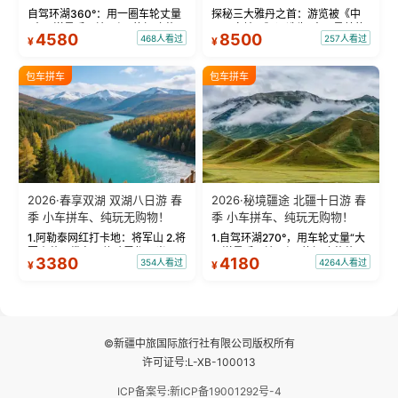
物！
自驾环湖360°：用一圈车轮丈量
探秘三大雅丹之首：游览被《中
“大西洋最后一滴眼泪”的极致蔚
国国家地理》评选为“中国最美的
4580
8500
468人看过
257人看过
¥
¥
蓝。 赛湖旅拍：甄选多款风格服
三大雅丹”第一名的克拉玛依魔鬼
饰，9张精修美照，定格赛里木湖
城。 中国第一村：探访仅存的图
绝美瞬间。 赛湖坦克300跟车视
瓦人最大村落——禾木村，欣赏
包车拼车
包车拼车
频：专业摄影师...
晨雾与小木...
2026·春享双湖 双湖八日游 春
2026·秘境疆途 北疆十日游 春
季 小车拼车、纯玩无购物！
季 小车拼车、纯玩无购物！
1.阿勒泰网红打卡地：将军山 2.将
1.自驾环湖270°，用车轮丈量“大
军山落日缆车，体验雪都风光 3.
西洋最后一滴眼泪”的极致蔚蓝，
3380
4180
354人看过
4264人看过
¥
¥
将军山，夕阳派对，蹦迪party 4.
让雪山、花海与深邃湖水在转弯
自驾赛里木湖360°环湖 5.二进赛
间连成自由的画卷。 2.特别赠送
湖随心游，邂逅湖畔日出浪漫...
那拉提景区3公里内，落地窗三钻
民宿 3.那...
©新疆中旅国际旅行社有限公司版权所有
许可证号:L-XB-100013
ICP备案号:新ICP备19001292号-4