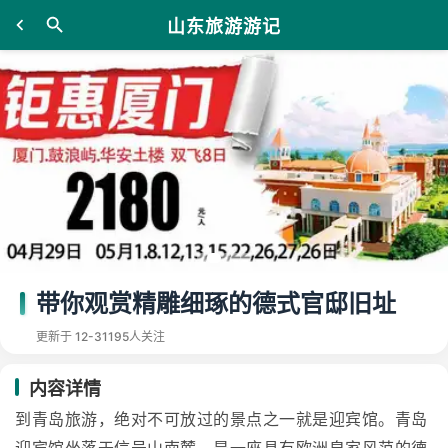
山东旅游游记
带你观赏精雕细琢的德式官邸旧址
更新于 12-31
195人关注
内容详情
到青岛旅游，绝对不可放过的景点之一就是迎宾馆。青岛