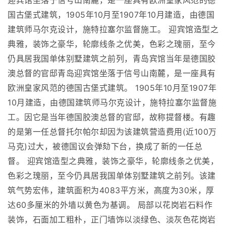
迎宾馆坐落于信号山南麓，是一座具有欧洲皇家风范的德
国古堡式建筑，1905年10月至1907年10月建造，由德国
建筑师马尔克设计，施特拉塞尔监督施工。 迎宾馆造型之
典雅，装饰之豪华，轮廓线条之优美，色彩之瑰丽，至今
仍具居我国单体别墅建筑之前列，青岛宾馆当年是德国胶
澳总督的官邸青岛迎宾馆坐落于信号山南麓，是一座具有
欧洲皇家风范的德国古堡式建筑。 1905年10月至1907年
10月建造，由德国建筑师马尔克设计，施特拉塞尔监督施
工。因它是当年德国胶澳总督的官邸，故称提督楼。有趣
的是第一任总督托尔帕尔却因为该建筑营造费用(近100万
马克)过大，被德国议会弹劾下台，换成了新的一任总
督。 迎宾馆造型之典雅，装饰之豪华，轮廓线条之优美，
色彩之瑰丽，至今仍具居我国单体别墅建筑之前列。该建
筑气势宏伟，建筑面积为4083平方米，高度为30米，厚
达60多厘米的外墙以黄色为基调。 局部以花岗岩石料作
装饰，石面加工粗朴，正门墙饰以淡绿色、淡灰色花岗岩