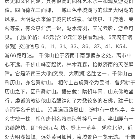
历史和文化内涵，具有很高的园林艺术水平和观赏游览价
值。四面荷花三面柳，一城山色半城湖写的就是大明湖的
风景。大明湖水来源于城内珍珠泉、濯缨泉、王府池、芙
蓉等泉，有众泉汇流一说，湖水清冽，天光云影，游鱼可
见。 门票价格：45元(含10元汇波楼看戏曲、5元奇石馆
参观) 交通信息 6、11、31、33、36、37、41、K54、
游66路可达。 千佛山位于济南市南部偏东之处，离市中
心不远。千佛山峰峦起伏，林木森森，恰似济南的天然屏
障。它是济南三大(趵突泉、大明湖)名胜之一，千佛山古
称历山，亦名舜耕山。 相传上古虞舜帝为民时，曾躬耕于
历山之下，因称舜耕山。据史载：隋朝年间，山东佛教盛
行，虔诚的教徒依山沿壁镌刻了为数较多的石佛，建千佛
寺而得名千佛山。 沿盘道西路登山，途中有一唐槐亭，亭
旁古槐一株，相传唐朝名将秦琼曾拴马于此。半山腰有一
彩绘牌坊，即"齐烟九点"坊。登上一览亭，凭栏北望，近
处大明湖如镜，远处黄河如带，泉城景色一览无遗。 千佛