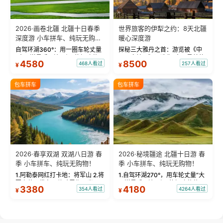
2026·画卷北疆 北疆十日春季
世界旅客的伊犁之约：8天北疆
深度游 小车拼车、纯玩无购
暖心深度游
物！
自驾环湖360°：用一圈车轮丈量
探秘三大雅丹之首：游览被《中
“大西洋最后一滴眼泪”的极致蔚
国国家地理》评选为“中国最美的
4580
8500
468人看过
257人看过
¥
¥
蓝。 赛湖旅拍：甄选多款风格服
三大雅丹”第一名的克拉玛依魔鬼
饰，9张精修美照，定格赛里木湖
城。 中国第一村：探访仅存的图
绝美瞬间。 赛湖坦克300跟车视
瓦人最大村落——禾木村，欣赏
包车拼车
包车拼车
频：专业摄影师...
晨雾与小木...
2026·春享双湖 双湖八日游 春
2026·秘境疆途 北疆十日游 春
季 小车拼车、纯玩无购物！
季 小车拼车、纯玩无购物！
1.阿勒泰网红打卡地：将军山 2.将
1.自驾环湖270°，用车轮丈量“大
军山落日缆车，体验雪都风光 3.
西洋最后一滴眼泪”的极致蔚蓝，
3380
4180
354人看过
4264人看过
¥
¥
将军山，夕阳派对，蹦迪party 4.
让雪山、花海与深邃湖水在转弯
自驾赛里木湖360°环湖 5.二进赛
间连成自由的画卷。 2.特别赠送
湖随心游，邂逅湖畔日出浪漫...
那拉提景区3公里内，落地窗三钻
民宿 3.那...