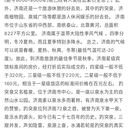
(距今8000-9000年)就已经有人类在此繁衍生息了。此
外，济南还是一个旅游休憩的好去处，其中的趵突泉、济
南植物园、泉城广场等都是游人休闲娱乐的好去处。 济南
市位于山东省的中西部，南依泰山，北靠黄河，总面积
8227平方公里。 济南属于温带大陆性季风气候 ，四季分
明，冬冷夏热，而且夏季特别多降水。 总之，济南的气候
可以说是春暖、夏热、秋爽、冬寒(最低气温可达-20
度)。故此，到济南旅游的最佳季节是秋季。济南星级宾
馆标准间的房价，经打折后实际成交的，四星级一般不低
于320元，三星级一般不低于220元，二星级一般不低于
160元，相当于一星级饭店的标准间价格在百元左右。 趵
突泉又名槛泉，位于济南市中心，是一座以泉水为主的自
然山水公园。济南素以泉水多而著称，有济南泉水甲天下
的赞誉。趵突泉位列济南72泉之首，被誉为天下第一泉。
是泺水的源头，如今已有二千七百年的历史。趵突泉，三
窟并发，声如隐雷，泉源上奋，水涌若轮是趵突泉的真实