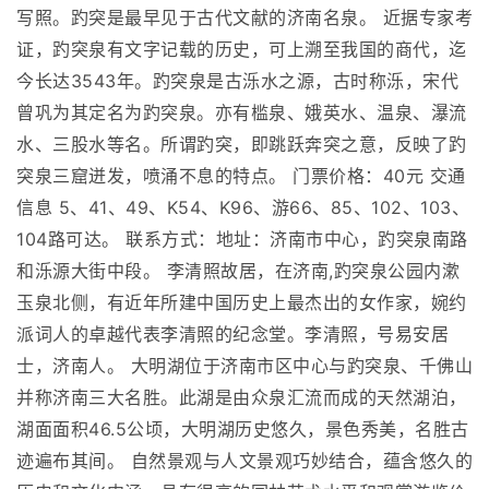
写照。趵突是最早见于古代文献的济南名泉。 近据专家考
证，趵突泉有文字记载的历史，可上溯至我国的商代，迄
今长达3543年。趵突泉是古泺水之源，古时称泺，宋代
曾巩为其定名为趵突泉。亦有槛泉、娥英水、温泉、瀑流
水、三股水等名。所谓趵突，即跳跃奔突之意，反映了趵
突泉三窟迸发，喷涌不息的特点。 门票价格：40元 交通
信息 5、41、49、K54、K96、游66、85、102、103、
104路可达。 联系方式：地址：济南市中心，趵突泉南路
和泺源大街中段。 李清照故居，在济南,趵突泉公园内漱
玉泉北侧，有近年所建中国历史上最杰出的女作家，婉约
派词人的卓越代表李清照的纪念堂。李清照，号易安居
士，济南人。 大明湖位于济南市区中心与趵突泉、千佛山
并称济南三大名胜。此湖是由众泉汇流而成的天然湖泊，
湖面面积46.5公顷，大明湖历史悠久，景色秀美，名胜古
迹遍布其间。 自然景观与人文景观巧妙结合，蕴含悠久的