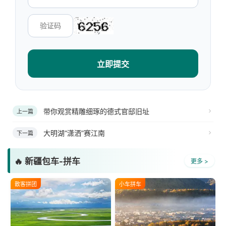
立即提交
带你观赏精雕细琢的德式官邸旧址
上一篇
大明湖“潇洒”赛江南
下一篇
🔥 新疆包车-拼车
更多 >
散客拼团
小车拼车