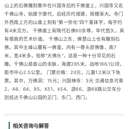
山上的石佛雕刻集中在兴国寺后的千佛崖上，兴国寺又名
千佛山寺，始建于唐代，后经历代增建，规模渐大。寺门
外西南上方的山崖上刻有"第一弥化"四个篆体字，每字约
有4米见方。 千佛崖上有隋代石佛60余尊，年代悠久，具
有根高的艺术价值。 千佛山之东，佛慧山上也有雕刻石
佛。其中主峰山麓有一佛龛，内有一尊头部佛像，高7
米，宽4米多，俗称"大佛头"，这是一种十分罕见的石
雕。千佛山是泰山的余脉，海拔285米，战地166.1公顷，
距市中心2.5公里。 门票价格：20元，儿童1.2米以下免
票。其中，万佛洞：15元；兴国禅寺：3元 交通信息可乘
2、48、64、85、K51、k54、游66、游68路公交车分
别抵达千佛山公园的正门、东门、西门。
相关咨询与解答