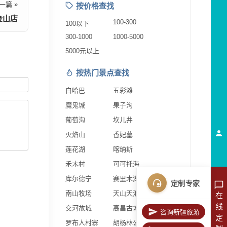
一篇 »
按价格查找
金山店
100-300
100以下
300-1000
1000-5000
5000元以上
按热门景点查找
白哈巴
五彩滩
魔鬼城
果子沟
葡萄沟
坎儿井
火焰山
香妃墓
莲花湖
喀纳斯
禾木村
可可托海
库尔德宁
赛里木湖
定制专家
南山牧场
天山天池
在
线
交河故城
高昌古城
咨询新疆旅游
定
罗布人村寨
胡杨林公园