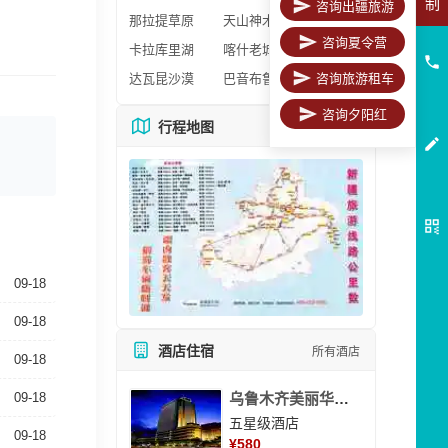
制
咨询出疆旅游
那拉提草原
天山神木园
咨询夏令营
卡拉库里湖
喀什老城区
达瓦昆沙漠
巴音布鲁克
咨询旅游租车
咨询夕阳红
行程地图
更多地图
09-18
09-18
酒店住宿
所有酒店
09-18
09-18
乌鲁木齐美丽华大酒
五星级酒店
09-18
¥
580