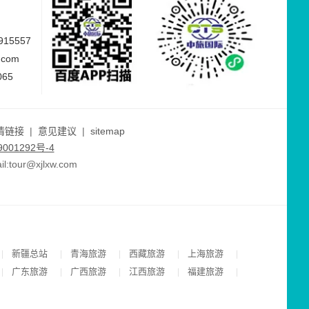
15557
.com
065
情链接
|
意见建议
|
sitemap
001292号-4
ur@xjlxw.com
新疆总站
青海旅游
西藏旅游
上海旅游
|
|
|
|
|
广东旅游
广西旅游
江西旅游
福建旅游
|
|
|
|
|