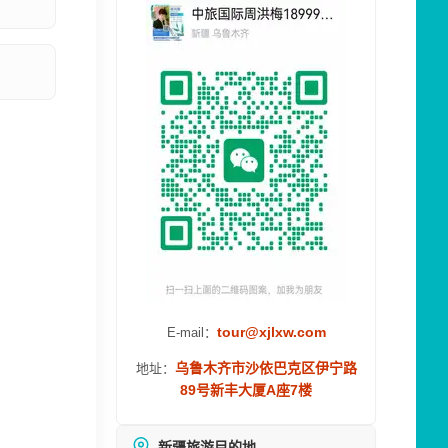
tour@xjlxw.com
E-mail：
乌鲁木齐市沙依巴克区伊宁路
地址：
89号新丰大厦A座7楼
新疆旅游目的地