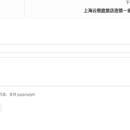
下
上海云根庭旅店连锁－
可选，支持 jpg/png/gif)