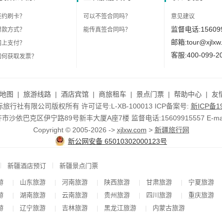
签约刷卡？
可以不签合同吗？
意见建议
监督电话:156099
付款方式？
能传真签合同吗？
邮箱:tour@xjlxw
网上支付？
客服:400-099-2
如何获取发票？
地图
|
旅游线路
|
酒店宾馆
|
商旅租车
|
景点门票
|
帮助中心
|
友
行社有限公司版权所有 许可证号:L-XB-100013 ICP备案号:
新ICP备19
依巴克区伊宁路89号新丰大厦A座7楼 监督电话:15609915557 E-mail:to
Copyright © 2005-2026 ->
xjlxw.com
>
新疆旅行网
新公网安备 65010302000123号
|
|
新疆酒店预订
新疆景点门票
游
山东旅游
河南旅游
陕西旅游
甘肃旅游
宁夏旅游
|
|
|
|
|
游
湖南旅游
云南旅游
贵州旅游
四川旅游
重庆旅游
|
|
|
|
|
游
辽宁旅游
吉林旅游
黑龙江旅游
内蒙古旅游
|
|
|
|