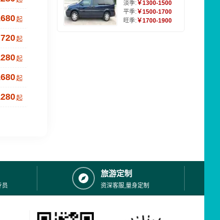
淡季:
￥1300-1500
平季:
￥1500-1700
1680
起
旺季:
￥1700-1900
720
起
1280
起
1680
起
1280
起
旅游定制
专员
资深客服,量身定制