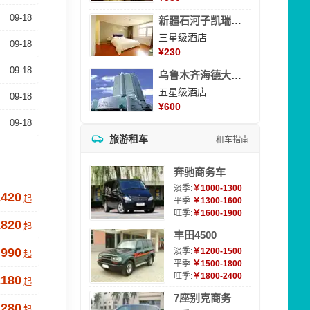
09-18
新疆石河子凯瑞酒店
三星级酒店
09-18
¥
230
09-18
乌鲁木齐海德大酒店
五星级酒店
09-18
¥
600
09-18
旅游租车
租车指南
奔驰商务车
淡季:
￥1000-1300
1420
起
平季:
￥1300-1600
旺季:
￥1600-1900
1820
起
丰田4500
990
淡季:
￥1200-1500
起
平季:
￥1500-1800
旺季:
￥1800-2400
2180
起
7座别克商务
1280
起