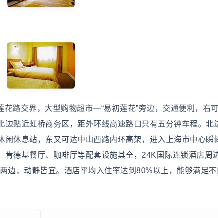
莲花路交界，大型购物超市—“易初莲花”旁边，交通便利，右
北边贴近虹桥商务区，距外环线高速路口只有五分钟车程。北
休闲休息站，东又可达中山西路内环高架，进入上海市中心瞬
、肯德基餐厅、咖啡厅等配套设施其全，24K国际连锁酒店周
环绕两边，动静皆宜。酒店平均入住率达到80%以上，能够满足