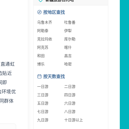
按地区查找
乌鲁木齐
吐鲁番
阿勒泰
伊犁
克拉玛依
库尔勒
阿克苏
喀什
和田
昌吉
可直通虹
博乐
哈密
边贴近
按天数查找
间即
一日游
二日游
边环境优
三日游
四日游
不同群体
五日游
六日游
七日游
八日游
九日游
十日游以上