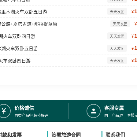
赛里木湖火车双卧五日游
¥
天天发团
库公路+夏塔古道+那拉提草原
¥
天天发团
木湖火车双卧四日游
¥
天天发团
木湖火车双卧五日游
¥
天天发团
湖火车双卧四日游
¥
天天发团
价格诚信
客服专属
同类产品中,保持好评
同一产品,同一客服
付款和发票
签署旅游合同
联系我们