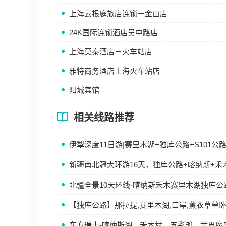
上海云根庭旅店连锁－金山店
24K国际连锁酒店吴中路店
上海莫泰酒店－火车站店
雅特商务酒店上海火车站店
阳城宾馆
相关线路推荐
伊犁深度11日游|赛里木湖+独库公路+S101
新疆南北疆大环游16天，独库公路+喀纳斯+禾
北疆全景10天环线·喀纳斯禾木赛里木湖独库公
【独库公路】那拉提,赛里木湖,口岸,薰衣草单
东方瑞士-喀纳斯湖、禾木村、五彩滩、世界魔