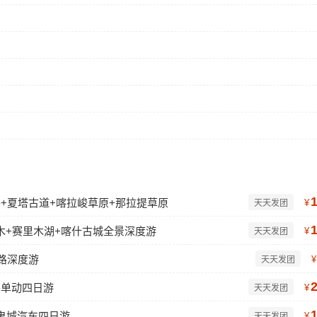
公路+夏塔古道+喀拉峻草原+那拉提草原
¥
天天发团
木+赛里木湖+喀什古城全景深度游
¥
天天发团
路深度游
¥
天天发团
卧单动四日游
¥
天天发团
鬼城汽车四日游
¥
天天发团