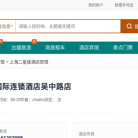
我的账户
经营许可证
有信息
热
热
出疆旅游
商旅租车
酒店宾馆
景点门票
>
宾馆
上海二星级酒店宾馆
K国际连锁酒店吴中路店
间：09-18
作者：zhwfm
浏览：
次
电话
酒店传真