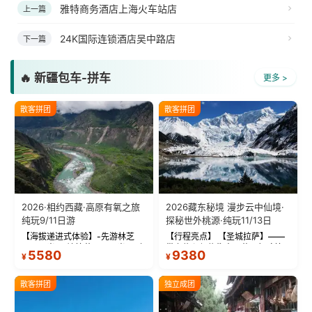
雅特商务酒店上海火车站店
上一篇
24K国际连锁酒店吴中路店
下一篇
🔥 新疆包车-拼车
更多 >
散客拼团
散客拼团
2026·相约西藏·高原有氧之旅
2026藏东秘境 漫步云中仙境·
纯玩9/11日游
探秘世外桃源·纯玩11/13日
【海拔递进式体验】-先游林芝
【行程亮点】 【圣城拉萨】——
(2900米)再访拉萨(3650米)，亲
带上信心与信仰去西藏，行吟拉
5580
9380
¥
¥
测 99%游客零高反 。 【贴心保
萨，感受这座城与生俱来的与众
障】-全程配备便携式制氧机，高
不同！ 【布达拉宫】——集宫殿
反根本不是事儿 ！ 【无人机航
城堡寺院于一体的宏伟建筑，是
散客拼团
独立成团
拍】-雪山/圣湖/...
西藏最完整的古代...