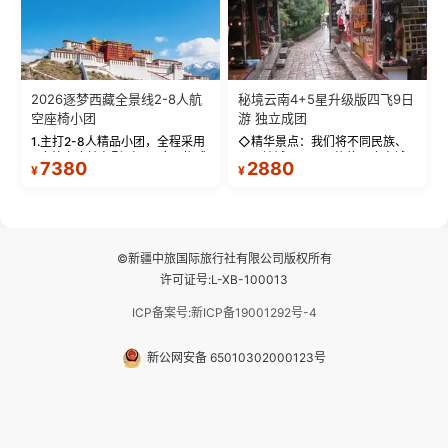
2026逐梦西藏全景线2-8人航
秘境云南4+5星升级版四飞9日
空座椅小团
游 独立成团
1.主打2-8人精品小团，全程采用
◇精华景点：我们将不同民族、
9座航空座椅车型（360度环抱式
不同地域、不同风格的三座古城
7380
2880
¥
¥
座舱），提供VIP级别的舒适出行
—【大理古城、丽江古城、香格
体验 。供氧保障： 2.全程入住舒
里拉、野象谷】呈现给您！...
适型含氧酒店（低海拔的索松村
和林芝除外），并贴心赠...
©新疆中旅国际旅行社有限公司版权所有
许可证号:L-XB-100013
ICP备案号:新ICP备19001292号-4
新公网安备 65010302000123号