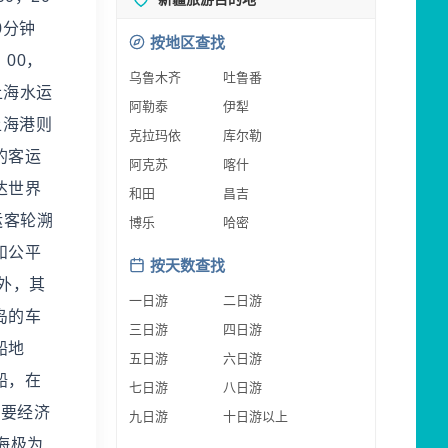
0分钟
按地区查找
：00，
乌鲁木齐
吐鲁番
上海水运
阿勒泰
伊犁
上海港则
克拉玛依
库尔勒
的客运
阿克苏
喀什
达世界
和田
昌吉
运客轮溯
博乐
哈密
和公平
按天数查找
外，其
一日游
二日游
岛的车
三日游
四日游
船地
五日游
六日游
船，在
七日游
八日游
重要经济
九日游
十日游以上
海极为