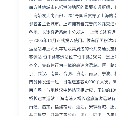
南方其他城市包括港澳地区的重要交通枢纽，也是
上海始发走向西部，204号国道贯穿了上海的
邻省各主要城市。上海拥有着完善的公路交通
各地，长途客运系统十分发达。 上海长途客
于2005年11月正式投入使用。候车厅面积达
运总站与上海火车站及其周边的公共交通设施构
客运站 恒丰路客运站位于恒丰路258号，是
齐全、集商住行为一体的高速客运站。恒丰路
京、武汉、南昌、合肥、济南、南京、宁波、杭
四分钟发送一班，日发送旅客4,000余人次
南广场，与地铁汉中路站遥相对应，周边的10
桥长途客运站 上海南浦大桥长途旅游客运站
南通、启东，福建福清、连江，安徽桐城、肥西
共同经营，开通了普陀山、周庄、同里、乌镇