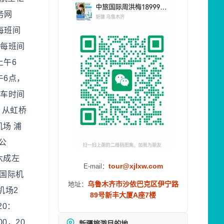
务网
每班间
，每班间
上午6
午6点，
发车时间
。从虹桥
场 浦
公
六成左
tour@xjlxw.com
E-mail：
东国际机
乌鲁木齐市沙依巴克区伊宁路
地址：
机场2
89号新丰大厦A座7楼
20：
0，20
新疆旅游目的地