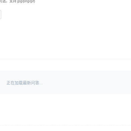
可选，支持 jpg/png/gif)
正在加载最新问答...