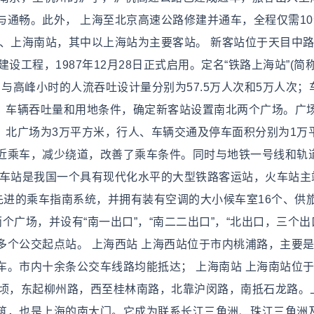
通畅。此外， 上海至北京高速公路修建并通车，全程仅需10
站、上海南站，其中以上海站为主要客站。 新客站位于天目中
设工程，1987年12月28日正式启用。定名“铁路上海站”(简
日与高峰小时的人流吞吐设计量分别为57.5万人次和5万人次；
人流、车辆吞吐量和用地条件，确定新客站设置南北两个广场。广
米；北广场为3万平方米，行人、车辆交通及停车面积分别为1万
客可就近乘车，减少绕道，改善了乘车条件。同时与地铁一号线和轨
火车站是我国一个具有现代化水平的大型铁路客运站，火车站主
先进的乘车指南系统，并拥有装有空调的大小候车室16个、供
个广场，并设有“南一出口”，“南二二出口”，“北出口，三个出
多个公交起点站。 上海西站 上海西站位于市内桃浦路，主要
车。市内十余条公交车线路均能抵达； 上海南站 上海南站位
公顷，东起柳州路，西至桂林南路，北靠沪闵路，南抵石龙路。
筑，也是上海的南大门。它成为联系长江三角洲、珠江三角洲