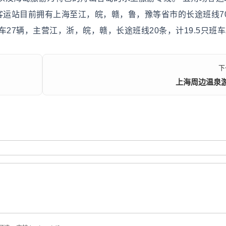
客运站目前拥有上海至江，皖，赣，鲁，豫等省市的长途班线7
27辆，主营江，浙，皖，赣，长途班线20条，计19.5只班
下
上海周边温泉