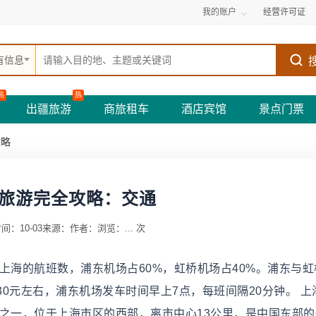
我的账户
经营许可证
有信息
热
热
出疆旅游
商旅租车
酒店宾馆
景点门票
攻略
旅游完全攻略：交通
间：10-03
来源：
作者：
浏览：
...
次
上海的航班数，浦东机场占60%，虹桥机场占40%。浦东与虹
0元左右，浦东机场发车时间早上7点，每班间隔20分钟。 上
之一，位于上海市区的西部，离市中心13公里，是中国东部的