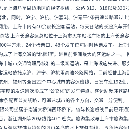
上海乃至周边地区的经济枢纽。 公路 312、318以及320
南北，同时，沪宁、沪杭、沪嘉浏、沪青平4条高速公路通过上
网络。上海市内有40余家长途客运站，每天各站的长途汽车开
运总站 上海长途客运总站位于上海市火车站北广场的上海长途
3600平方米，24个检票口，48个发车位可同时检票发车。上海
成了上海交通的“北枢纽”。是目前亚洲最大的客运站之一。 
上海市城市交通管理局核准的二级客运站，是上海设施先进、服
客运站依托京沪、沪宁、沪杭甬高速公路网络，目前经营上海
州、福州等全国22个中心城市的客运班线，日发车班192班
，高密度的发送班次形成了“公交化”的发车特点。客运站毗邻铁路
余条配套公交线路，可通达城市的各个方向，交通十分便利。 
有限公司坐落于南浦大桥浦西环桥下。省际长途班线目前已开通
，浙江湖州等20条线路40个班次。旅游集散与上海市旅游集
以及海岛旅游为特色的舟山各岛的水上旅游专线。 五角场客运