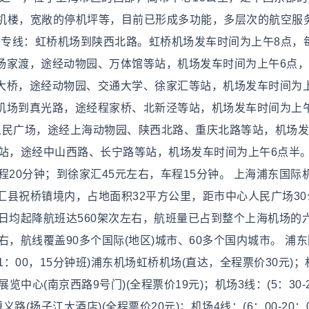
机楼，宽敞的停机坪等，目前已形成多功能，多层次的航空服
场专线：虹桥机场到陕西北路。虹桥机场发车时间为上午8点，
浦东杨家渡，途经动物园、万体馆等站，机场发车时间为上午6点
卢浦大桥，途经动物园、交通大学、徐家汇等站，机场发车时间为
虹桥机场到真光路，途经程家桥、北新泾等站，机场发车时间为上
场到人民广场，途经上海动物园、陕西北路、重庆北路等站，机场
火车站，途经中山西路、长宁路等站，机场发车时间为上午6点半
20分钟；到徐家汇45元左右，车程15分钟。 上海浦东国际机
县祝桥镇境内，占地面积32平方公里，距市中心人民广场30
日均起降航班达560架次左右，航班量已占到整个上海机场的
，航线覆盖90多个国际(地区)城市、60多个国内城市。 浦
1：00，15分钟班)浦东机场虹桥机场(直达，全程票价30元)；
海展览中心(南京西路9号门)(全程票价19元)；机场3线：(5：30-
路(扬子江大酒店)(全程票价20元)；机场4线：(6：00-20：0