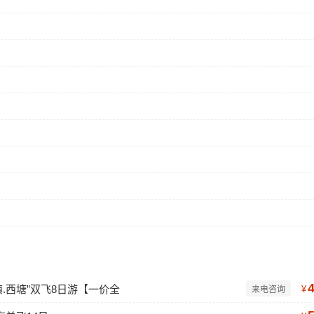
镇.西塘”双飞8日游【一价全
¥
来电咨询