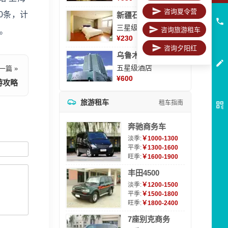
咨询夏令营
0条，计
新疆石河子凯瑞酒店
三星级酒店
咨询旅游租车
车。
¥
230
咨询夕阳红
乌鲁木齐海德大酒店
五星级酒店
一篇 »
¥
600
游攻略
旅游租车
租车指南
奔驰商务车
淡季:
￥1000-1300
平季:
￥1300-1600
旺季:
￥1600-1900
丰田4500
淡季:
￥1200-1500
平季:
￥1500-1800
旺季:
￥1800-2400
7座别克商务