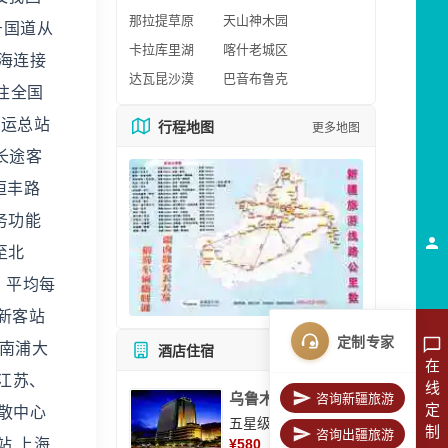
那拉提草原
天山神木园
号国道从
卡拉库里湖
喀什老城区
海连接
达瓦昆沙漠
巴音布鲁克
往全国
客运总站
行程地图
更多地图
长途客
恒丰路
务功能
至北
，平均每
新客站
定制专家
南浦大
酒店住宿
所有酒店
在
江苏、
线
乌鲁木齐美丽华大酒
咨询新疆旅游
定
散中心
五星级酒店
制
咨询出疆旅游
站 上海
¥
580