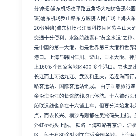
分钟班)浦东机场德平路五角场大柏树鲁迅公园(虹口
班)浦东机场罗山路东方医院人民广场上海火车站(
20分钟班)浦东机场张江高科技园区紫金山大酒店
交通十分便利，水路航线素有“黄金水道”之
是中国的第一大港，也是世界第三大港和世界
港口。上海与韩国仁川、釜山，日本大阪、神
上160多个国家各地区400 多个港口。它
长江而上可达九江、武汉和重庆，沿近海而行
路客运站，国际客运站组成。 由于乘船旅行
余沿海沿江的长途航线均已停航。十六铺码头
船联运线也多在十六铺上车，但要分清始发港
点，而去长兴、横沙岛则都在吴淞码头上船。
外虹桥码头上船。 铁路 上海铁路有京沪，
区，每天有80余对列车往返全国各地。上海