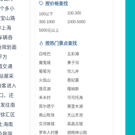
按价格查找
个多小
100-300
100以下
路宝山路
300-1000
1000-5000
称上海
5000元以上
车辆吞
按热门景点查找
场规划面
白哈巴
五彩滩
平方
魔鬼城
果子沟
道交通
葡萄沟
坎儿井
站屋采
火焰山
香妃墓
旅客进入
莲花湖
喀纳斯
口，还
禾木村
可可托海
是发往南
库尔德宁
赛里木湖
于徐汇区
南山牧场
天山天池
交河故城
高昌古城
上海南
罗布人村寨
胡杨林公园
及我国