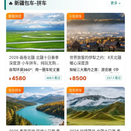
🔥 新疆包车-拼车
更多 >
散客拼团
小车拼车
2026·画卷北疆 北疆十日春季
世界旅客的伊犁之约：8天北疆
深度游 小车拼车、纯玩无购
暖心深度游
物！
自驾环湖360°：用一圈车轮丈量
探秘三大雅丹之首：游览被《中
“大西洋最后一滴眼泪”的极致蔚
国国家地理》评选为“中国最美的
4580
8500
468人看过
257人看过
¥
¥
蓝。 赛湖旅拍：甄选多款风格服
三大雅丹”第一名的克拉玛依魔鬼
饰，9张精修美照，定格赛里木湖
城。 中国第一村：探访仅存的图
绝美瞬间。 赛湖坦克300跟车视
瓦人最大村落——禾木村，欣赏
包车拼车
包车拼车
频：专业摄影师...
晨雾与小木...