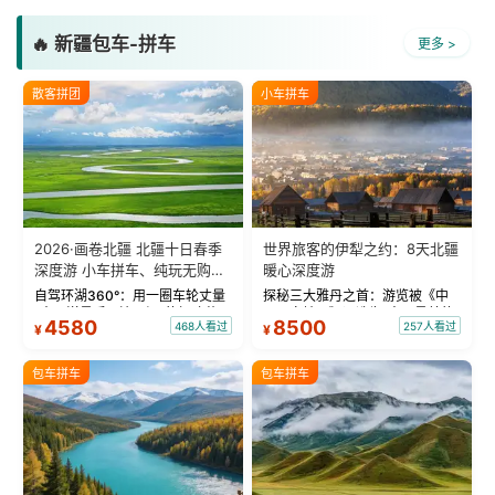
🔥 新疆包车-拼车
更多 >
散客拼团
小车拼车
2026·画卷北疆 北疆十日春季
世界旅客的伊犁之约：8天北疆
深度游 小车拼车、纯玩无购
暖心深度游
物！
自驾环湖360°：用一圈车轮丈量
探秘三大雅丹之首：游览被《中
“大西洋最后一滴眼泪”的极致蔚
国国家地理》评选为“中国最美的
4580
8500
468人看过
257人看过
¥
¥
蓝。 赛湖旅拍：甄选多款风格服
三大雅丹”第一名的克拉玛依魔鬼
饰，9张精修美照，定格赛里木湖
城。 中国第一村：探访仅存的图
绝美瞬间。 赛湖坦克300跟车视
瓦人最大村落——禾木村，欣赏
包车拼车
包车拼车
频：专业摄影师...
晨雾与小木...