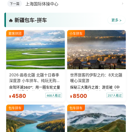
上海国际体操中心
下一篇
🔥 新疆包车-拼车
更多 >
散客拼团
小车拼车
2026·画卷北疆 北疆十日春季
世界旅客的伊犁之约：8天北疆
深度游 小车拼车、纯玩无购
暖心深度游
物！
自驾环湖360°：用一圈车轮丈量
探秘三大雅丹之首：游览被《中
“大西洋最后一滴眼泪”的极致蔚
国国家地理》评选为“中国最美的
4580
8500
468人看过
257人看过
¥
¥
蓝。 赛湖旅拍：甄选多款风格服
三大雅丹”第一名的克拉玛依魔鬼
饰，9张精修美照，定格赛里木湖
城。 中国第一村：探访仅存的图
绝美瞬间。 赛湖坦克300跟车视
瓦人最大村落——禾木村，欣赏
包车拼车
包车拼车
频：专业摄影师...
晨雾与小木...