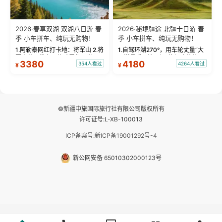
2026·春享双湖 双湖八日游 春
2026·秘境疆途 北疆十日游 春
季 小车拼车、纯玩无购物！
季 小车拼车、纯玩无购物！
1.阿勒泰网红打卡地：将军山 2.将
1.自驾环湖270°，用车轮丈量“大
军山落日缆车，体验雪都风光 3.
西洋最后一滴眼泪”的极致蔚蓝，
3380
4180
354人看过
4264人看过
¥
¥
将军山，夕阳派对，蹦迪party 4.
让雪山、花海与深邃湖水在转弯
自驾赛里木湖360°环湖 5.二进赛
间连成自由的画卷。 2.特别赠送
湖随心游，邂逅湖畔日出浪漫...
那拉提景区3公里内，落地窗三钻
民宿 3.那...
©新疆中旅国际旅行社有限公司版权所有
许可证号:L-XB-100013
ICP备案号:新ICP备19001292号-4
新公网安备 65010302000123号