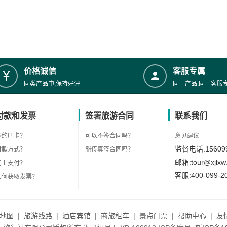
价格诚信
客服专属
同类产品中,保持好评
同一产品,同一客服
付款和发票
签署旅游合同
联系我们
签约刷卡？
可以不签合同吗？
意见建议
监督电话:156099
付款方式？
能传真签合同吗？
邮箱:tour@xjlxw
网上支付？
客服:400-099-2
如何获取发票？
地图
|
旅游线路
|
酒店宾馆
|
商旅租车
|
景点门票
|
帮助中心
|
友