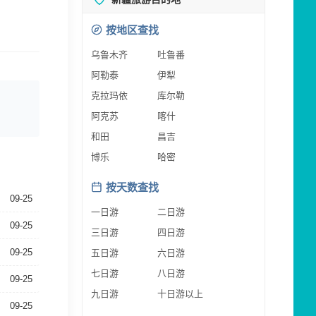
按地区查找
乌鲁木齐
吐鲁番
阿勒泰
伊犁
克拉玛依
库尔勒
阿克苏
喀什
和田
昌吉
博乐
哈密
按天数查找
09-25
一日游
二日游
09-25
三日游
四日游
09-25
五日游
六日游
七日游
八日游
09-25
九日游
十日游以上
09-25