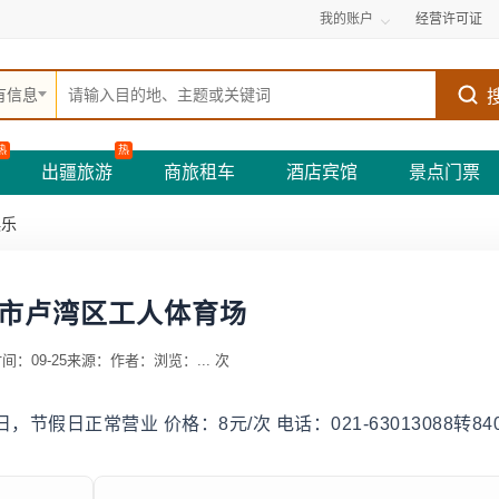
我的账户
经营许可证
有信息
热
热
出疆旅游
商旅租车
酒店宾馆
景点门票
娱乐
市卢湾区工人体育场
间：09-25
来源：
作者：
浏览：
...
次
日，节假日正常营业 价格：8元/次 电话：021-63013088转84