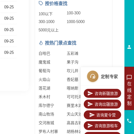
按价格查找
09-25
100-300
100以下
09-25
300-1000
1000-5000
09-25
5000元以上
09-25
按热门景点查找
09-25
白哈巴
五彩滩
魔鬼城
果子沟
葡萄沟
坎儿井
定制专家
火焰山
香妃墓
在
莲花湖
喀纳斯
线
咨询新疆旅游
定
禾木村
可可托海
制
咨询出疆旅游
库尔德宁
赛里木湖
南山牧场
天山天池
咨询夏令营
交河故城
高昌古城
咨询旅游租车
罗布人村寨
胡杨林公园