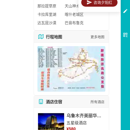
咨询夕阳红
那拉提草原
天山神木园
卡拉库里湖
喀什老城区
达瓦昆沙漠
巴音布鲁克
行程地图
更多地图
酒店住宿
所有酒店
乌鲁木齐美丽华大酒
五星级酒店
¥
580