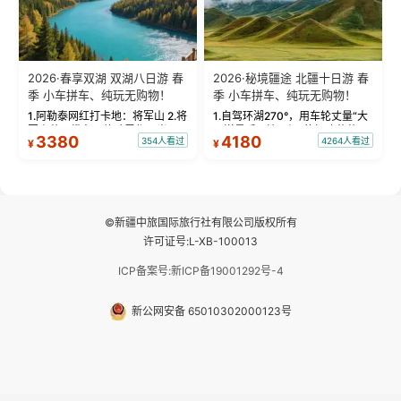
2026·春享双湖 双湖八日游 春
2026·秘境疆途 北疆十日游 春
季 小车拼车、纯玩无购物！
季 小车拼车、纯玩无购物！
1.阿勒泰网红打卡地：将军山 2.将
1.自驾环湖270°，用车轮丈量“大
军山落日缆车，体验雪都风光 3.
西洋最后一滴眼泪”的极致蔚蓝，
3380
4180
354人看过
4264人看过
¥
¥
将军山，夕阳派对，蹦迪party 4.
让雪山、花海与深邃湖水在转弯
自驾赛里木湖360°环湖 5.二进赛
间连成自由的画卷。 2.特别赠送
湖随心游，邂逅湖畔日出浪漫...
那拉提景区3公里内，落地窗三钻
民宿 3.那...
©新疆中旅国际旅行社有限公司版权所有
许可证号:L-XB-100013
ICP备案号:新ICP备19001292号-4
新公网安备 65010302000123号