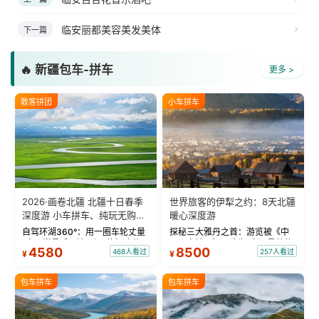
临安丽都美容美发美体
下一篇
🔥 新疆包车-拼车
更多 >
散客拼团
小车拼车
2026·画卷北疆 北疆十日春季
世界旅客的伊犁之约：8天北疆
深度游 小车拼车、纯玩无购
暖心深度游
物！
自驾环湖360°：用一圈车轮丈量
探秘三大雅丹之首：游览被《中
“大西洋最后一滴眼泪”的极致蔚
国国家地理》评选为“中国最美的
4580
8500
468人看过
257人看过
¥
¥
蓝。 赛湖旅拍：甄选多款风格服
三大雅丹”第一名的克拉玛依魔鬼
饰，9张精修美照，定格赛里木湖
城。 中国第一村：探访仅存的图
绝美瞬间。 赛湖坦克300跟车视
瓦人最大村落——禾木村，欣赏
包车拼车
包车拼车
频：专业摄影师...
晨雾与小木...