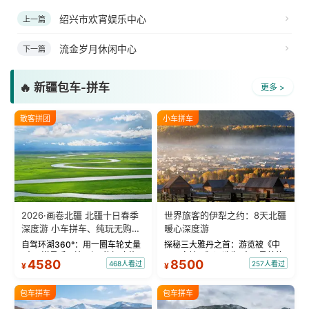
绍兴市欢宵娱乐中心
上一篇
流金岁月休闲中心
下一篇
🔥 新疆包车-拼车
更多 >
散客拼团
小车拼车
2026·画卷北疆 北疆十日春季
世界旅客的伊犁之约：8天北疆
深度游 小车拼车、纯玩无购
暖心深度游
物！
自驾环湖360°：用一圈车轮丈量
探秘三大雅丹之首：游览被《中
“大西洋最后一滴眼泪”的极致蔚
国国家地理》评选为“中国最美的
4580
8500
468人看过
257人看过
¥
¥
蓝。 赛湖旅拍：甄选多款风格服
三大雅丹”第一名的克拉玛依魔鬼
饰，9张精修美照，定格赛里木湖
城。 中国第一村：探访仅存的图
绝美瞬间。 赛湖坦克300跟车视
瓦人最大村落——禾木村，欣赏
包车拼车
包车拼车
频：专业摄影师...
晨雾与小木...