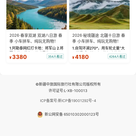
2026·春享双湖 双湖八日游 春
2026·秘境疆途 北疆十日游 春
季 小车拼车、纯玩无购物！
季 小车拼车、纯玩无购物！
1.阿勒泰网红打卡地：将军山 2.将
1.自驾环湖270°，用车轮丈量“大
军山落日缆车，体验雪都风光 3.
西洋最后一滴眼泪”的极致蔚蓝，
3380
4180
354人看过
4264人看过
¥
¥
将军山，夕阳派对，蹦迪party 4.
让雪山、花海与深邃湖水在转弯
自驾赛里木湖360°环湖 5.二进赛
间连成自由的画卷。 2.特别赠送
湖随心游，邂逅湖畔日出浪漫...
那拉提景区3公里内，落地窗三钻
民宿 3.那...
©新疆中旅国际旅行社有限公司版权所有
许可证号:L-XB-100013
ICP备案号:新ICP备19001292号-4
新公网安备 65010302000123号