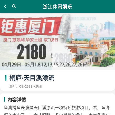
浙江休闲娱乐
桐庐·天目溪漂流
更新于 09-25
93人关注
内容详情
鱼鹰捕鱼表演是天目溪漂流一项特色旅游项目。看，鱼鹰