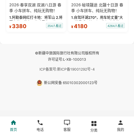
2026·春享双湖 双湖八日游 春
2026·秘境疆途 北疆十日游 春
季 小车拼车、纯玩无购物！
季 小车拼车、纯玩无购物！
1.阿勒泰网红打卡地：将军山 2.将
1.自驾环湖270°，用车轮丈量“大
军山落日缆车，体验雪都风光 3.
西洋最后一滴眼泪”的极致蔚蓝，
3380
4180
354人看过
4264人看过
¥
¥
将军山，夕阳派对，蹦迪party 4.
让雪山、花海与深邃湖水在转弯
自驾赛里木湖360°环湖 5.二进赛
间连成自由的画卷。 2.特别赠送
湖随心游，邂逅湖畔日出浪漫...
那拉提景区3公里内，落地窗三钻
民宿 3.那...
©新疆中旅国际旅行社有限公司版权所有
许可证号:L-XB-100013
ICP备案号:新ICP备19001292号-4
新公网安备 65010302000123号
首页
电话
客服
我的
分类