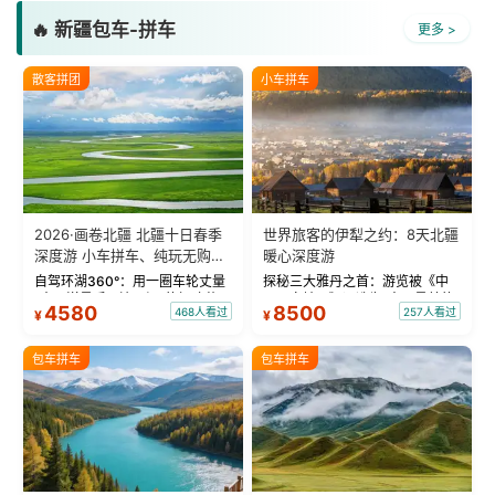
🔥 新疆包车-拼车
更多 >
散客拼团
小车拼车
2026·画卷北疆 北疆十日春季
世界旅客的伊犁之约：8天北疆
深度游 小车拼车、纯玩无购
暖心深度游
物！
自驾环湖360°：用一圈车轮丈量
探秘三大雅丹之首：游览被《中
“大西洋最后一滴眼泪”的极致蔚
国国家地理》评选为“中国最美的
4580
8500
468人看过
257人看过
¥
¥
蓝。 赛湖旅拍：甄选多款风格服
三大雅丹”第一名的克拉玛依魔鬼
饰，9张精修美照，定格赛里木湖
城。 中国第一村：探访仅存的图
绝美瞬间。 赛湖坦克300跟车视
瓦人最大村落——禾木村，欣赏
包车拼车
包车拼车
频：专业摄影师...
晨雾与小木...