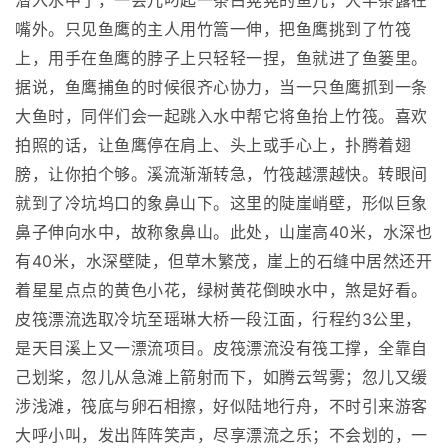
潜入水中了，一会儿叼起一条白晃晃的鱼儿，大半条露在
嘴外。只见鱼鹰的主人用竹篙一伸，把鱼鹰挑到了竹筏
上，用手在鱼鹰的脖子上只轻轻一捏，鱼就进了鱼篓里。
据说，鱼鹰捕鱼的时候很齐心协力，当一只鱼鹰抓到一条
大鱼时，同伴们会一起跳入水中帮它将鱼抬上竹筏。喜欢
拍照的话，让鱼鹰停在肩上、头上或手心上，扑腾着翅
膀，让你拍个够。溪流渐渐转急，竹筏越漂越快。转眼间
就到了冷坑坞口的象鼻山下。这里的陡崖峭壁，形似巨象
鼻子伸向水中，故称象鼻山。此处，山崖高40米，水深也
有40米，水深壁陡，但草木繁茂，崖上的石缝中居然还开
着星星点点的黄色小花，绿树黄花倒映水中，煞是好看。
皮筏漂流选取冷坑至瑶琳大桥一段江面，行程约3公里，
是天目溪上又一漂流项目。皮筏漂流没有筏工撑，全靠自
己划桨，忽儿从急滩上箭射而下，如腾云驾雾；忽儿又缓
涉浅滩，筏底与卵石相擦，好似陆地行舟，不时引来游客
大呼小叫，发出阵阵笑声，尽享漂流之乐；不会划的，一