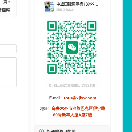
一篇 »
情森吧
tour@xjlxw.com
E-mail：
乌鲁木齐市沙依巴克区伊宁路
地址：
89号新丰大厦A座7楼
新疆旅游目的地