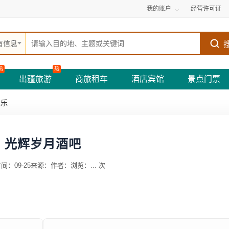
我的账户
经营许可证
有信息
热
热
出疆旅游
商旅租车
酒店宾馆
景点门票
娱乐
光辉岁月酒吧
间：09-25
来源：
作者：
浏览：
...
次