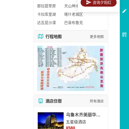
咨询夕阳红
那拉提草原
天山神木园
卡拉库里湖
喀什老城区
达瓦昆沙漠
巴音布鲁克
行程地图
更多地图
酒店住宿
所有酒店
乌鲁木齐美丽华大酒
五星级酒店
¥
580