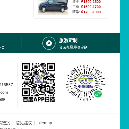
淡季:
￥1300-1500
平季:
￥1500-1700
旺季:
￥1700-1900
旅游定制
专员
资深客服,量身定制
15557
.com
065
情链接
|
意见建议
|
sitemap