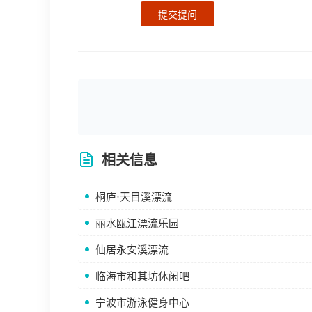
提交提问
相关信息
桐庐·天目溪漂流
丽水瓯江漂流乐园
仙居永安溪漂流
临海市和其坊休闲吧
宁波市游泳健身中心