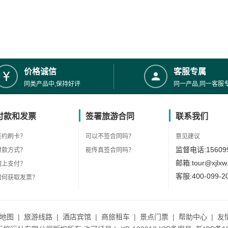
价格诚信
客服专属
同类产品中,保持好评
同一产品,同一客服
付款和发票
签署旅游合同
联系我们
签约刷卡？
可以不签合同吗？
意见建议
监督电话:156099
付款方式？
能传真签合同吗？
邮箱:tour@xjlxw
网上支付？
客服:400-099-2
如何获取发票？
地图
|
旅游线路
|
酒店宾馆
|
商旅租车
|
景点门票
|
帮助中心
|
友