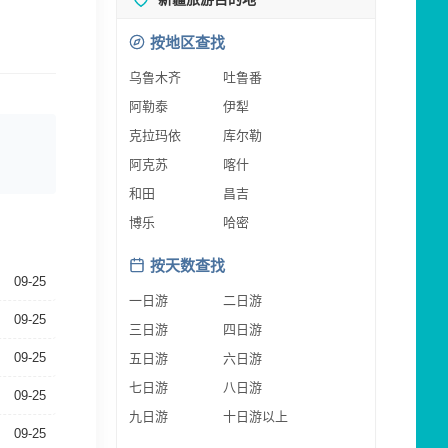
按地区查找
乌鲁木齐
吐鲁番
阿勒泰
伊犁
克拉玛依
库尔勒
阿克苏
喀什
和田
昌吉
博乐
哈密
按天数查找
09-25
一日游
二日游
09-25
三日游
四日游
09-25
五日游
六日游
七日游
八日游
09-25
九日游
十日游以上
09-25