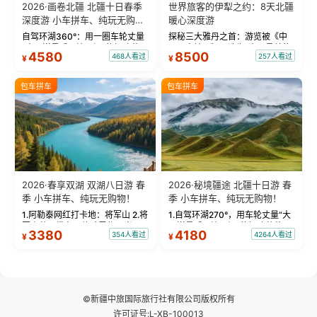
2026·画卷北疆 北疆十日春季
世界旅客的伊犁之约：8天北疆
深度游 小车拼车、纯玩无购
暖心深度游
物！
自驾环湖360°：用一圈车轮丈量
探秘三大雅丹之首：游览被《中
“大西洋最后一滴眼泪”的极致蔚
国国家地理》评选为“中国最美的
4580
8500
468人看过
257人看过
¥
¥
蓝。 赛湖旅拍：甄选多款风格服
三大雅丹”第一名的克拉玛依魔鬼
饰，9张精修美照，定格赛里木湖
城。 中国第一村：探访仅存的图
绝美瞬间。 赛湖坦克300跟车视
瓦人最大村落——禾木村，欣赏
包车拼车
包车拼车
频：专业摄影师...
晨雾与小木...
2026·春享双湖 双湖八日游 春
2026·秘境疆途 北疆十日游 春
季 小车拼车、纯玩无购物！
季 小车拼车、纯玩无购物！
1.阿勒泰网红打卡地：将军山 2.将
1.自驾环湖270°，用车轮丈量“大
军山落日缆车，体验雪都风光 3.
西洋最后一滴眼泪”的极致蔚蓝，
3380
4180
354人看过
4264人看过
¥
¥
将军山，夕阳派对，蹦迪party 4.
让雪山、花海与深邃湖水在转弯
自驾赛里木湖360°环湖 5.二进赛
间连成自由的画卷。 2.特别赠送
湖随心游，邂逅湖畔日出浪漫...
那拉提景区3公里内，落地窗三钻
民宿 3.那...
©新疆中旅国际旅行社有限公司版权所有
许可证号:L-XB-100013