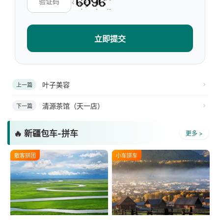
立即提交
叶子美容
上一篇
清源茶馆（天一店）
下一篇
🔥 新疆包车-拼车
更多 >
散客拼团
小车拼车