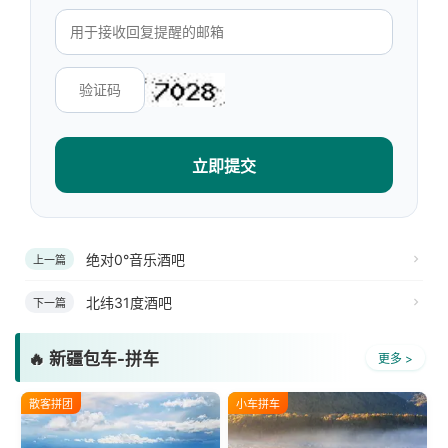
立即提交
绝对0°音乐酒吧
上一篇
北纬31度酒吧
下一篇
🔥 新疆包车-拼车
更多 >
散客拼团
小车拼车