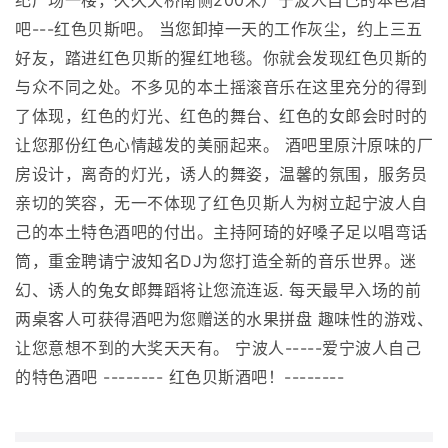
纪广场一楼，久久天桥南侧200米）宁波人自己的本色酒
吧---红色贝斯吧。 当您卸掉一天的工作灰尘，约上三五
好友，踏进红色贝斯的猩红地毯。你就会发现红色贝斯的
与众不同之处。不多见的本土摇滚音乐在这里充分的得到
了体现，红色的灯光、红色的舞台、红色的女郎会时时的
让您那份红色心情越发的美丽起来。 酒吧里原汁原味的厂
房设计，离奇的灯光，诱人的舞姿，温馨的氛围，服务员
亲切的笑容，无一不体现了红色贝斯人为树立起宁波人自
己的本土特色酒吧的付出。主持阿琦的好嗓子足以唱弯话
筒，重金聘请宁波知名DJ为您打造全新的音乐世界。迷
幻、诱人的兔女郎舞蹈将让您流连返. 每天最早入场的前
两桌客人可获得酒吧为您赠送的水果拼盘 趣味性的游戏、
让您意想不到的大奖天天有。 宁波人-----爱宁波人自己
的特色酒吧 -------- 红色贝斯酒吧！--------