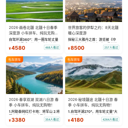
2026·画卷北疆 北疆十日春季
世界旅客的伊犁之约：8天北疆
深度游 小车拼车、纯玩无购
暖心深度游
物！
自驾环湖360°：用一圈车轮丈量
探秘三大雅丹之首：游览被《中
“大西洋最后一滴眼泪”的极致蔚
国国家地理》评选为“中国最美的
4580
8500
468人看过
257人看过
¥
¥
蓝。 赛湖旅拍：甄选多款风格服
三大雅丹”第一名的克拉玛依魔鬼
饰，9张精修美照，定格赛里木湖
城。 中国第一村：探访仅存的图
绝美瞬间。 赛湖坦克300跟车视
瓦人最大村落——禾木村，欣赏
包车拼车
包车拼车
频：专业摄影师...
晨雾与小木...
2026·春享双湖 双湖八日游 春
2026·秘境疆途 北疆十日游 春
季 小车拼车、纯玩无购物！
季 小车拼车、纯玩无购物！
1.阿勒泰网红打卡地：将军山 2.将
1.自驾环湖270°，用车轮丈量“大
军山落日缆车，体验雪都风光 3.
西洋最后一滴眼泪”的极致蔚蓝，
3380
4180
354人看过
4264人看过
¥
¥
将军山，夕阳派对，蹦迪party 4.
让雪山、花海与深邃湖水在转弯
自驾赛里木湖360°环湖 5.二进赛
间连成自由的画卷。 2.特别赠送