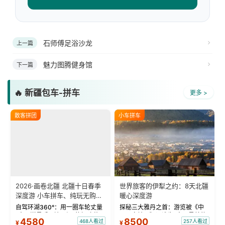
石师傅足浴沙龙
上一篇
魅力图腾健身馆
下一篇
🔥 新疆包车-拼车
更多 >
散客拼团
小车拼车
2026·画卷北疆 北疆十日春季
世界旅客的伊犁之约：8天北疆
深度游 小车拼车、纯玩无购
暖心深度游
物！
自驾环湖360°：用一圈车轮丈量
探秘三大雅丹之首：游览被《中
“大西洋最后一滴眼泪”的极致蔚
国国家地理》评选为“中国最美的
4580
8500
468人看过
257人看过
¥
¥
蓝。 赛湖旅拍：甄选多款风格服
三大雅丹”第一名的克拉玛依魔鬼