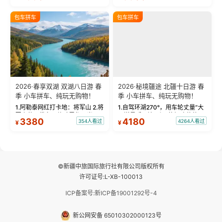
饰，9张精修美照，定格赛里木湖
城。 中国第一村：探访仅存的图
绝美瞬间。 赛湖坦克300跟车视
瓦人最大村落——禾木村，欣赏
包车拼车
包车拼车
频：专业摄影师...
晨雾与小木...
2026·春享双湖 双湖八日游 春
2026·秘境疆途 北疆十日游 春
季 小车拼车、纯玩无购物！
季 小车拼车、纯玩无购物！
1.阿勒泰网红打卡地：将军山 2.将
1.自驾环湖270°，用车轮丈量“大
军山落日缆车，体验雪都风光 3.
西洋最后一滴眼泪”的极致蔚蓝，
3380
4180
354人看过
4264人看过
¥
¥
将军山，夕阳派对，蹦迪party 4.
让雪山、花海与深邃湖水在转弯
自驾赛里木湖360°环湖 5.二进赛
间连成自由的画卷。 2.特别赠送
湖随心游，邂逅湖畔日出浪漫...
那拉提景区3公里内，落地窗三钻
民宿 3.那...
©新疆中旅国际旅行社有限公司版权所有
许可证号:L-XB-100013
ICP备案号:新ICP备19001292号-4
新公网安备 65010302000123号