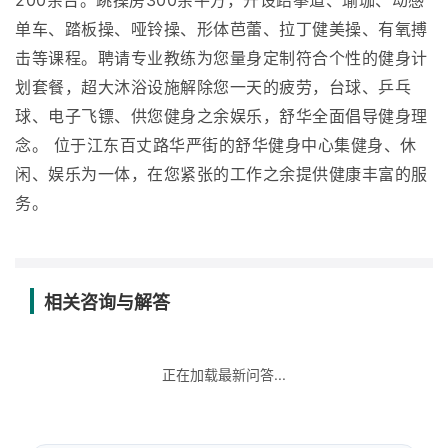
200余台。跳操房300余平方，开设跆拳道、瑜珈、动感
单车、踏板操、哑铃操、形体芭蕾、拉丁健美操、有氧搏
击等课程。聘请专业教练为您量身定制符合个性的健身计
划套餐，超大沐浴设施解除您一天的疲劳，台球、乒乓
球、电子飞镖、供您健身之余娱乐，舒华全面倡导健身理
念。 位于江东百丈路华严街的舒华健身中心集健身、休
闲、娱乐为一体，在您紧张的工作之余提供健康丰富的服
务。
相关咨询与解答
正在加载最新问答...