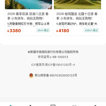
2026·春享双湖 双湖八日游 春
2026·秘境疆途 北疆十日游 春
季 小车拼车、纯玩无购物！
季 小车拼车、纯玩无购物！
1.阿勒泰网红打卡地：将军山 2.将
1.自驾环湖270°，用车轮丈量“大
军山落日缆车，体验雪都风光 3.
西洋最后一滴眼泪”的极致蔚蓝，
3380
4180
354人看过
4264人看过
¥
¥
将军山，夕阳派对，蹦迪party 4.
让雪山、花海与深邃湖水在转弯
自驾赛里木湖360°环湖 5.二进赛
间连成自由的画卷。 2.特别赠送
湖随心游，邂逅湖畔日出浪漫...
那拉提景区3公里内，落地窗三钻
民宿 3.那...
©新疆中旅国际旅行社有限公司版权所有
许可证号:L-XB-100013
ICP备案号:新ICP备19001292号-4
新公网安备 65010302000123号