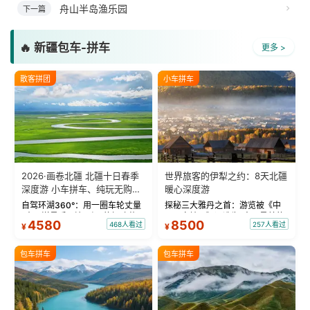
舟山半岛渔乐园
下一篇
🔥 新疆包车-拼车
更多 >
散客拼团
小车拼车
2026·画卷北疆 北疆十日春季
世界旅客的伊犁之约：8天北疆
深度游 小车拼车、纯玩无购
暖心深度游
物！
自驾环湖360°：用一圈车轮丈量
探秘三大雅丹之首：游览被《中
“大西洋最后一滴眼泪”的极致蔚
国国家地理》评选为“中国最美的
4580
8500
468人看过
257人看过
¥
¥
蓝。 赛湖旅拍：甄选多款风格服
三大雅丹”第一名的克拉玛依魔鬼
饰，9张精修美照，定格赛里木湖
城。 中国第一村：探访仅存的图
绝美瞬间。 赛湖坦克300跟车视
瓦人最大村落——禾木村，欣赏
包车拼车
包车拼车
频：专业摄影师...
晨雾与小木...