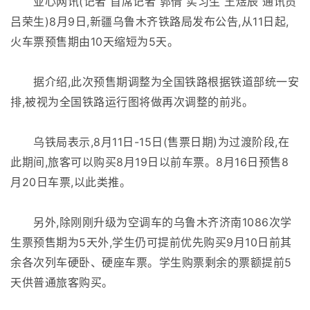
亚心网讯(记者 首席记者 郭倩 实习生 王煜辰 通讯员
吕荣生)8月9日,新疆乌鲁木齐铁路局发布公告,从11日起,
火车票预售期由10天缩短为5天。
据介绍,此次预售期调整为全国铁路根据铁道部统一安
排,被视为全国铁路运行图将做再次调整的前兆。
乌铁局表示,8月11日-15日(售票日期)为过渡阶段,在
此期间,旅客可以购买8月19日以前车票。8月16日预售8
月20日车票,以此类推。
另外,除刚刚升级为空调车的乌鲁木齐济南1086次学
生票预售期为5天外,学生仍可提前优先购买9月10日前其
余各次列车硬卧、硬座车票。学生购票剩余的票额提前5
天供普通旅客购买。