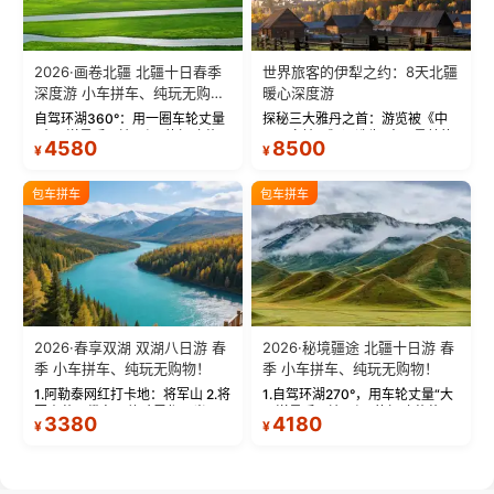
2026·画卷北疆 北疆十日春季
世界旅客的伊犁之约：8天北疆
深度游 小车拼车、纯玩无购
暖心深度游
物！
自驾环湖360°：用一圈车轮丈量
探秘三大雅丹之首：游览被《中
“大西洋最后一滴眼泪”的极致蔚
国国家地理》评选为“中国最美的
4580
8500
¥
¥
蓝。 赛湖旅拍：甄选多款风格服
三大雅丹”第一名的克拉玛依魔鬼
饰，9张精修美照，定格赛里木湖
城。 中国第一村：探访仅存的图
绝美瞬间。 赛湖坦克300跟车视
瓦人最大村落——禾木村，欣赏
包车拼车
包车拼车
频：专业摄影师...
晨雾与小木...
2026·春享双湖 双湖八日游 春
2026·秘境疆途 北疆十日游 春
季 小车拼车、纯玩无购物！
季 小车拼车、纯玩无购物！
1.阿勒泰网红打卡地：将军山 2.将
1.自驾环湖270°，用车轮丈量“大
军山落日缆车，体验雪都风光 3.
西洋最后一滴眼泪”的极致蔚蓝，
3380
4180
¥
¥
将军山，夕阳派对，蹦迪party 4.
让雪山、花海与深邃湖水在转弯
自驾赛里木湖360°环湖 5.二进赛
间连成自由的画卷。 2.特别赠送
湖随心游，邂逅湖畔日出浪漫...
那拉提景区3公里内，落地窗三钻
民宿 3.那...