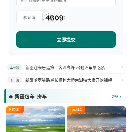
立即提交
新疆迎来暑运第二客流高峰 出疆火车票吃紧
上一篇
新疆哈罗铁路最长横跨大桥南湖特大桥开始铺架
下一篇
🔥 新疆包车-拼车
更多 >
散客拼团
小车拼车