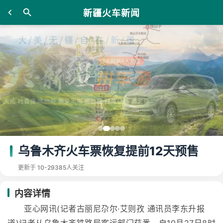
新疆火车新闻
乌鲁木齐火车票恢复提前12天预售
更新于 10-29
385人关注
内容详情
亚心网讯(记者古丽尼尕尔·艾则孜 通讯员李东升报