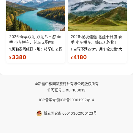
2026·春享双湖 双湖八日游 春
2026·秘境疆途 北疆十日游 春
季 小车拼车、纯玩无购物！
季 小车拼车、纯玩无购物！
1.阿勒泰网红打卡地：将军山 2.将
1.自驾环湖270°，用车轮丈量“大
军山落日缆车，体验雪都风光 3.
西洋最后一滴眼泪”的极致蔚蓝，
3380
4180
¥
¥
将军山，夕阳派对，蹦迪party 4.
让雪山、花海与深邃湖水在转弯
自驾赛里木湖360°环湖 5.二进赛
间连成自由的画卷。 2.特别赠送
湖随心游，邂逅湖畔日出浪漫...
那拉提景区3公里内，落地窗三钻
民宿 3.那...
©新疆中旅国际旅行社有限公司版权所有
许可证号:L-XB-100013
ICP备案号:新ICP备19001292号-4
新公网安备 65010302000123号