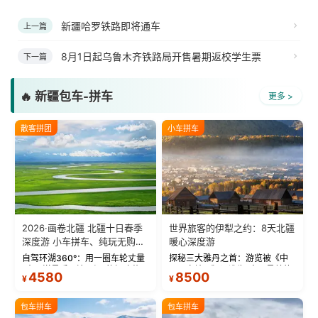
新疆哈罗铁路即将通车
上一篇
8月1日起乌鲁木齐铁路局开售暑期返校学生票
下一篇
🔥 新疆包车-拼车
更多 >
散客拼团
小车拼车
2026·画卷北疆 北疆十日春季
世界旅客的伊犁之约：8天北疆
深度游 小车拼车、纯玩无购
暖心深度游
物！
自驾环湖360°：用一圈车轮丈量
探秘三大雅丹之首：游览被《中
“大西洋最后一滴眼泪”的极致蔚
国国家地理》评选为“中国最美的
4580
8500
¥
¥
蓝。 赛湖旅拍：甄选多款风格服
三大雅丹”第一名的克拉玛依魔鬼
饰，9张精修美照，定格赛里木湖
城。 中国第一村：探访仅存的图
绝美瞬间。 赛湖坦克300跟车视
瓦人最大村落——禾木村，欣赏
包车拼车
包车拼车
频：专业摄影师...
晨雾与小木...