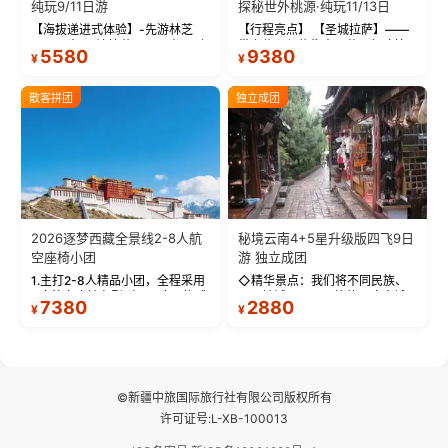
纯玩9/11日游
探秘世外桃源·纯玩11/13日
【海拔递进式体验】-先游林芝
【行程亮点】 【圣城拉萨】——
(2900米)再访拉萨(3650米)，亲
带上信心与信仰去西藏，行吟拉
5580
9380
¥
¥
测 99%游客零高反 。 【贴心保
萨，感受这座城与生俱来的与众
障】-全程配备便携式制氧机，高
不同！ 【布达拉宫】——集宫殿
反根本不是事儿 ！ 【无人机航
城堡寺院于一体的宏伟建筑，是
散客拼团
独立成团
拍】-雪山/圣湖/...
西藏最完整的古代...
2026逐梦西藏全景线2-8人航
秘境云南4+5星升级版四飞9日
空座椅小团
游 独立成团
1.主打2-8人精品小团，全程采用
◇精华景点：我们将不同民族、
9座航空座椅车型（360度环抱式
不同地域、不同风格的三座古城
7380
2880
¥
¥
座舱），提供VIP级别的舒适出行
—【大理古城、丽江古城、香格
体验 。供氧保障： 2.全程入住舒
里拉、野象谷】呈现给您！...
适型含氧酒店（低海拔的索松村
和林芝除外），并贴心赠...
©新疆中旅国际旅行社有限公司版权所有
许可证号:L-XB-100013