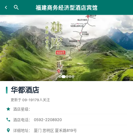
福建商务经济型酒店宾馆
华都酒店
更新于 09-19
179人关注
酒店星级：
0592-2208920
酒店电话：
详细地址：
厦门 思明区 厦禾路819号