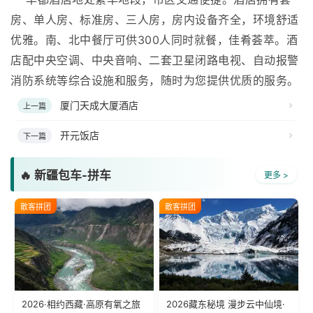
房、单人房、标准房、三人房，房内设备齐全，环境舒适
优雅。南、北中餐厅可供300人同时就餐，佳肴荟萃。酒
店配中央空调、中央音响、二套卫星闭路电视、自动报警
消防系统等综合设施和服务，随时为您提供优质的服务。
厦门天成大厦酒店
上一篇
开元饭店
下一篇
🔥 新疆包车-拼车
更多 >
散客拼团
散客拼团
2026·相约西藏·高原有氧之旅
2026藏东秘境 漫步云中仙境·