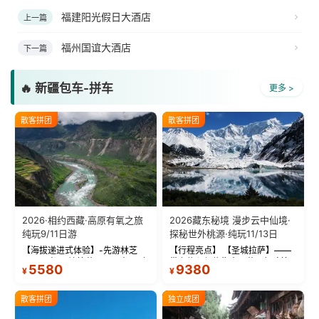
福建阳光假日大酒店
上一篇
福州国谊大酒店
下一篇
🔥 新疆包车-拼车
更多 >
散客拼团
散客拼团
2026·相约西藏·高原有氧之旅
2026藏东秘境 漫步云中仙境·
纯玩9/11日游
探秘世外桃源·纯玩11/13日
【海拔递进式体验】-先游林芝
【行程亮点】 【圣城拉萨】——
(2900米)再访拉萨(3650米)，亲
带上信心与信仰去西藏，行吟拉
5580
9380
¥
¥
测 99%游客零高反 。 【贴心保
萨，感受这座城与生俱来的与众
障】-全程配备便携式制氧机，高
不同！ 【布达拉宫】——集宫殿
反根本不是事儿 ！ 【无人机航
城堡寺院于一体的宏伟建筑，是
散客拼团
独立成团
拍】-雪山/圣湖/...
西藏最完整的古代...