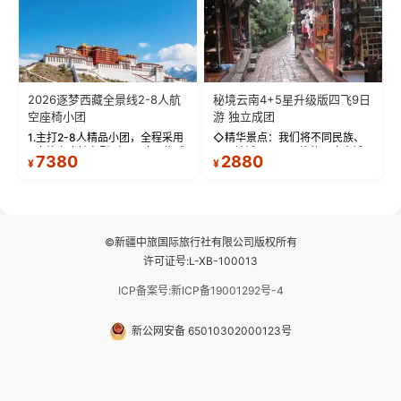
2026逐梦西藏全景线2-8人航
秘境云南4+5星升级版四飞9日
空座椅小团
游 独立成团
1.主打2-8人精品小团，全程采用
◇精华景点：我们将不同民族、
9座航空座椅车型（360度环抱式
不同地域、不同风格的三座古城
7380
2880
¥
¥
座舱），提供VIP级别的舒适出行
—【大理古城、丽江古城、香格
体验 。供氧保障： 2.全程入住舒
里拉、野象谷】呈现给您！...
适型含氧酒店（低海拔的索松村
和林芝除外），并贴心赠...
©新疆中旅国际旅行社有限公司版权所有
许可证号:L-XB-100013
ICP备案号:新ICP备19001292号-4
新公网安备 65010302000123号