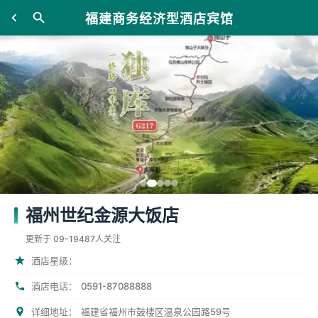
福建商务经济型酒店宾馆
福州世纪金源大饭店
更新于 09-19
487人关注
酒店星级：
0591-87088888
酒店电话：
详细地址：
福建省福州市鼓楼区温泉公园路59号