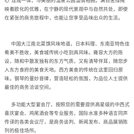
心”连成一体，与美丽的温泉公园温情相拥。满目葱绿掩
映着欧化的优雅，在宁静的现代景观中与自然共处，即使
在紧张的商务旅程中，也能让您享受品味出众的生活。
中国大江南北菜馔风味地道，日本料理、东南亚特色佳
肴美不胜收，美食城传统小吃别具风味。雍容大方的陈
设，随和中散发独有的东方气质，又有清琴伴耳，随您步
入东方食府的美食天地。西方美食的传统在这里回归原
味。钢琴的曼妙音律，营造轻松的氛围，为品位人士提供
最佳的商务洽谈空间。
多功能大型宴会厅，按照您的需要提供高星级的中西式
喜庆宴会、鸡尾酒会等专业服务，国际水准多种语言同声
传译的各类会议厅，是商务谈判、新闻发布、商品展销陈
列的极佳场所。