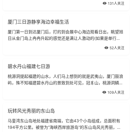
始森林群落，还有定光古佛、何仙姑的美丽故事……古田会议召
131人关注
开80周年之际，福州市作家协会前往
厦门三日游静享海边幸福生活
厦门第一日到达厦门后，打的到会展中心海边观看日出，眺望旭
日从金门岛上冉冉升起的感觉还是满让人激动的(如果是单行
客，先到酒店住下，不过就看不到日出啦)。在厦门，不用担心
52人关注
被抢劫什么的，那里的治安东莞怕是望尘
碧水丹山福建七日游
桃源洞提起福建的山水，人们马上想到的就是武夷山，厦门鼓浪
屿，殊不知福建碧水丹山的景致到处可见，冠豸山，桃源洞鳞隐
石林，太姥山，鸳鸯溪，金湖，海坛，永定土楼，都是别有一番
109人关注
风味却又游人罕至的国家级风
玩转风光秀丽的东山岛
马銮湾东山岛地处福建省南端，它由43个小岛组成，总面积有
194平方公里。被誉为“海峡西岸旅游岛”的东山岛风光秀丽，气