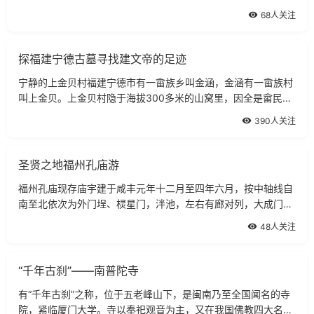
山。第二批省级风景名胜区。全山由奇峰、异洞、怪石、流泉等
68人关注
组成108景，主要有五峰、十洞、十六
探福建宁德古墓寻找建文帝的足迹
宁静的上金贝村福建宁德市有一畲族乡叫金涵，金涵有一畲族村
叫上金贝。上金贝村隐于海拔300多米的山窝里，因全是畲民居
住，故称畲家寨。村小景甚佳，村屋座座相连，一色的粉墙黛
390人关注
瓦，远看好像一道白堤为青山作障，近看
圣贤之地福州孔庙游
福州孔庙现存庙宇建于咸丰元年十二月至四年六月，按中轴线自
南至北依次为外门埕、棂星门，泮池，左右有廊对列，大成门的
楼厅，东、西有殿庑对列，月台、大成殿、后照壁等，占地
48人关注
7552平方米，建筑面积4000平方米。解放
“千年古刹”——南普陀寺
有“千年古刹”之称，位于五老峰山下，是闽南乃至全国闻名的寺
院，紧临厦门大学。寺以奉祀观音为主，又在我国佛教四大名山