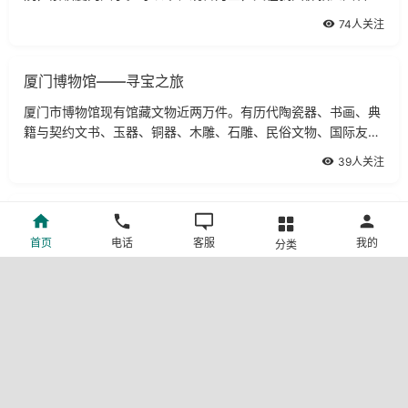
之一浙江普陀山之南，故名。南普陀寺起源于唐代，荟集了闽南
74人关注
渊源流长的历史文
厦门博物馆——寻宝之旅
厦门市博物馆现有馆藏文物近两万件。有历代陶瓷器、书画、典
籍与契约文书、玉器、铜器、木雕、石雕、民俗文物、国际友谊
礼品等，已经鉴定的三级以上文物约2000件，其中有不少“宝贝”
39人关注
为国家一级文物。厦门博物馆厦门
雅静清幽清可见底的十二龙潭
首页
电话
客服
我的
分类
北山，又名北辰山，系同安区牛岭山脉的分支，横亘于银城之
北，是绝好的一堵屏障。从山下的“广利庙”上行300米，就到了
“水天洞”，洞外榕荫蔽日，山梁怪石互倚，松柏苍翠，隐约可闻
50人关注
飞瀑的轰鸣。位于同安北山的山岩间
风景秀丽的马銮湾
马銮湾位于福建省东山岛东部，距铜陵镇二公里。它是造物主的
得意之作。一条宽阔、笔直的水泥大道，把你从西铜公路引向这