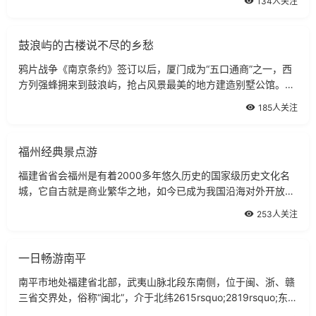
134人关注
南、闽西景点，实现区域无障碍旅游。
鼓浪屿的古楼说不尽的乡愁
鸦片战争《南京条约》签订以后，厦门成为“五口通商”之一，西
方列强蜂拥来到鼓浪屿，抢占风景最美的地方建造别墅公馆。20
世纪二三十年代，许多华侨也回乡创业，在鼓浪屿建造许多别墅
185人关注
住宅，短短15年内就建造1000多幢
福州经典景点游
福建省省会福州是有着2000多年悠久历史的国家级历史文化名
城，它自古就是商业繁华之地，如今已成为我国沿海对外开放的
主要城市之一。福州美景福州市具有独特的古城风貌，闽江穿市
253人关注
而过，市中心有于山和乌山两座小山丘
一日畅游南平
南平市地处福建省北部，武夷山脉北段东南侧，位于闽、浙、赣
三省交界处，俗称“闽北”，介于北纬2615rsquo;2819rsquo;东经
11700rsquo;11917rsquo;之间。南平是福建辖区面积最