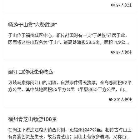
候宜人，这里的海水湛蓝如天空，沙滩绵长柔软，阳光明媚充
97人关注
裕，树林深深莽莽，白帆点点，海鸥翱翔
畅游于山赏“六鳌胜迹”
于山位于福州城区中心，相传战国时有一支“于越族”迁居于此，
因而将这座山取名为“于山”，最高处海拔58.6米，面积11.9公
顷，整座山形状如巨鳌，于山有六鳌胜迹：揽鳌亭、倚鳌轩、应
87人关注
鳌石、接鳌门、步鳌坡、耸鳌峰。
闽江口的明珠琅岐岛
琅岐岛素称闽江口的明珠，自然条件得天独厚，全岛总面积92平
方公里，其中陆地面积55平方公里（平原36.5平方公里，山地
18.5平方公里），全岛森林覆盖率达20％。滩涂面积37平方公
391人关注
里，海岸线长30公里。岛东西长15.3公里
福州青芝山畅游108景
在闽江下游连江琯头镇西北侧，距福州约42公里。相传古时山上
有青紫色灵芝生长，故名青芝山；因山上有很多岩洞，又称百洞