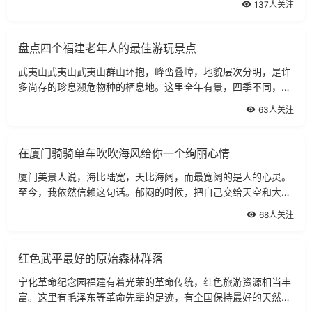
137人关注
盘点四个福建老年人的最佳游玩景点
武夷山武夷山武夷山群山环抱，峰峦叠嶂，地貌层次分明，是许
多尚存的珍息濒危物种的栖息地。这里全年有景，四季不同，其
山川景色随阴晴风雨变幻莫测，瑰丽多姿。以架壑船棺为象征的
63人关注
古越族文化，以城村古汉城为标志
在厦门骑骑单车吹吹海风给你一个绚丽心情
厦门美景人说，海比陆宽，天比海阔，而最宽阔的是人的心灵。
至今，我依然信赖这句话。郁闷的时候，把自己交给天空和大
海，在漫漫的时间与空间的坐标轴上，在海阔天空的某一点上，
68人关注
找回自己，不去在乎过往的一切一切，
红色武平最好的原始森林群落
宁化革命纪念园福建有着光荣的革命传统，红色旅游资源相当丰
富。这里有毛泽东等革命先辈的足迹，有全国保持最好的天然原