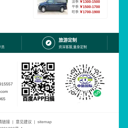
淡季:
￥1300-1500
平季:
￥1500-1700
旺季:
￥1700-1900
旅游定制
专员
资深客服,量身定制
15557
.com
065
情链接
|
意见建议
|
sitemap