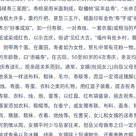
福禄寿三星图”。寿桃是用米面制成，取蟠桃“延年益寿”、“长命
粗大许多，重约斤把、甚至三五斤，蜡面印有金色“寿”字或“
表示“好事成双”，如一付寿联、一对寿烛、一套衣服(或相当的
纸或染成红色，以示吉庆，俗谚“见红大吉。”福州有些乡村，
，则带两个蛋。在莆田，寿者如为女性，贺礼中常有花粉一物
龄数，曰“添福寿”。在古田，50至80岁的4次寿庆，亲友均
”。? 庆寿送礼，视亲疏关系而别。通常，女婿(包括女儿)向岳父母
他亲友一样送布料、鞋袜、毛巾、寿联等，而且一定得送猪脚(
炮烛、寿面、寿蛋、衣料之类的礼物，用红篮子装着，提去祝寿
寿联、衣料、烛、炮、蛋等，以红盘、红布袋盛装，挑去祝寿
婿家须加衣料、鞋帽等。在泰宁，戚友赠寿联、布料、面条、
鸡、猪腿、鞋袜、衣着、炮烛等。在惠安，女儿和女婿的送寿
可酌情从简。女婿平时少与岳家往来，但岳父母做寿之日一定
桃或寿龟以及冰糖、线面，女婿除上列诸物外，还要奉敬衣帽