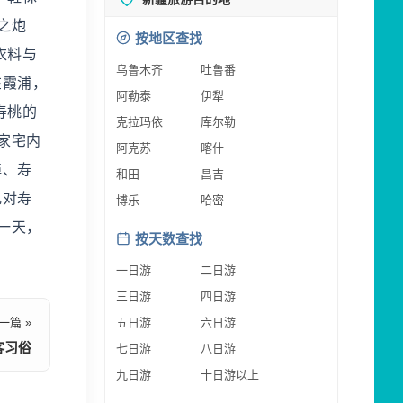
之炮
按地区查找
衣料与
乌鲁木齐
吐鲁番
在霞浦，
阿勒泰
伊犁
寿桃的
克拉玛依
库尔勒
家宅内
阿克苏
喀什
幛、寿
和田
昌吉
几对寿
博乐
哈密
一天，
按天数查找
一日游
二日游
三日游
四日游
一篇 »
五日游
六日游
客习俗
七日游
八日游
九日游
十日游以上