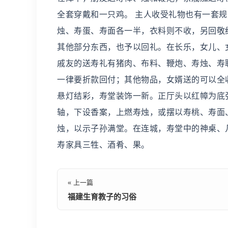
全套穿戴和一只鸡。 主人收受礼物也有一套
烛、寿蛋、寿面各一半，衣料则不收，另回敬
其他部分东西，也予以回礼。在长乐，女儿、
戚友的送寿礼有猪肉、布料、鞭炮、寿烛、寿
一律要折款回付；其他物品，女婿送的可以全
悬灯结彩，寿堂装饰一新。正厅头以红幛为底
轴，下设香案，上燃寿烛，或摆以寿桃、寿面
烛，以示子孙满堂。在连城，寿堂中的神桌、
寿家具三牲、酒肴、果。
« 上一篇
福建生育教子的习俗