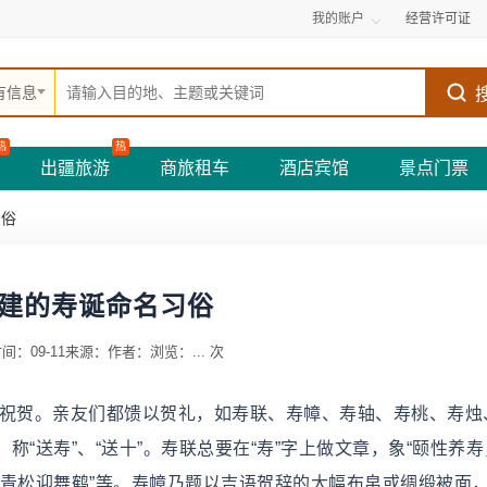
我的账户
经营许可证
有信息
热
热
出疆旅游
商旅租车
酒店宾馆
景点门票
民俗
建的寿诞命名习俗
间：09-11
来源：
作者：
浏览：
...
次
来祝贺。亲友们都馈以贺礼，如寿联、寿幛、寿轴、寿桃、寿烛
“送寿”、“送十”。寿联总要在“寿”字上做文章，象“颐性养
世，青松迎舞鹤”等。寿幛乃题以吉语贺辞的大幅布帛或绸缎被面