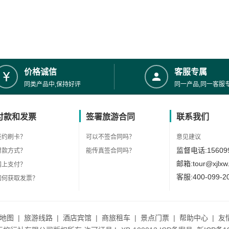
价格诚信
客服专属
同类产品中,保持好评
同一产品,同一客服
付款和发票
签署旅游合同
联系我们
签约刷卡？
可以不签合同吗？
意见建议
监督电话:156099
付款方式？
能传真签合同吗？
邮箱:tour@xjlxw
网上支付？
客服:400-099-2
如何获取发票？
地图
|
旅游线路
|
酒店宾馆
|
商旅租车
|
景点门票
|
帮助中心
|
友