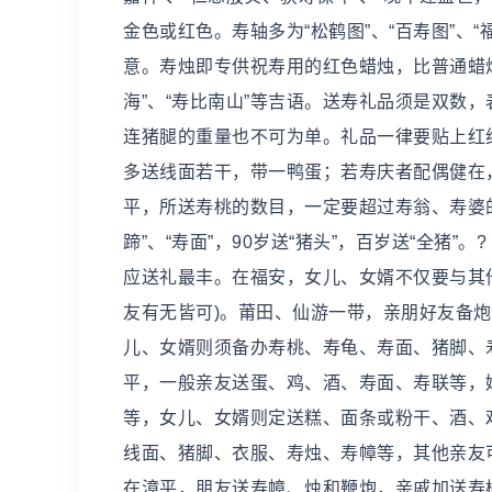
金色或红色。寿轴多为“松鹤图”、“百寿图”、“
意。寿烛即专供祝寿用的红色蜡烛，比普通蜡烛
海”、“寿比南山”等吉语。送寿礼品须是双数，
连猪腿的重量也不可为单。礼品一律要贴上红
多送线面若干，带一鸭蛋；若寿庆者配偶健在
平，所送寿桃的数目，一定要超过寿翁、寿婆的年
蹄”、“寿面”，90岁送“猪头”，百岁送“全猪
应送礼最丰。在福安，女儿、女婿不仅要与其
友有无皆可)。莆田、仙游一带，亲朋好友备
儿、女婿则须备办寿桃、寿龟、寿面、猪脚、
平，一般亲友送蛋、鸡、酒、寿面、寿联等，
等，女儿、女婿则定送糕、面条或粉干、酒、
线面、猪脚、衣服、寿烛、寿幛等，其他亲友
在漳平，朋友送寿幛、烛和鞭炮，亲戚加送寿