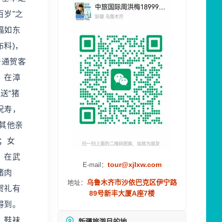
百岁”之
福如东
布料)，
普通贺客
。在漳
送“猪
祝寿，
其他亲
；女
。在武
tour@xjlxw.com
E-mail：
猪肉
乌鲁木齐市沙依巴克区伊宁路
地址：
贺礼有
89号新丰大厦A座7楼
得到。
、鞋袜
新疆旅游目的地