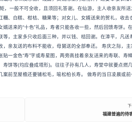
规矩，一般不可全收，且须回礼答谢。在仙游，主人收亲友所送
红糰、白糕、柑桔、糖果等；对女儿、女婿送来的贺礼，收去
女婿送来的“十色”礼品，寿者只能各收一些，然后回馈寿饼。
联等，主家多只收后面三种，并以钱、桔回谢。在漳平，凡送
收，亲友送的布料不能收，母舅送的全部奉还。 寿庆之际，主
张贴一金色“寿”字或寿星图，两旁高挂着亲友送来的寿联、寿
、寿饼等(均应叠成塔形)。往往子孙有几人，寿堂中就要点燃
几案前至屋檐还要铺松毛，喻松柏长寿。 做寿的当日凌晨或前
下
福建普遍的待