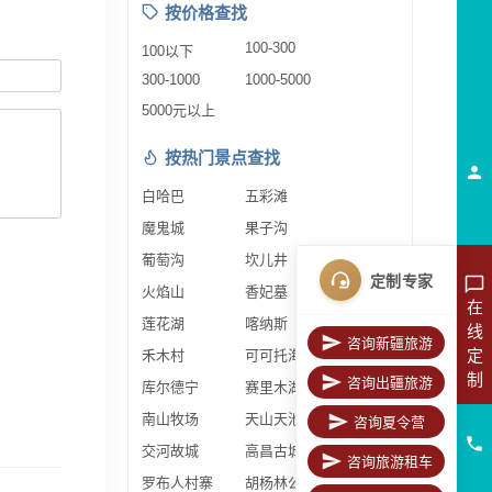
按价格查找
100-300
100以下
300-1000
1000-5000
5000元以上
按热门景点查找
白哈巴
五彩滩
魔鬼城
果子沟
葡萄沟
坎儿井
定制专家
火焰山
香妃墓
在
莲花湖
喀纳斯
线
咨询新疆旅游
定
禾木村
可可托海
制
咨询出疆旅游
库尔德宁
赛里木湖
南山牧场
天山天池
咨询夏令营
交河故城
高昌古城
咨询旅游租车
罗布人村寨
胡杨林公园