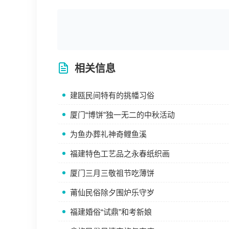
相关信息
建瓯民间特有的挑幡习俗
厦门“博饼”独一无二的中秋活动
为鱼办葬礼神奇鲤鱼溪
福建特色工艺品之永春纸织画
厦门三月三敬祖节吃薄饼
莆仙民俗除夕围炉乐守岁
福建婚俗“试鼎”和考新娘