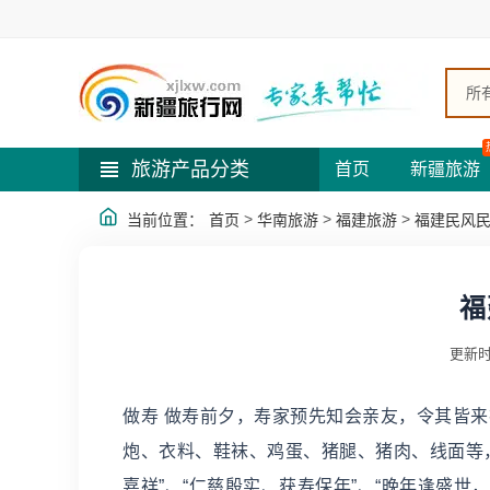
所
旅游产品分类
首页
新疆旅游
>
>
>
当前位置：
首页
华南旅游
福建旅游
福建民风
福
更新时
做寿 做寿前夕，寿家预先知会亲友，令其皆
炮、衣料、鞋袜、鸡蛋、猪腿、猪肉、线面等，称
嘉祥”、“仁慈殷实、获寿保年”、“晚年逢盛