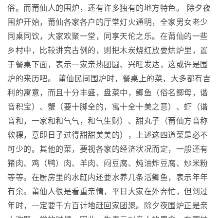
俗。而莆仙人的围炉，还有许多独有的地方特色。 除夕夜
围炉开始，莆仙各家各户的厅堂灯火通明，全家男女老少
同桌同饮，大家欢聚一堂，同享天伦之乐。在莆仙的一些
乡村中，比较讲究古例的，则把木炭烧红放要烘炉里，置
于餐桌下面，表示一家亲热团圆、兴旺发达，这或许是围
炉的来历吧。 莆仙民间围炉时，餐桌上的菜，大多都有吉
利的寓意，而且十分丰盛，盘菜中，鲫鱼（俗名鲫母，谐
音积宝）、蟹（要十脚全的，寓十全十美之意）、虾（谐
音和，一家和和气气，和气生财）、甜丸子（莆仙方音称
软粿，意即日子过得甜甜美美的），上述这四道菜是必不
可少的。其他的菜，要视各家的经济状况而定，一般还有
猪肉、鸡（鸭）肉、羊肉、闷豆腐、炖油炸豆腐、炒米粉
等等。在厨房里的水缸内还要水养几条活鲫鱼，表示年年
有余。莆仙人很是看重亲情，平日大家在外奔忙，但到过
年时，一定要千方百计地赶回家团聚。除夕夜围炉正是亲