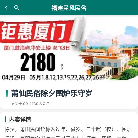
福建民风民俗
莆仙民俗除夕围炉乐守岁
更新于 09-11
89人关注
内容详情
除夕，莆田民间统称为过年、做岁、三十暝（夜）、围炉