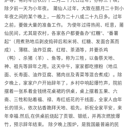
炉等，有的年份农历十二月二十九日过年，亦称三十暝，
除夕前一天为小年夜。 莆仙人过年，大致在腊月二十到小
年夜之间的某个晚上，一般为二十八或二十九日多。过年
之前，要做大量的准备工作。 为使年过得热闹、旺意，莆
仙民间，尤其是农村，各家各户都要备办“红糰”、“番薯
起”（用煮熟地瓜剥皮捣碎后和米将、红糖、发面合蒸而
成）、薄糕、油炸豆腐、红柑、茶酒等，并要杀鸡
（鸭）、杀猪（羊）、鱼等，称为三牲，以备祭天地、
神、祖先等辞年之用。这天中午，家家都吃擦粉（地瓜
面、长寿面、油炸豆腐、猪肉丝及青菜等混合煮成）。除
夕晚上，家家户户开始辞年了，乡村中响起爆竹声，院前
摆着一张系着金钱绣花桌裙的供桌，桌上摆着五果、六
斋、三牲和贴着福、禄、寿红纸花的干线面，全家人由年
长的领头，依次拈香跪拜天地、祖先，祈祝全家平安，来
年幸福.然后,在供桌前烧起了贡银、银纸，并再次燃放爆
竹，预示辞年结束。 除夕晚上围炉，是我国最普遍的民