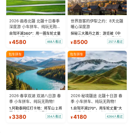
2026·画卷北疆 北疆十日春季
世界旅客的伊犁之约：8天北疆
深度游 小车拼车、纯玩无购
暖心深度游
物！
自驾环湖360°：用一圈车轮丈量
探秘三大雅丹之首：游览被《中
“大西洋最后一滴眼泪”的极致蔚
国国家地理》评选为“中国最美的
4580
8500
468人看过
257人看过
¥
¥
蓝。 赛湖旅拍：甄选多款风格服
三大雅丹”第一名的克拉玛依魔鬼
饰，9张精修美照，定格赛里木湖
城。 中国第一村：探访仅存的图
绝美瞬间。 赛湖坦克300跟车视
瓦人最大村落——禾木村，欣赏
包车拼车
包车拼车
频：专业摄影师...
晨雾与小木...
2026·春享双湖 双湖八日游 春
2026·秘境疆途 北疆十日游 春
季 小车拼车、纯玩无购物！
季 小车拼车、纯玩无购物！
1.阿勒泰网红打卡地：将军山 2.将
1.自驾环湖270°，用车轮丈量“大
军山落日缆车，体验雪都风光 3.
西洋最后一滴眼泪”的极致蔚蓝，
3380
4180
354人看过
4264人看过
¥
¥
将军山，夕阳派对，蹦迪party 4.
让雪山、花海与深邃湖水在转弯
自驾赛里木湖360°环湖 5.二进赛
间连成自由的画卷。 2.特别赠送
湖随心游，邂逅湖畔日出浪漫...
那拉提景区3公里内，落地窗三钻
民宿 3.那...