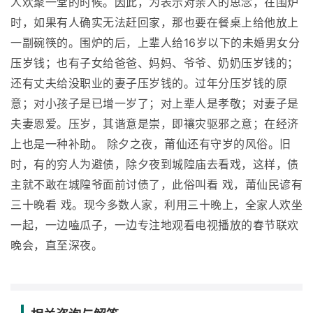
人欢聚一堂的时候。因此，为表示对亲人的思念，在围炉
时，如果有人确实无法赶回家，那也要在餐桌上给他放上
一副碗筷的。围炉的后，上辈人给16岁以下的未婚男女分
压岁钱；也有子女给爸爸、妈妈、爷爷、奶奶压岁钱的；
还有丈夫给没职业的妻子压岁钱的。过年分压岁钱的原
意；对小孩子是已增一岁了；对上辈人是孝敬；对妻子是
夫妻恩爱。压岁，其谐意是崇，即禳灾驱邪之意；在经济
上也是一种补助。 除夕之夜，莆仙还有守岁的风俗。旧
时，有的穷人为避债，除夕夜到城隍庙去看戏，这样，债
主就不敢在城隍爷面前讨债了，此俗叫看 戏，莆仙民谚有
三十晚看 戏。现今多数人家，利用三十晚上，全家人欢坐
一起，一边嗑瓜子，一边专注地观看电视播放的春节联欢
晚会，直至深夜。