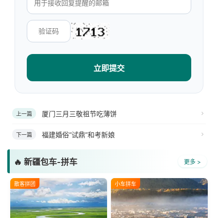
立即提交
厦门三月三敬祖节吃薄饼
上一篇
福建婚俗“试鼎”和考新娘
下一篇
🔥 新疆包车-拼车
更多 >
散客拼团
小车拼车